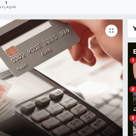
1
AYLAŞIM
1
2
3