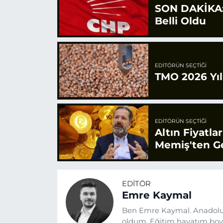
SON DAKİKA: 
Belli Oldu
EDITÖRÜN SEÇTIĞI
TMO 2026 Yılı
EDITÖRÜN SEÇTIĞI
Altın Fiyatla
Memiş'ten Ge
EDITÖR
Emre Kaymal
Ben Emre Kaymal. Anadolu
oldum. Eğitim hayatım boyu