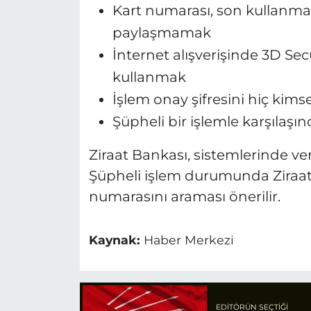
Kart numarası, son kullanma t
paylaşmamak
İnternet alışverişinde 3D Se
kullanmak
İşlem onay şifresini hiç ki
Şüpheli bir işlemle karşıla
Ziraat Bankası, sistemlerinde ver
Şüpheli işlem durumunda Ziraat
numarasını araması önerilir.
Kaynak:
Haber Merkezi
EDITÖRÜN SEÇTIĞI