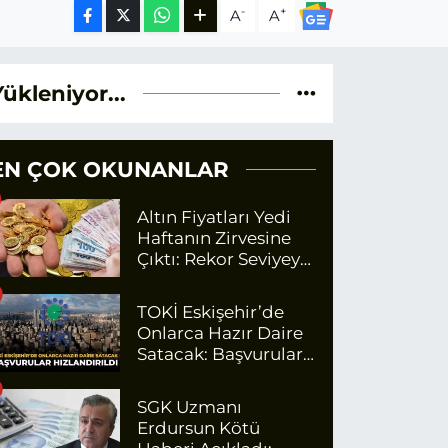
-
+
A
A
Yükleniyor...
EN ÇOK OKUNANLAR
Altın Fiyatları Yedi
Haftanın Zirvesine
Çıktı: Rekor Seviyeye
Yaklaşıyor
TOKİ Eskişehir’de
Onlarca Hazır Daire
Satacak: Başvurular
Hızlandırıldı
SGK Uzmanı
Erdursun Kötü