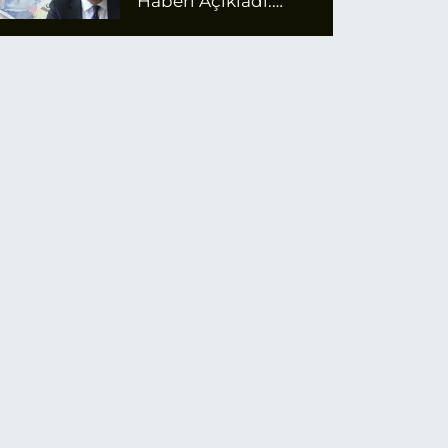
Haberi Açıkladı:
Emekli Maaş Zammı
İçin Net Rakam