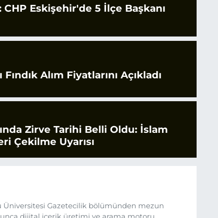
CHP Eskişehir'de 5 İlçe Başkanı
 Fındık Alım Fiyatlarını Açıkladı
rında Zirve Tarihi Belli Oldu: İslam
ri Çekilme Uyarısı
 Üniversitesi Gazetecilik bölümünden mezun
nca dijital içerik üretimi ve arama motoru