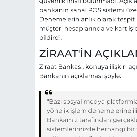
güvenlik ihlali bulunmadı. Açık
bankanın sanal POS sistemi üzerin
Denemelerin anlık olarak tespit e
müşteri hesaplarında ve kart iş
bildirdi.
ZİRAAT'İN AÇIKL
Ziraat Bankası, konuya ilişkin a
Bankanın açıklaması şöyle:
"Bazı sosyal medya platforml
yönelik işlem denemelerine il
Bankamız tarafından gerçekle
sistemlerimizde herhangi bir ve