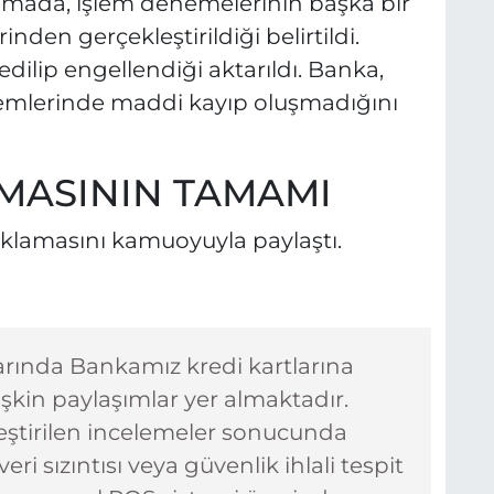
lamada, işlem denemelerinin başka bir
den gerçekleştirildiği belirtildi.
dilip engellendiği aktarıldı. Banka,
lemlerinde maddi kayıp oluşmadığını
AMASININ TAMAMI
çıklamasını kamuoyuyla paylaştı.
arında Bankamız kredi kartlarına
işkin paylaşımlar yer almaktadır.
ştirilen incelemeler sonucunda
ri sızıntısı veya güvenlik ihlali tespit