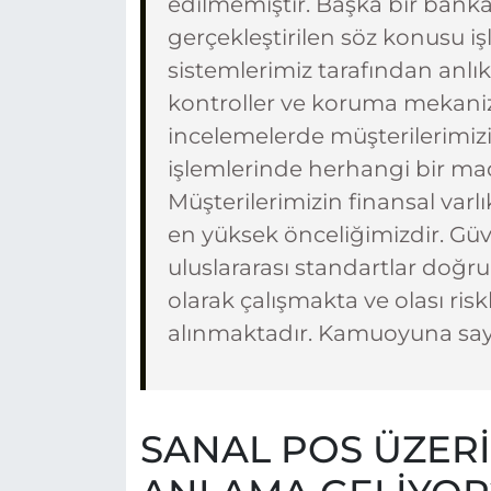
edilmemiştir. Başka bir bank
gerçekleştirilen söz konusu i
sistemlerimiz tarafından anlık 
kontroller ve koruma mekanizm
incelemelerde müşterilerimiz
işlemlerinde herhangi bir mad
Müşterilerimizin finansal varlık
en yüksek önceliğimizdir. Güv
uluslararası standartlar doğru
olarak çalışmakta ve olası risk
alınmaktadır. Kamuoyuna sayg
SANAL POS ÜZER