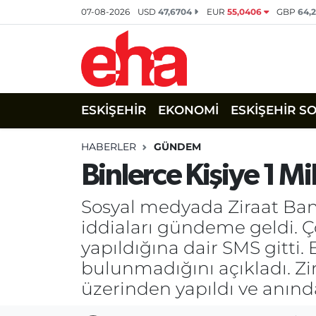
07-08-2026
USD
47,6704
EUR
55,0406
GBP
64,
ESKİŞEHİR
EKONOMİ
ESKİŞEHİR S
HABERLER
GÜNDEM
Binlerce Kişiye 1 M
Sosyal medyada Ziraat Banka
iddiaları gündeme geldi. 
yapıldığına dair SMS gitti. 
bulunmadığını açıkladı. Z
üzerinden yapıldı ve anınd