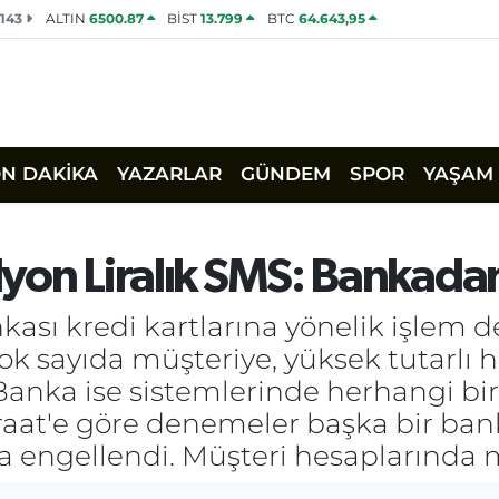
2143
ALTIN
6500.87
BİST
13.799
BTC
64.643,95
ON DAKİKA
YAZARLAR
GÜNDEM
SPOR
YAŞAM
ilyon Liralık SMS: Bankada
sı kredi kartlarına yönelik işlem den
Çok sayıda müşteriye, yüksek tutarl
Banka ise sistemlerinde herhangi bir s
iraat'e göre denemeler başka bir ba
a engellendi. Müşteri hesaplarında