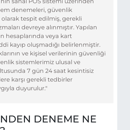
anın sanal POS sistemi üzerinden
şlem denemeleri, güvenlik
olarak tespit edilmiş, gerekli
aları devreye alınmıştır. Yapılan
in hesaplarında veya kart
di kayıp oluşmadığı belirlenmiştir.
larının ve kişisel verilerinin güvenliği
enlik sistemlerimiz ulusal ve
ltusunda 7 gün 24 saat kesintisiz
lere karşı gerekli tedbirler
ıyla duyurulur."
İNDEN DENEME NE