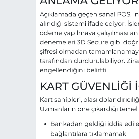
ANLAMA GELİYOR
Açıklamada geçen sanal POS, in
alındığı sistemi ifade ediyor. İşl
ödeme yapılmaya çalışılması anl
denemeleri 3D Secure gibi doğr
şifresi olmadan tamamlanamayan
tarafından durdurulabiliyor. Zi
engellendiğini belirtti.
KART GÜVENLİĞİ 
Kart sahipleri, olası dolandırıcılı
Uzmanların öne çıkardığı temel ö
Bankadan geldiği iddia edil
bağlantılara tıklamamak