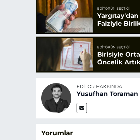
EDITÖRÜN SEÇTIĞI
Yargıtay'dan
Faiziyle Bir
EDITÖRÜN SEÇTIĞI
Birisiyle Or
Öncelik Artık
EDITÖR HAKKINDA
Yusufhan Toraman
Yorumlar