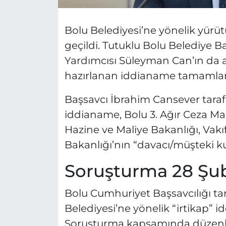
Bolu Belediyesi’ne yönelik yürü
geçildi. Tutuklu Bolu Belediye 
Yardımcısı Süleyman Can’ın da a
hazırlanan iddianame tamaml
Başsavcı İbrahim Cansever taraf
iddianame, Bolu 3. Ağır Ceza M
Hazine ve Maliye Bakanlığı, Vakıf
Bakanlığı’nın “davacı/müşteki ku
Soruşturma 28 Şub
Bolu Cumhuriyet Başsavcılığı ta
Belediyesi’ne yönelik “irtikap” i
Soruşturma kapsamında düzenle