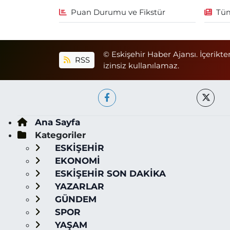
Puan Durumu ve Fikstür
Tüm
© Eskişehir Haber Ajansı. İçerikte
RSS
izinsiz kullanılamaz.
Ana Sayfa
Kategoriler
ESKİŞEHİR
EKONOMİ
ESKİŞEHİR SON DAKİKA
YAZARLAR
GÜNDEM
SPOR
YAŞAM