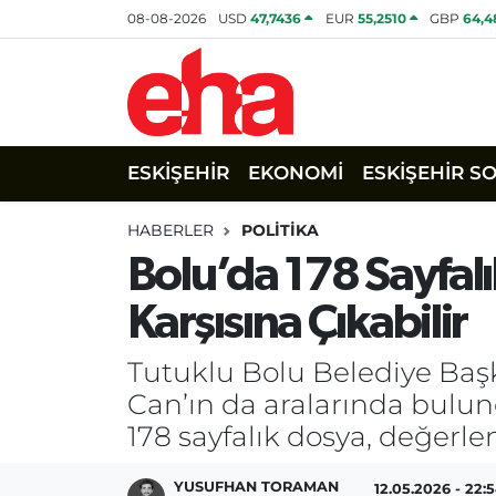
08-08-2026
USD
47,7436
EUR
55,2510
GBP
64,4
ESKİŞEHİR
EKONOMİ
ESKİŞEHİR S
HABERLER
POLİTİKA
Bolu’da 178 Sayfa
Karşısına Çıkabilir
Tutuklu Bolu Belediye Baş
Can’ın da aralarında bulu
178 sayfalık dosya, değerl
YUSUFHAN TORAMAN
12.05.2026 - 22: