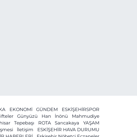
İKA
EKONOMİ
GÜNDEM
ESKİŞEHİRSPOR
ifteler
Günyüzü
Han
İnönü
Mahmudiye
ihisar
Tepebaşı
ROTA
Sarıcakaya
YAŞAM
leşmesi
İletişim
ESKİŞEHİR HAVA DURUMU
İR HABERLERİ
Eskişehir Nöbetçi Eczaneler