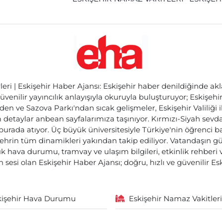
ri | Eskişehir Haber Ajansı: Eskişehir haber denildiğinde akl
üvenilir yayıncılık anlayışıyla okuruyla buluşturuyor; Eskişeh
den ve Sazova Parkı'ndan sıcak gelişmeler, Eskişehir Valiliği 
etaylar anbean sayfalarımıza taşınıyor. Kırmızı-Siyah sevdam
 burada atıyor. Üç büyük üniversitesiyle Türkiye'nin öğrenci 
ehrin tüm dinamikleri yakından takip ediliyor. Vatandaşın gü
lık hava durumu, tramvay ve ulaşım bilgileri, etkinlik rehber
 sesi olan Eskişehir Haber Ajansı; doğru, hızlı ve güvenilir E
kişehir Hava Durumu
Eskişehir Namaz Vakitleri