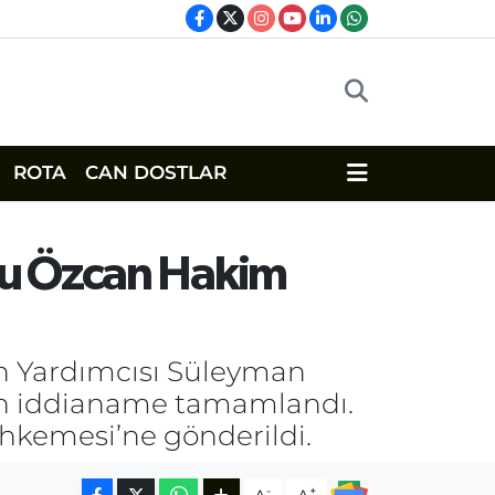
ROTA
CAN DOSTLAR
ju Özcan Hakim
an Yardımcısı Süleyman
nan iddianame tamamlandı.
ahkemesi’ne gönderildi.
-
+