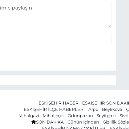
ESKİŞEHİR HABER
ESKİŞEHİR SON DAK
ESKİŞEHİR İLÇE HABERLERİ
Alpu
Beylikova
Ç
Mihalgazi
Mihalıççık
Odunpazarı
Seyitgazi
Sivr
SON DAKİKA
Günün İçinden
Gizlilik Söz
ESKİŞEHİR NAMAZ VAKİTLERİ
ESKİŞEH