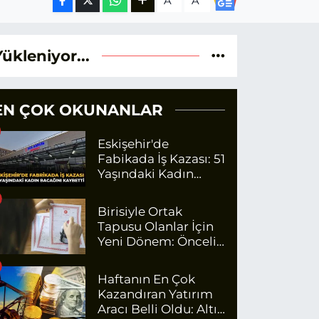
A
A
Yükleniyor...
EN ÇOK OKUNANLAR
Eskişehir'de
Fabikada İş Kazası: 51
Yaşındaki Kadın
Bacağını Kaybetti
Birisiyle Ortak
Tapusu Olanlar İçin
Yeni Dönem: Öncelik
Artık O Kişilerin
Olacak
Haftanın En Çok
Kazandıran Yatırım
Aracı Belli Oldu: Altın