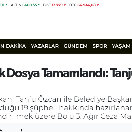
811
ALTIN
6660.55
BİST
13.779
BTC
64.944,08
ON DAKİKA
YAZARLAR
GÜNDEM
SPOR
YAŞAM
lık Dosya Tamamlandı: Tan
kanı Tanju Özcan ile Belediye Başk
nduğu 19 şüpheli hakkında hazırla
endirilmek üzere Bolu 3. Ağır Ceza M
54
1