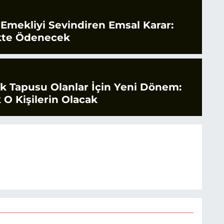
 Emekliyi Sevindiren Emsal Karar:
likte Ödenecek
tak Tapusu Olanlar İçin Yeni Dönem:
 O Kişilerin Olacak