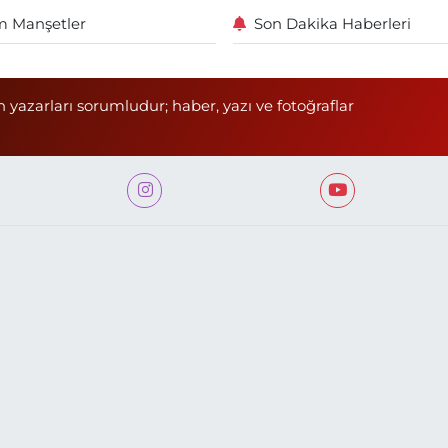
 Manşetler
Son Dakika Haberleri
n yazarları sorumludur; haber, yazı ve fotoğraflar