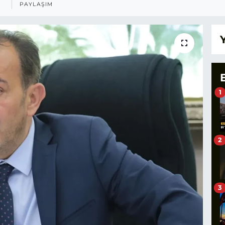
PAYLAŞIM
1
2
3