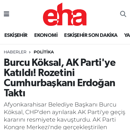
ESKİŞEHİR
EKONOMİ
ESKİŞEHİR SON DAKİKA
Y
HABERLER
POLİTİKA
Burcu Köksal, AK Parti'ye
Katıldı! Rozetini
Cumhurbaşkanı Erdoğan
Taktı
Afyonkarahisar Belediye Başkanı Burcu
Köksal, CHP'den ayrılarak AK Parti'ye geçiş
kararını resmiyete kavuşturdu. AK Parti
Kongre Merkezi'nde gerçekleştirilen