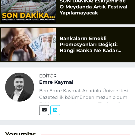
SON DAKİKA: Eskişehir'de
O Meydanda Artık Festival
Yapılamayacak
Bankaların Emekli
Promosyonları Değişti:
Hangi Banka Ne Kadar
Ödüyor?
EDITÖR
Emre Kaymal
Ben Emre Kaymal. Anadolu Üniversitesi
Gazetecilik bölümünden mezun oldum.
Eğitim hayatım boyunca dijital içerik
üretimi ve arama motoru
optimizasyonu (SEO) alanlarına ilgi
duydum. Şu anda SEO odaklı içerikler
üretiyorum. Haberlerimde güncel
Yorumlar