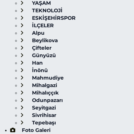
YAŞAM
TEKNOLOJİ
ESKİŞEHİRSPOR
İLÇELER
Alpu
Beylikova
Çifteler
Günyüzü
Han
İnönü
Mahmudiye
Mihalgazi
Mihalıççık
Odunpazarı
Seyitgazi
Sivrihisar
Tepebaşı
Foto Galeri