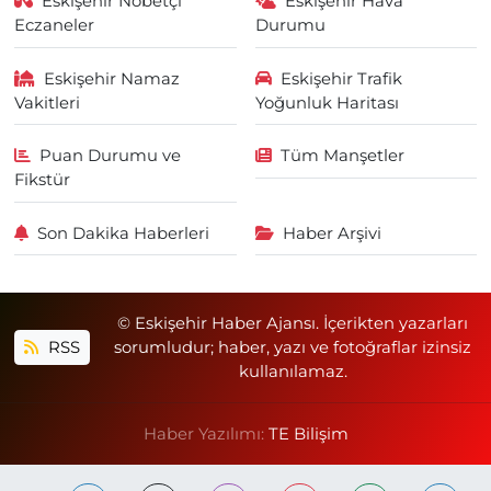
Eskişehir Nöbetçi
Eskişehir Hava
Eczaneler
Durumu
Eskişehir Namaz
Eskişehir Trafik
Vakitleri
Yoğunluk Haritası
Puan Durumu ve
Tüm Manşetler
Fikstür
Son Dakika Haberleri
Haber Arşivi
© Eskişehir Haber Ajansı. İçerikten yazarları
RSS
sorumludur; haber, yazı ve fotoğraflar izinsiz
kullanılamaz.
Haber Yazılımı:
TE Bilişim