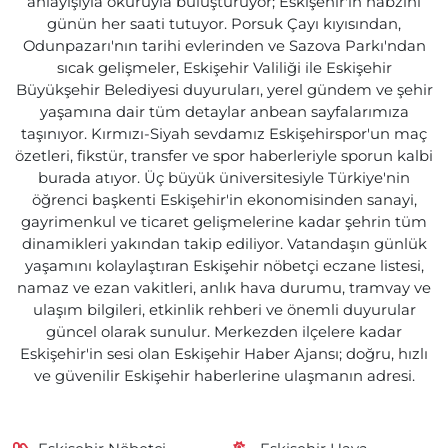
anlayışıyla okuruyla buluşturuyor; Eskişehir'in nabzını
günün her saati tutuyor. Porsuk Çayı kıyısından,
Odunpazarı'nın tarihi evlerinden ve Sazova Parkı'ndan
sıcak gelişmeler, Eskişehir Valiliği ile Eskişehir
Büyükşehir Belediyesi duyuruları, yerel gündem ve şehir
yaşamına dair tüm detaylar anbean sayfalarımıza
taşınıyor. Kırmızı-Siyah sevdamız Eskişehirspor'un maç
özetleri, fikstür, transfer ve spor haberleriyle sporun kalbi
burada atıyor. Üç büyük üniversitesiyle Türkiye'nin
öğrenci başkenti Eskişehir'in ekonomisinden sanayi,
gayrimenkul ve ticaret gelişmelerine kadar şehrin tüm
dinamikleri yakından takip ediliyor. Vatandaşın günlük
yaşamını kolaylaştıran Eskişehir nöbetçi eczane listesi,
namaz ve ezan vakitleri, anlık hava durumu, tramvay ve
ulaşım bilgileri, etkinlik rehberi ve önemli duyurular
güncel olarak sunulur. Merkezden ilçelere kadar
Eskişehir'in sesi olan Eskişehir Haber Ajansı; doğru, hızlı
ve güvenilir Eskişehir haberlerine ulaşmanın adresi.