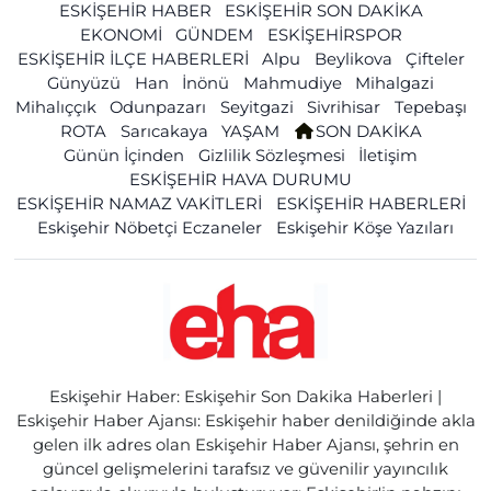
ESKİŞEHİR HABER
ESKİŞEHİR SON DAKİKA
EKONOMİ
GÜNDEM
ESKİŞEHİRSPOR
ESKİŞEHİR İLÇE HABERLERİ
Alpu
Beylikova
Çifteler
Günyüzü
Han
İnönü
Mahmudiye
Mihalgazi
Mihalıççık
Odunpazarı
Seyitgazi
Sivrihisar
Tepebaşı
ROTA
Sarıcakaya
YAŞAM
SON DAKİKA
Günün İçinden
Gizlilik Sözleşmesi
İletişim
ESKİŞEHİR HAVA DURUMU
ESKİŞEHİR NAMAZ VAKİTLERİ
ESKİŞEHİR HABERLERİ
Eskişehir Nöbetçi Eczaneler
Eskişehir Köşe Yazıları
Eskişehir Haber: Eskişehir Son Dakika Haberleri |
Eskişehir Haber Ajansı: Eskişehir haber denildiğinde akla
gelen ilk adres olan Eskişehir Haber Ajansı, şehrin en
güncel gelişmelerini tarafsız ve güvenilir yayıncılık