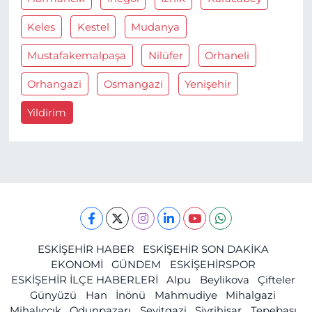
Keles
Kestel
Mudanya
Mustafakemalpaşa
Nilüfer
Orhaneli
Orhangazi
Osmangazi
Yenişehir
Yildirim
ESKİŞEHİR HABER
ESKİŞEHİR SON DAKİKA
EKONOMİ
GÜNDEM
ESKİŞEHİRSPOR
ESKİŞEHİR İLÇE HABERLERİ
Alpu
Beylikova
Çifteler
Günyüzü
Han
İnönü
Mahmudiye
Mihalgazi
Mihalıççık
Odunpazarı
Seyitgazi
Sivrihisar
Tepebaşı