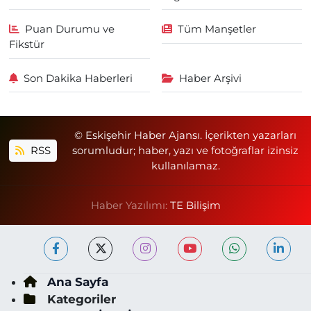
Puan Durumu ve
Tüm Manşetler
Fikstür
Son Dakika Haberleri
Haber Arşivi
© Eskişehir Haber Ajansı. İçerikten yazarları
RSS
sorumludur; haber, yazı ve fotoğraflar izinsiz
kullanılamaz.
Haber Yazılımı:
TE Bilişim
Ana Sayfa
Kategoriler