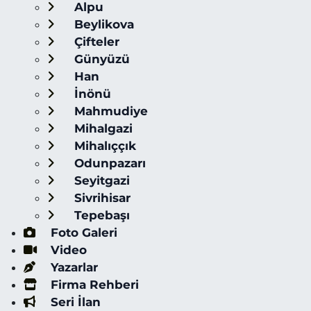
Alpu
Beylikova
Çifteler
Günyüzü
Han
İnönü
Mahmudiye
Mihalgazi
Mihalıççık
Odunpazarı
Seyitgazi
Sivrihisar
Tepebaşı
Foto Galeri
Video
Yazarlar
Firma Rehberi
Seri İlan