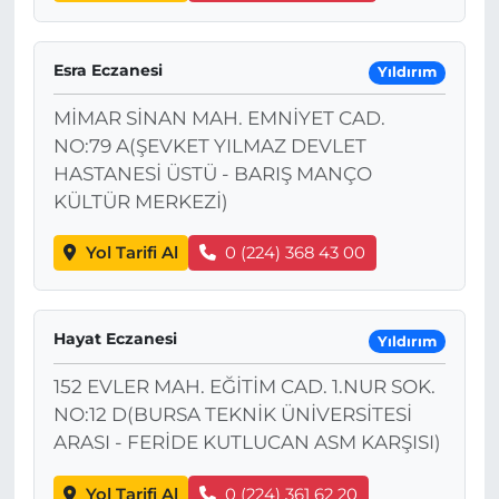
Esra Eczanesi
Yıldırım
MİMAR SİNAN MAH. EMNİYET CAD.
NO:79 A(ŞEVKET YILMAZ DEVLET
HASTANESİ ÜSTÜ - BARIŞ MANÇO
KÜLTÜR MERKEZİ)
Yol Tarifi Al
0 (224) 368 43 00
Hayat Eczanesi
Yıldırım
152 EVLER MAH. EĞİTİM CAD. 1.NUR SOK.
NO:12 D(BURSA TEKNİK ÜNİVERSİTESİ
ARASI - FERİDE KUTLUCAN ASM KARŞISI)
Yol Tarifi Al
0 (224) 361 62 20