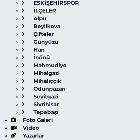
ESKİŞEHİRSPOR
İLÇELER
Alpu
Beylikova
Çifteler
Günyüzü
Han
İnönü
Mahmudiye
Mihalgazi
Mihalıççık
Odunpazarı
Seyitgazi
Sivrihisar
Tepebaşı
Foto Galeri
Video
Yazarlar