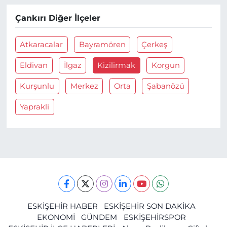
Çankırı Diğer İlçeler
Atkaracalar
Bayramören
Çerkeş
Eldivan
İlgaz
Kizilirmak
Korgun
Kurşunlu
Merkez
Orta
Şabanözü
Yaprakli
ESKİŞEHİR HABER
ESKİŞEHİR SON DAKİKA
EKONOMİ
GÜNDEM
ESKİŞEHİRSPOR