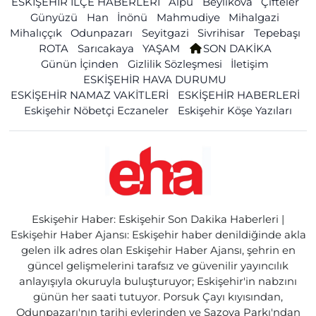
ESKİŞEHİR İLÇE HABERLERİ
Alpu
Beylikova
Çifteler
Günyüzü
Han
İnönü
Mahmudiye
Mihalgazi
Mihalıççık
Odunpazarı
Seyitgazi
Sivrihisar
Tepebaşı
ROTA
Sarıcakaya
YAŞAM
SON DAKİKA
Günün İçinden
Gizlilik Sözleşmesi
İletişim
ESKİŞEHİR HAVA DURUMU
ESKİŞEHİR NAMAZ VAKİTLERİ
ESKİŞEHİR HABERLERİ
Eskişehir Nöbetçi Eczaneler
Eskişehir Köşe Yazıları
Eskişehir Haber: Eskişehir Son Dakika Haberleri |
Eskişehir Haber Ajansı: Eskişehir haber denildiğinde akla
gelen ilk adres olan Eskişehir Haber Ajansı, şehrin en
güncel gelişmelerini tarafsız ve güvenilir yayıncılık
anlayışıyla okuruyla buluşturuyor; Eskişehir'in nabzını
günün her saati tutuyor. Porsuk Çayı kıyısından,
Odunpazarı'nın tarihi evlerinden ve Sazova Parkı'ndan