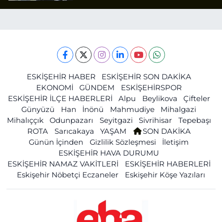
ESKİŞEHİR HABER
ESKİŞEHİR SON DAKİKA
EKONOMİ
GÜNDEM
ESKİŞEHİRSPOR
ESKİŞEHİR İLÇE HABERLERİ
Alpu
Beylikova
Çifteler
Günyüzü
Han
İnönü
Mahmudiye
Mihalgazi
Mihalıççık
Odunpazarı
Seyitgazi
Sivrihisar
Tepebaşı
ROTA
Sarıcakaya
YAŞAM
SON DAKİKA
Günün İçinden
Gizlilik Sözleşmesi
İletişim
ESKİŞEHİR HAVA DURUMU
ESKİŞEHİR NAMAZ VAKİTLERİ
ESKİŞEHİR HABERLERİ
Eskişehir Nöbetçi Eczaneler
Eskişehir Köşe Yazıları