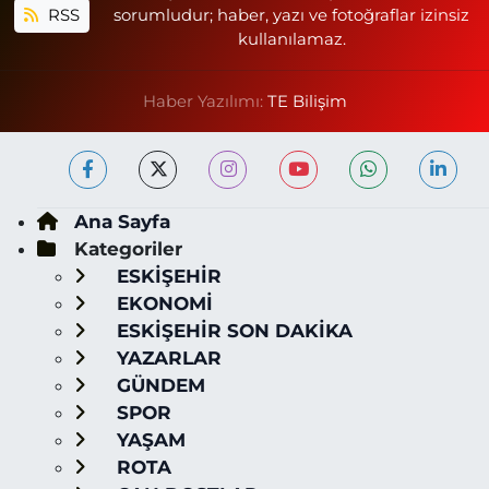
RSS
sorumludur; haber, yazı ve fotoğraflar izinsiz
kullanılamaz.
Haber Yazılımı:
TE Bilişim
Ana Sayfa
Kategoriler
ESKİŞEHİR
EKONOMİ
ESKİŞEHİR SON DAKİKA
YAZARLAR
GÜNDEM
SPOR
YAŞAM
ROTA