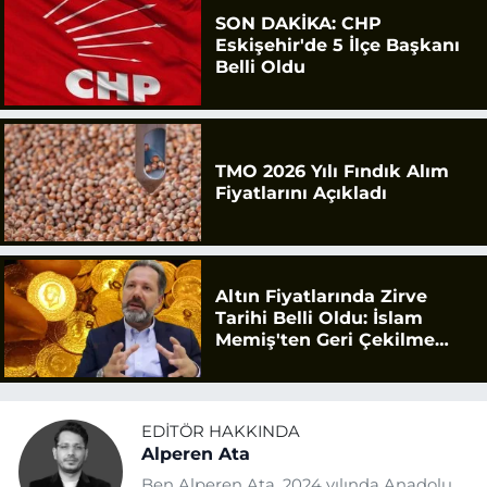
SON DAKİKA: CHP
Eskişehir'de 5 İlçe Başkanı
Belli Oldu
TMO 2026 Yılı Fındık Alım
Fiyatlarını Açıkladı
Altın Fiyatlarında Zirve
Tarihi Belli Oldu: İslam
Memiş'ten Geri Çekilme
Uyarısı
EDITÖR HAKKINDA
Alperen Ata
Ben Alperen Ata. 2024 yılında Anadolu