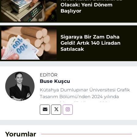
Olacak: Yeni Dönem
Başlıyor
Sigaraya Bir Zam Daha
Geldi! Artık 140 Liradan
Satılacak
EDITÖR
Buse Kuşcu
Kütahya Dumlupınar Üniversitesi Grafik
Tasarım Bölümü’nden 2024 yılında
mezun oldum. 17 Ağustos 2024
tarihinde, Grafik Tasarım alanında staj
yaptığım Eskişehir Haber Ajansı’nda
(EHA) gazetecilik mesleğinin temel
unsurlarından biri olan merak
Yorumlar