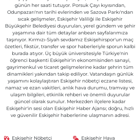
günün her saati tutuyor. Porsuk Çayı kıyısından,
Odunpazarı'nın tarihi evlerinden ve Sazova Parkı'ndan
sıcak gelişmeler, Eskişehir Valiliği ile Eskişehir
Büyükşehir Belediyesi duyuruları, yerel gündem ve şehir
yaşamına dair tüm detaylar anbean sayfalarımıza
taşınıyor. Kırmızı-Siyah sevdamız Eskişehirspor'un maç
özetleri, fikstür, transfer ve spor haberleriyle sporun kalbi
burada atıyor. Üç büyük üniversitesiyle Türkiye'nin
öğrenci başkenti Eskişehir'in ekonomisinden sanayi,
gayrimenkul ve ticaret gelişmelerine kadar şehrin tüm
dinamikleri yakından takip ediliyor. Vatandaşın günlük
yaşamını kolaylaştıran Eskişehir nöbetçi eczane listesi,
namaz ve ezan vakitleri, anlık hava durumu, tramvay ve
ulaşım bilgileri, etkinlik rehberi ve önemli duyurular
güncel olarak sunulur. Merkezden ilçelere kadar
Eskişehir'in sesi olan Eskişehir Haber Ajansı; doğru, hızlı
ve güvenilir Eskişehir haberlerine ulaşmanın adresi.
Eskişehir Nöbetçi
Eskişehir Hava