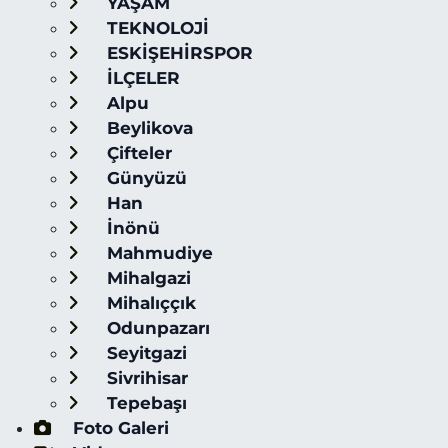
YAŞAM
TEKNOLOJİ
ESKİŞEHİRSPOR
İLÇELER
Alpu
Beylikova
Çifteler
Günyüzü
Han
İnönü
Mahmudiye
Mihalgazi
Mihalıççık
Odunpazarı
Seyitgazi
Sivrihisar
Tepebaşı
Foto Galeri