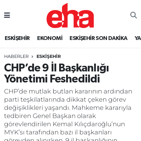
ESKİŞEHİR
EKONOMİ
ESKİŞEHİR SON DAKİKA
Y
HABERLER
ESKİŞEHİR
CHP’de 9 İl Başkanlığı
Yönetimi Feshedildi
CHP’de mutlak butlan kararının ardından
parti teşkilatlarında dikkat çeken görev
değişiklikleri yaşandı. Mahkeme kararıyla
tedbiren Genel Başkan olarak
görevlendirilen Kemal Kılıçdaroğlu’nun
MYK’sı tarafından bazı il başkanları
görevden alınırken, 9 il başkanlığının