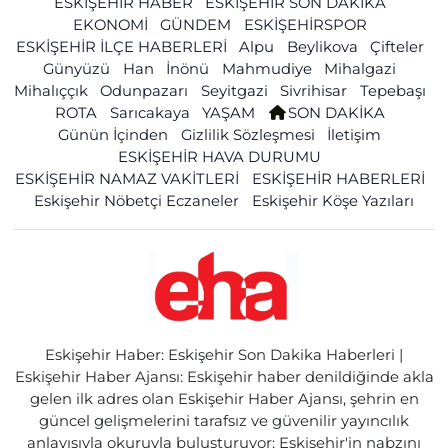
ESKİŞEHİR HABER
ESKİŞEHİR SON DAKİKA
EKONOMİ
GÜNDEM
ESKİŞEHİRSPOR
ESKİŞEHİR İLÇE HABERLERİ
Alpu
Beylikova
Çifteler
Günyüzü
Han
İnönü
Mahmudiye
Mihalgazi
Mihalıççık
Odunpazarı
Seyitgazi
Sivrihisar
Tepebaşı
ROTA
Sarıcakaya
YAŞAM
SON DAKİKA
Günün İçinden
Gizlilik Sözleşmesi
İletişim
ESKİŞEHİR HAVA DURUMU
ESKİŞEHİR NAMAZ VAKİTLERİ
ESKİŞEHİR HABERLERİ
Eskişehir Nöbetçi Eczaneler
Eskişehir Köşe Yazıları
Eskişehir Haber: Eskişehir Son Dakika Haberleri |
Eskişehir Haber Ajansı: Eskişehir haber denildiğinde akla
gelen ilk adres olan Eskişehir Haber Ajansı, şehrin en
güncel gelişmelerini tarafsız ve güvenilir yayıncılık
anlayışıyla okuruyla buluşturuyor; Eskişehir'in nabzını