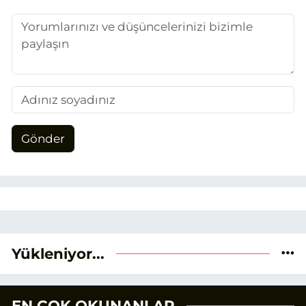
duygusunun etkisiyle basın sektörüne
adım attım.
Gönder
Yükleniyor...
EN ÇOK OKUNANLAR