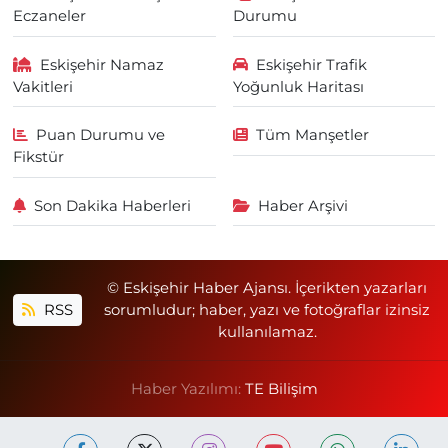
Eczaneler
Durumu
Eskişehir Namaz
Eskişehir Trafik
Vakitleri
Yoğunluk Haritası
Puan Durumu ve
Tüm Manşetler
Fikstür
Son Dakika Haberleri
Haber Arşivi
© Eskişehir Haber Ajansı. İçerikten yazarları
RSS
sorumludur; haber, yazı ve fotoğraflar izinsiz
kullanılamaz.
Haber Yazılımı:
TE Bilişim