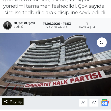
yönetimi tamamen feshedildi. Çok sayıda
isim ise tedbirli olarak disipline sevk edildi.
BUSE KUŞCU
17.06.2026 - 17:53
1
EDITÖR
YAYINLANMA
PAYLAŞIM
Paylaş
-
+
A
A