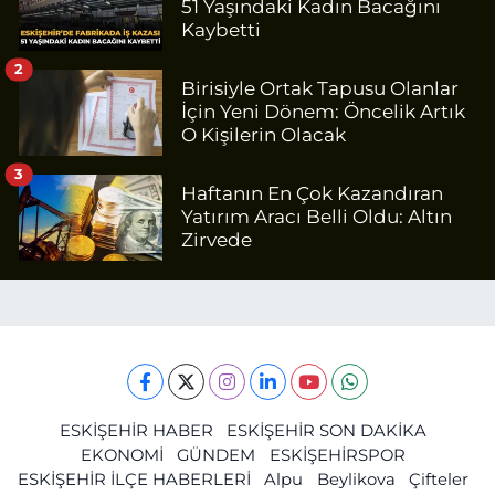
51 Yaşındaki Kadın Bacağını
Kaybetti
2
Birisiyle Ortak Tapusu Olanlar
İçin Yeni Dönem: Öncelik Artık
O Kişilerin Olacak
3
Haftanın En Çok Kazandıran
Yatırım Aracı Belli Oldu: Altın
Zirvede
ESKİŞEHİR HABER
ESKİŞEHİR SON DAKİKA
EKONOMİ
GÜNDEM
ESKİŞEHİRSPOR
ESKİŞEHİR İLÇE HABERLERİ
Alpu
Beylikova
Çifteler