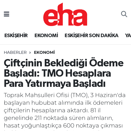
ESKİŞEHİR
EKONOMİ
ESKİŞEHİR SON DAKİKA
Y
HABERLER
EKONOMİ
Çiftçinin Beklediği Ödeme
Başladı: TMO Hesaplara
Para Yatırmaya Başladı
Toprak Mahsulleri Ofisi (TMO), 3 Haziran'da
başlayan hububat alımında ilk ödemeleri
çiftçilerin hesaplarına aktardı. 81 il
genelinde 211 noktada süren alımların,
hasat yoğunlaştıkça 600 noktaya çıkması