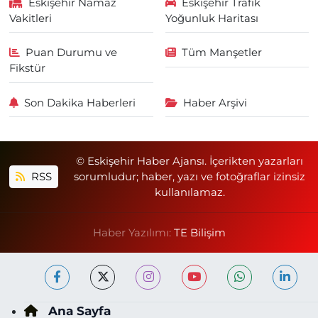
Eskişehir Namaz
Eskişehir Trafik
Vakitleri
Yoğunluk Haritası
Puan Durumu ve
Tüm Manşetler
Fikstür
Son Dakika Haberleri
Haber Arşivi
© Eskişehir Haber Ajansı. İçerikten yazarları
RSS
sorumludur; haber, yazı ve fotoğraflar izinsiz
kullanılamaz.
Haber Yazılımı:
TE Bilişim
Ana Sayfa