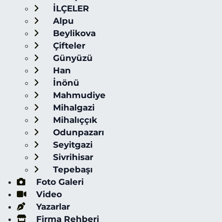
İLÇELER
Alpu
Beylikova
Çifteler
Günyüzü
Han
İnönü
Mahmudiye
Mihalgazi
Mihalıççık
Odunpazarı
Seyitgazi
Sivrihisar
Tepebaşı
Foto Galeri
Video
Yazarlar
Firma Rehberi