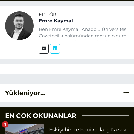
EDITÖR
Emre Kaymal
Ben Emre Kaymal. Anadolu Üniversitesi
Gazetecilik bölümünden mezun oldum.
Eğitim hayatım boyunca dijital içerik
üretimi ve arama motoru
optimizasyonu (SEO) alanlarına ilgi
duydum. Şu anda SEO odaklı içerikler
üretiyorum. Haberlerimde güncel
verileri ve okuyucu odaklı yaklaşımı
temel alıyorum.
Yükleniyor...
EN ÇOK OKUNANLAR
1
Eskişehir'de Fabikada İş Kazası: