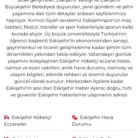
sıcak gelişmeler, Eskişehir Valiliği ile Eskişehir
Büyükşehir Belediyesi duyuruları, yerel gündem ve şehir
yaşamına dair tüm detaylar anbean sayfalarımıza
taşınıyor. Kırmızı-Siyah sevdamız Eskişehirspor'un maç
özetleri, fikstür, transfer ve spor haberleriyle sporun kalbi
burada atıyor. Üç büyük üniversitesiyle Türkiye'nin
öğrenci başkenti Eskişehir'in ekonomisinden sanayi,
gayrimenkul ve ticaret gelişmelerine kadar şehrin tüm
dinamikleri yakından takip ediliyor. Vatandaşın günlük
yaşamını kolaylaştıran Eskişehir nöbetçi eczane listesi,
namaz ve ezan vakitleri, anlık hava durumu, tramvay ve
ulaşım bilgileri, etkinlik rehberi ve önemli duyurular
güncel olarak sunulur. Merkezden ilçelere kadar
Eskişehir'in sesi olan Eskişehir Haber Ajansı; doğru, hızlı
ve güvenilir Eskişehir haberlerine ulaşmanın adresi.
Eskişehir Nöbetçi
Eskişehir Hava
Eczaneler
Durumu