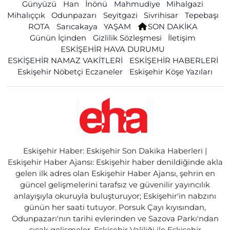
Günyüzü
Han
İnönü
Mahmudiye
Mihalgazi
Mihalıççık
Odunpazarı
Seyitgazi
Sivrihisar
Tepebaşı
ROTA
Sarıcakaya
YAŞAM
SON DAKİKA
Günün İçinden
Gizlilik Sözleşmesi
İletişim
ESKİŞEHİR HAVA DURUMU
ESKİŞEHİR NAMAZ VAKİTLERİ
ESKİŞEHİR HABERLERİ
Eskişehir Nöbetçi Eczaneler
Eskişehir Köşe Yazıları
Eskişehir Haber: Eskişehir Son Dakika Haberleri |
Eskişehir Haber Ajansı: Eskişehir haber denildiğinde akla
gelen ilk adres olan Eskişehir Haber Ajansı, şehrin en
güncel gelişmelerini tarafsız ve güvenilir yayıncılık
anlayışıyla okuruyla buluşturuyor; Eskişehir'in nabzını
günün her saati tutuyor. Porsuk Çayı kıyısından,
Odunpazarı'nın tarihi evlerinden ve Sazova Parkı'ndan