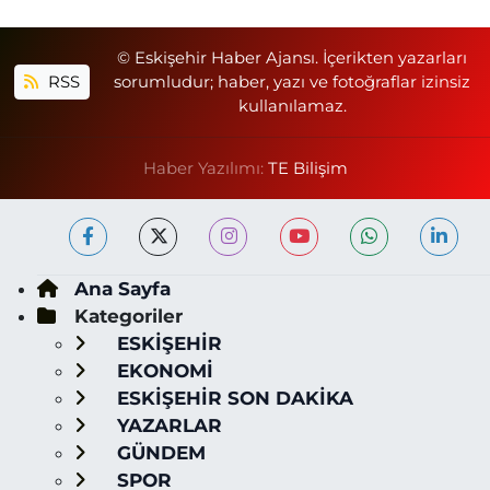
© Eskişehir Haber Ajansı. İçerikten yazarları
RSS
sorumludur; haber, yazı ve fotoğraflar izinsiz
kullanılamaz.
Haber Yazılımı:
TE Bilişim
Ana Sayfa
Kategoriler
ESKİŞEHİR
EKONOMİ
ESKİŞEHİR SON DAKİKA
YAZARLAR
GÜNDEM
SPOR