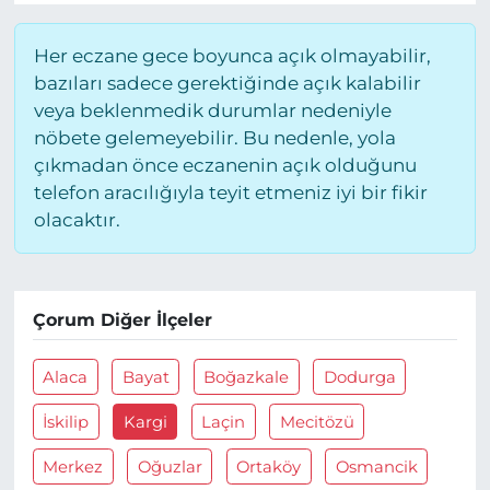
Her eczane gece boyunca açık olmayabilir,
bazıları sadece gerektiğinde açık kalabilir
veya beklenmedik durumlar nedeniyle
nöbete gelemeyebilir. Bu nedenle, yola
çıkmadan önce eczanenin açık olduğunu
telefon aracılığıyla teyit etmeniz iyi bir fikir
olacaktır.
Çorum Diğer İlçeler
Alaca
Bayat
Boğazkale
Dodurga
İskilip
Kargi
Laçin
Mecitözü
Merkez
Oğuzlar
Ortaköy
Osmancik