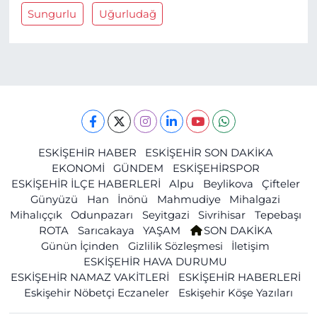
Sungurlu
Uğurludağ
ESKİŞEHİR HABER
ESKİŞEHİR SON DAKİKA
EKONOMİ
GÜNDEM
ESKİŞEHİRSPOR
ESKİŞEHİR İLÇE HABERLERİ
Alpu
Beylikova
Çifteler
Günyüzü
Han
İnönü
Mahmudiye
Mihalgazi
Mihalıççık
Odunpazarı
Seyitgazi
Sivrihisar
Tepebaşı
ROTA
Sarıcakaya
YAŞAM
SON DAKİKA
Günün İçinden
Gizlilik Sözleşmesi
İletişim
ESKİŞEHİR HAVA DURUMU
ESKİŞEHİR NAMAZ VAKİTLERİ
ESKİŞEHİR HABERLERİ
Eskişehir Nöbetçi Eczaneler
Eskişehir Köşe Yazıları