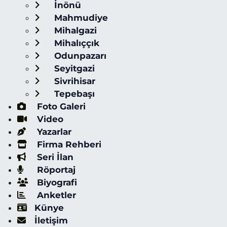
İnönü
Mahmudiye
Mihalgazi
Mihalıççık
Odunpazarı
Seyitgazi
Sivrihisar
Tepebaşı
Foto Galeri
Video
Yazarlar
Firma Rehberi
Seri İlan
Röportaj
Biyografi
Anketler
Künye
İletişim