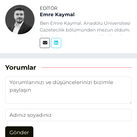
EDITÖR
Emre Kaymal
Ben Emre Kaymal. Anadolu Üniversitesi
Gazetecilik bölümünden mezun oldum.
Eğitim hayatım boyunca dijital içerik
üretimi ve arama motoru
optimizasyonu (SEO) alanlarına ilgi
duydum. Şu anda SEO odaklı içerikler
üretiyorum. Haberlerimde güncel
Yorumlar
verileri ve okuyucu odaklı yaklaşımı
temel alıyorum.
Gönder