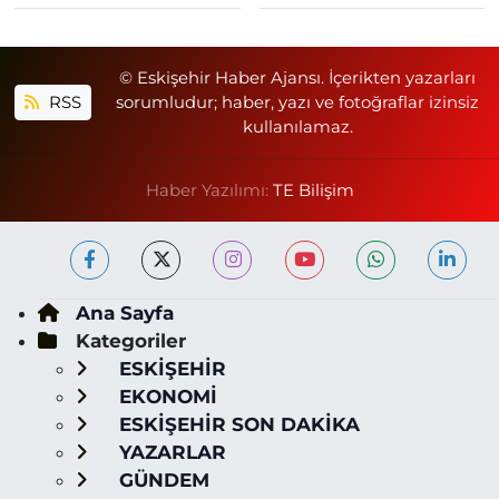
© Eskişehir Haber Ajansı. İçerikten yazarları
RSS
sorumludur; haber, yazı ve fotoğraflar izinsiz
kullanılamaz.
Haber Yazılımı:
TE Bilişim
Ana Sayfa
Kategoriler
ESKİŞEHİR
EKONOMİ
ESKİŞEHİR SON DAKİKA
YAZARLAR
GÜNDEM