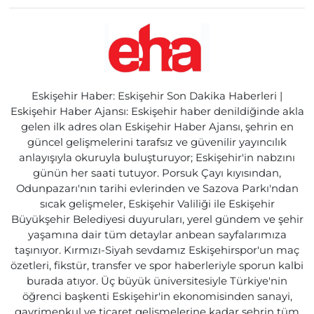
Eskişehir Haber: Eskişehir Son Dakika Haberleri |
Eskişehir Haber Ajansı: Eskişehir haber denildiğinde akla
gelen ilk adres olan Eskişehir Haber Ajansı, şehrin en
güncel gelişmelerini tarafsız ve güvenilir yayıncılık
anlayışıyla okuruyla buluşturuyor; Eskişehir'in nabzını
günün her saati tutuyor. Porsuk Çayı kıyısından,
Odunpazarı'nın tarihi evlerinden ve Sazova Parkı'ndan
sıcak gelişmeler, Eskişehir Valiliği ile Eskişehir
Büyükşehir Belediyesi duyuruları, yerel gündem ve şehir
yaşamına dair tüm detaylar anbean sayfalarımıza
taşınıyor. Kırmızı-Siyah sevdamız Eskişehirspor'un maç
özetleri, fikstür, transfer ve spor haberleriyle sporun kalbi
burada atıyor. Üç büyük üniversitesiyle Türkiye'nin
öğrenci başkenti Eskişehir'in ekonomisinden sanayi,
gayrimenkul ve ticaret gelişmelerine kadar şehrin tüm