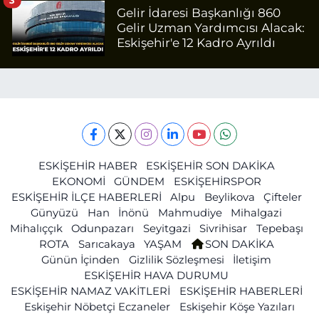
3
Gelir İdaresi Başkanlığı 860
Gelir Uzman Yardımcısı Alacak:
Eskişehir'e 12 Kadro Ayrıldı
ESKİŞEHİR HABER
ESKİŞEHİR SON DAKİKA
EKONOMİ
GÜNDEM
ESKİŞEHİRSPOR
ESKİŞEHİR İLÇE HABERLERİ
Alpu
Beylikova
Çifteler
Günyüzü
Han
İnönü
Mahmudiye
Mihalgazi
Mihalıççık
Odunpazarı
Seyitgazi
Sivrihisar
Tepebaşı
ROTA
Sarıcakaya
YAŞAM
SON DAKİKA
Günün İçinden
Gizlilik Sözleşmesi
İletişim
ESKİŞEHİR HAVA DURUMU
ESKİŞEHİR NAMAZ VAKİTLERİ
ESKİŞEHİR HABERLERİ
Eskişehir Nöbetçi Eczaneler
Eskişehir Köşe Yazıları