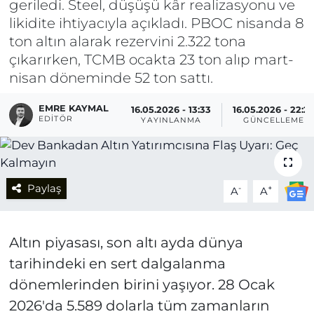
geriledi. Steel, düşüşü kâr realizasyonu ve
likidite ihtiyacıyla açıkladı. PBOC nisanda 8
ton altın alarak rezervini 2.322 tona
çıkarırken, TCMB ocakta 23 ton alıp mart-
nisan döneminde 52 ton sattı.
EMRE KAYMAL
16.05.2026 - 13:33
16.05.2026 - 22:2
EDITÖR
YAYINLANMA
GÜNCELLEME
Paylaş
-
+
A
A
Altın piyasası, son altı ayda dünya
tarihindeki en sert dalgalanma
dönemlerinden birini yaşıyor. 28 Ocak
2026'da 5.589 dolarla tüm zamanların