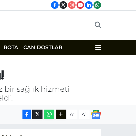
ROTA
CAN DOSTLAR
!
z bir sağlık hizmeti
ldi.
-
+
A
A