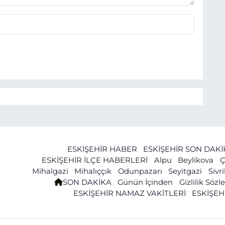
ESKİŞEHİR HABER
ESKİŞEHİR SON DAK
ESKİŞEHİR İLÇE HABERLERİ
Alpu
Beylikova
Ç
Mihalgazi
Mihalıççık
Odunpazarı
Seyitgazi
Sivr
SON DAKİKA
Günün İçinden
Gizlilik Söz
ESKİŞEHİR NAMAZ VAKİTLERİ
ESKİŞEH