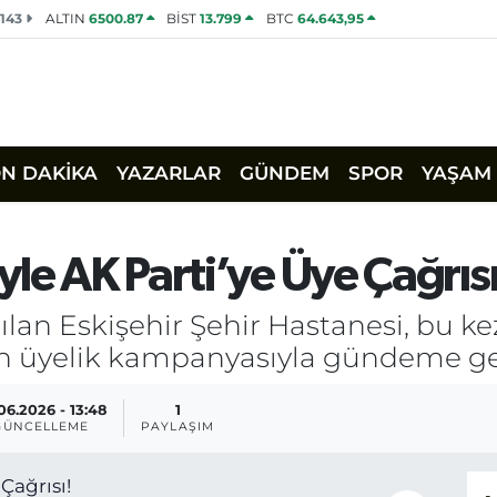
2143
ALTIN
6500.87
BİST
13.799
BTC
64.643,95
ON DAKİKA
YAZARLAR
GÜNDEM
SPOR
YAŞAM
le AK Parti’ye Üye Çağrısı
ılan Eskişehir Şehir Hastanesi, bu ke
nin üyelik kampanyasıyla gündeme ge
06.2026 - 13:48
1
GÜNCELLEME
PAYLAŞIM