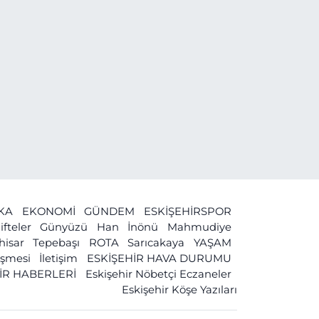
İKA
EKONOMİ
GÜNDEM
ESKİŞEHİRSPOR
ifteler
Günyüzü
Han
İnönü
Mahmudiye
ihisar
Tepebaşı
ROTA
Sarıcakaya
YAŞAM
leşmesi
İletişim
ESKİŞEHİR HAVA DURUMU
İR HABERLERİ
Eskişehir Nöbetçi Eczaneler
Eskişehir Köşe Yazıları