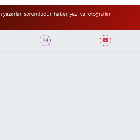
n yazarları sorumludur; haber, yazı ve fotoğraflar