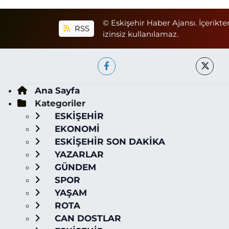
© Eskişehir Haber Ajansı. İçerikte
RSS
izinsiz kullanılamaz.
Ana Sayfa
Kategoriler
ESKİŞEHİR
EKONOMİ
ESKİŞEHİR SON DAKİKA
YAZARLAR
GÜNDEM
SPOR
YAŞAM
ROTA
CAN DOSTLAR