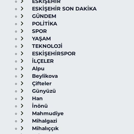
ESKİŞEHİR
ESKİŞEHİR SON DAKİKA
GÜNDEM
POLİTİKA
SPOR
YAŞAM
TEKNOLOJİ
ESKİŞEHİRSPOR
İLÇELER
Alpu
Beylikova
Çifteler
Günyüzü
Han
İnönü
Mahmudiye
Mihalgazi
Mihalıççık