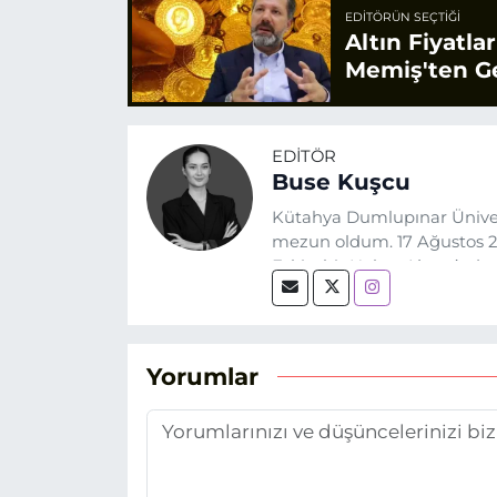
EDITÖRÜN SEÇTIĞI
Altın Fiyatla
Memiş'ten Ge
EDITÖR
Buse Kuşcu
Kütahya Dumlupınar Üniver
mezun oldum. 17 Ağustos 20
Eskişehir Haber Ajansı’nda
biri olan merak duygusunun
Yorumlar