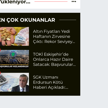
Yükleniyor...
EN ÇOK OKUNANLAR
Altın Fiyatları Yedi
Haftanın Zirvesine
Çıktı: Rekor Seviyeye
Yaklaşıyor
TOKİ Eskişehir’de
Onlarca Hazır Daire
Satacak: Başvurular
Hızlandırıldı
SGK Uzmanı
Erdursun Kötü
Haberi Açıkladı:
Emekli Maaş Zammı
İçin Net Rakam