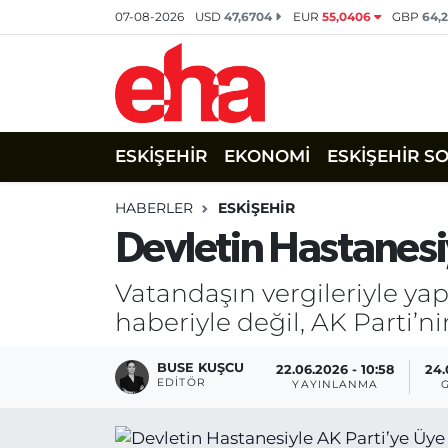
07-08-2026
USD
47,6704
EUR
55,0406
GBP
64,
ESKİŞEHİR
EKONOMİ
ESKİŞEHİR S
HABERLER
ESKİŞEHİR
Devletin Hastanesiy
Vatandaşın vergileriyle yap
haberiyle değil, AK Parti’
BUSE KUŞCU
22.06.2026 - 10:58
24.
EDITÖR
YAYINLANMA