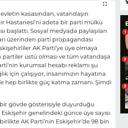
 devletin kasasından, vatandaşın
hir Hastanesi’ni adeta bir parti mülkü
sı başlattı. Sosyal medyada paylaşılan
1
ları üzerinden parti propagandası
kişehirliler AK Parti’ye üye olmaya
n partiler üstü olması ve tüm vatandaşa
2
rti’nin kurumsal hesabı reklamı şu
ğlık için çalışıyor, insanımızın hayatına
’e hep birlikte güç katma zamanı. Şimdi
3
bir gövde gösterisiyle duyurduğu
Eskişehir genelindeki günce üye sayısı
 birlikte AK Parti’nin Eskişehir’de 98 bin