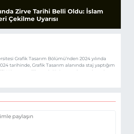
rında Zirve Tarihi Belli Oldu: İslam
ri Çekilme Uyarısı
sitesi Grafik Tasarım Bölümü’nden 2024 yılında
24 tarihinde, Grafik Tasarım alanında staj yaptığım
 (EHA) gazetecilik mesleğinin temel unsurlarından
 etkisiyle basın sektörüne adım attım.