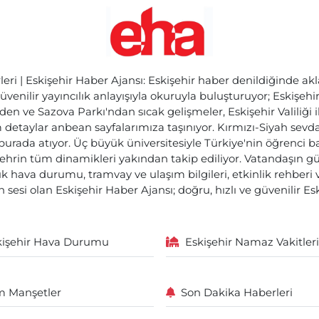
ri | Eskişehir Haber Ajansı: Eskişehir haber denildiğinde akl
üvenilir yayıncılık anlayışıyla okuruyla buluşturuyor; Eskişeh
den ve Sazova Parkı'ndan sıcak gelişmeler, Eskişehir Valiliği 
etaylar anbean sayfalarımıza taşınıyor. Kırmızı-Siyah sevdam
 burada atıyor. Üç büyük üniversitesiyle Türkiye'nin öğrenci 
ehrin tüm dinamikleri yakından takip ediliyor. Vatandaşın gü
lık hava durumu, tramvay ve ulaşım bilgileri, etkinlik rehber
 sesi olan Eskişehir Haber Ajansı; doğru, hızlı ve güvenilir E
kişehir Hava Durumu
Eskişehir Namaz Vakitleri
 Manşetler
Son Dakika Haberleri