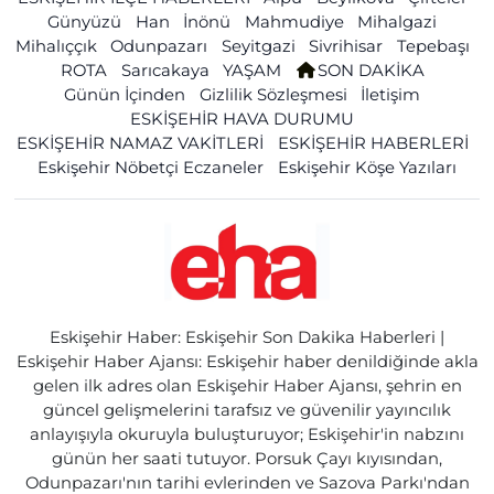
Günyüzü
Han
İnönü
Mahmudiye
Mihalgazi
Mihalıççık
Odunpazarı
Seyitgazi
Sivrihisar
Tepebaşı
ROTA
Sarıcakaya
YAŞAM
SON DAKİKA
Günün İçinden
Gizlilik Sözleşmesi
İletişim
ESKİŞEHİR HAVA DURUMU
ESKİŞEHİR NAMAZ VAKİTLERİ
ESKİŞEHİR HABERLERİ
Eskişehir Nöbetçi Eczaneler
Eskişehir Köşe Yazıları
Eskişehir Haber: Eskişehir Son Dakika Haberleri |
Eskişehir Haber Ajansı: Eskişehir haber denildiğinde akla
gelen ilk adres olan Eskişehir Haber Ajansı, şehrin en
güncel gelişmelerini tarafsız ve güvenilir yayıncılık
anlayışıyla okuruyla buluşturuyor; Eskişehir'in nabzını
günün her saati tutuyor. Porsuk Çayı kıyısından,
Odunpazarı'nın tarihi evlerinden ve Sazova Parkı'ndan