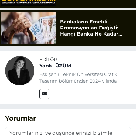
Bankaların Emekli
Promosyonları Değişti:
Hangi Banka Ne Kadar
Ödüyor?
EDITÖR
Yankı ÜZÜM
Eskişehir Teknik Üniversitesi Grafik
Tasarım bölümünden 2024 yılında
mezun oldum. Basın sektörüne Mayıs
2025’te Eskişehir Haber Ajansı ile adım
attım. Gazeteciliğin temel değerlerine
sadık kalarak ve etik ilkeleri
benimseyerek, Eskişehir gündemini en
Yorumlar
doğru ve sıcak şekilde takipçilerimize
aktarmayı hedefliyorum.