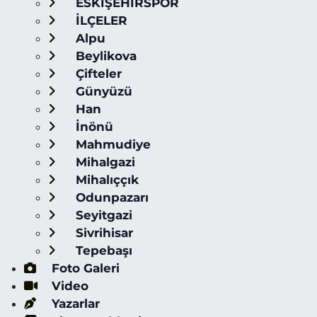
ESKİŞEHİRSPOR
İLÇELER
Alpu
Beylikova
Çifteler
Günyüzü
Han
İnönü
Mahmudiye
Mihalgazi
Mihalıççık
Odunpazarı
Seyitgazi
Sivrihisar
Tepebaşı
Foto Galeri
Video
Yazarlar