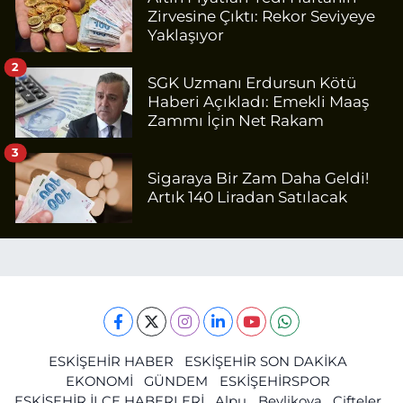
Zirvesine Çıktı: Rekor Seviyeye
Yaklaşıyor
2
SGK Uzmanı Erdursun Kötü
Haberi Açıkladı: Emekli Maaş
Zammı İçin Net Rakam
3
Sigaraya Bir Zam Daha Geldi!
Artık 140 Liradan Satılacak
ESKİŞEHİR HABER
ESKİŞEHİR SON DAKİKA
EKONOMİ
GÜNDEM
ESKİŞEHİRSPOR
ESKİŞEHİR İLÇE HABERLERİ
Alpu
Beylikova
Çifteler