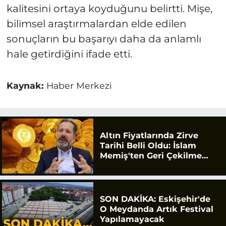
kalitesini ortaya koyduğunu belirtti. Mişe,
bilimsel araştırmalardan elde edilen
sonuçların bu başarıyı daha da anlamlı
hale getirdiğini ifade etti.
Kaynak:
Haber Merkezi
Altın Fiyatlarında Zirve
Tarihi Belli Oldu: İslam
Memiş'ten Geri Çekilme
Uyarısı
SON DAKİKA: Eskişehir'de
O Meydanda Artık Festival
Yapılamayacak