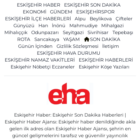
ESKİŞEHİR HABER
ESKİŞEHİR SON DAKİKA
EKONOMİ
GÜNDEM
ESKİŞEHİRSPOR
ESKİŞEHİR İLÇE HABERLERİ
Alpu
Beylikova
Çifteler
Günyüzü
Han
İnönü
Mahmudiye
Mihalgazi
Mihalıççık
Odunpazarı
Seyitgazi
Sivrihisar
Tepebaşı
ROTA
Sarıcakaya
YAŞAM
SON DAKİKA
Günün İçinden
Gizlilik Sözleşmesi
İletişim
ESKİŞEHİR HAVA DURUMU
ESKİŞEHİR NAMAZ VAKİTLERİ
ESKİŞEHİR HABERLERİ
Eskişehir Nöbetçi Eczaneler
Eskişehir Köşe Yazıları
Eskişehir Haber: Eskişehir Son Dakika Haberleri |
Eskişehir Haber Ajansı: Eskişehir haber denildiğinde akla
gelen ilk adres olan Eskişehir Haber Ajansı, şehrin en
güncel gelişmelerini tarafsız ve güvenilir yayıncılık