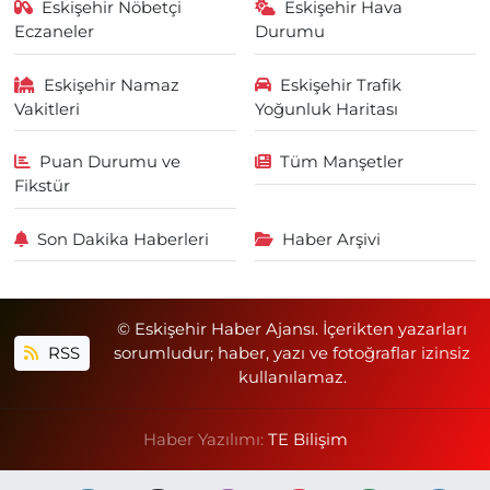
Eskişehir Nöbetçi
Eskişehir Hava
Eczaneler
Durumu
Eskişehir Namaz
Eskişehir Trafik
Vakitleri
Yoğunluk Haritası
Puan Durumu ve
Tüm Manşetler
Fikstür
Son Dakika Haberleri
Haber Arşivi
© Eskişehir Haber Ajansı. İçerikten yazarları
RSS
sorumludur; haber, yazı ve fotoğraflar izinsiz
kullanılamaz.
Haber Yazılımı:
TE Bilişim