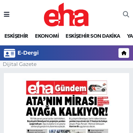
ESKİŞEHİR
EKONOMİ
ESKİŞEHİR SON DAKİKA
Y
E-Dergi
Dijital Gazete