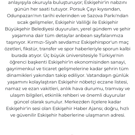
anlayışıyla okuruyla buluşturuyor; Eskişehir'in nabzını
günün her saati tutuyor. Porsuk Çayı kıyısından,
Odunpazarı'nın tarihi evlerinden ve Sazova Parkı'ndan
sıcak gelişmeler, Eskişehir Valiliği ile Eskişehir
Büyükşehir Belediyesi duyuruları, yerel gündem ve şehir
yaşamına dair tüm detaylar anbean sayfalarımıza
taşınıyor. Kırmızı-Siyah sevdamız Eskişehirspor'un maç
özetleri, fikstür, transfer ve spor haberleriyle sporun kalbi
burada atıyor. Üç büyük üniversitesiyle Türkiye'nin
öğrenci başkenti Eskişehir'in ekonomisinden sanayi,
gayrimenkul ve ticaret gelişmelerine kadar şehrin tüm
dinamikleri yakından takip ediliyor. Vatandaşın günlük
yaşamını kolaylaştıran Eskişehir nöbetçi eczane listesi,
namaz ve ezan vakitleri, anlık hava durumu, tramvay ve
ulaşım bilgileri, etkinlik rehberi ve önemli duyurular
güncel olarak sunulur. Merkezden ilçelere kadar
Eskişehir'in sesi olan Eskişehir Haber Ajansı; doğru, hızlı
ve güvenilir Eskişehir haberlerine ulaşmanın adresi.