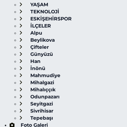
YAŞAM
TEKNOLOJİ
ESKİŞEHİRSPOR
İLÇELER
Alpu
Beylikova
Çifteler
Günyüzü
Han
İnönü
Mahmudiye
Mihalgazi
Mihalıççık
Odunpazarı
Seyitgazi
Sivrihisar
Tepebaşı
Foto Galeri