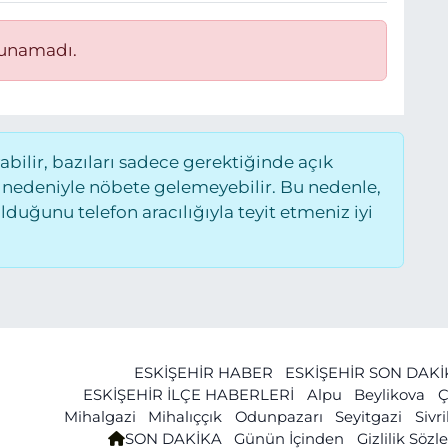
lunamadı.
ilir, bazıları sadece gerektiğinde açık
 nedeniyle nöbete gelemeyebilir. Bu nedenle,
uğunu telefon aracılığıyla teyit etmeniz iyi
ESKİŞEHİR HABER
ESKİŞEHİR SON DAK
ESKİŞEHİR İLÇE HABERLERİ
Alpu
Beylikova
Ç
Mihalgazi
Mihalıççık
Odunpazarı
Seyitgazi
Sivr
SON DAKİKA
Günün İçinden
Gizlilik Söz