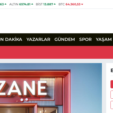
463
ALTIN
6574.81
BİST
13.887
BTC
64.360,53
ON DAKİKA
YAZARLAR
GÜNDEM
SPOR
YAŞAM