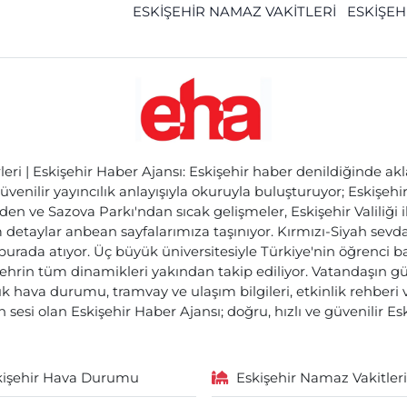
ESKİŞEHİR NAMAZ VAKİTLERİ
ESKİŞEH
ri | Eskişehir Haber Ajansı: Eskişehir haber denildiğinde akl
üvenilir yayıncılık anlayışıyla okuruyla buluşturuyor; Eskişeh
den ve Sazova Parkı'ndan sıcak gelişmeler, Eskişehir Valiliği 
etaylar anbean sayfalarımıza taşınıyor. Kırmızı-Siyah sevdam
 burada atıyor. Üç büyük üniversitesiyle Türkiye'nin öğrenci 
ehrin tüm dinamikleri yakından takip ediliyor. Vatandaşın gü
lık hava durumu, tramvay ve ulaşım bilgileri, etkinlik rehber
 sesi olan Eskişehir Haber Ajansı; doğru, hızlı ve güvenilir E
kişehir Hava Durumu
Eskişehir Namaz Vakitleri