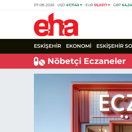
07-08-2026
USD
47,7143
EUR
55,0317
GBP
64,2
ESKİŞEHİR
EKONOMİ
ESKİŞEHİR S
Nöbetçi Eczaneler