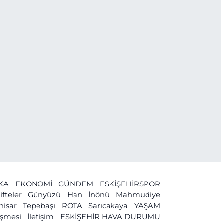
İKA
EKONOMİ
GÜNDEM
ESKİŞEHİRSPOR
ifteler
Günyüzü
Han
İnönü
Mahmudiye
ihisar
Tepebaşı
ROTA
Sarıcakaya
YAŞAM
leşmesi
İletişim
ESKİŞEHİR HAVA DURUMU