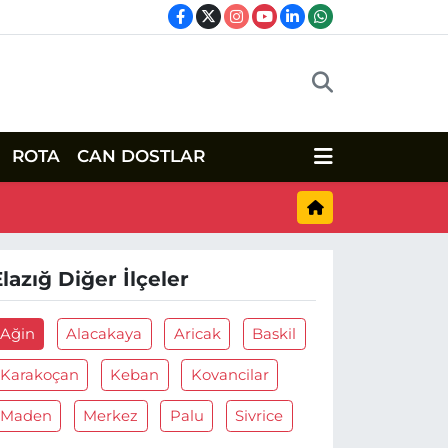
ROTA
CAN DOSTLAR
Elazığ Diğer İlçeler
Ağin
Alacakaya
Aricak
Baskil
Karakoçan
Keban
Kovancilar
Maden
Merkez
Palu
Sivrice