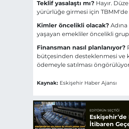
Teklif yasalaştı mı?
Hayır. Düze
yürürlüğe girmesi için TBMM'de 
Kimler öncelikli olacak?
Adına 
yaşayan emekliler öncelikli grup
Finansman nasıl planlanıyor?
P
bütçesinden desteklenmesi ve konu
ödemeyle satılması öngörülüyor
Kaynak:
Eskişehir Haber Ajansı
EDITÖRÜN SEÇTIĞI
Eskişehir’de
İtibaren Geçe