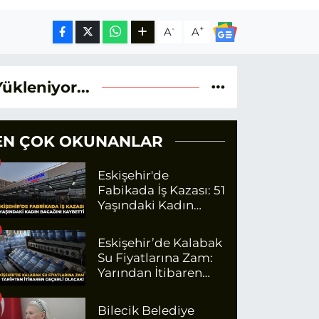
-
+
A
A
Yükleniyor...
EN ÇOK OKUNANLAR
Eskişehir'de
Fabikada İş Kazası: 51
Yaşındaki Kadın
Bacağını Kaybetti
Eskişehir’de Kalabak
Su Fiyatlarına Zam:
Yarından İtibaren
Geçerli Olacak
Bilecik Belediye