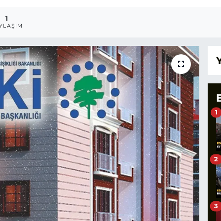
1
YLAŞIM
1
2
3