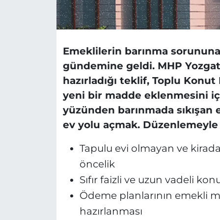
Emeklilerin barınma sorununa
gündemine geldi. MHP Yozgat 
hazırladığı teklif, Toplu Konu
yeni bir madde eklenmesini içer
yüzünden barınmada sıkışan em
ev yolu açmak. Düzenlemeyle ö
Tapulu evi olmayan ve kirada
öncelik
Sıfır faizli ve uzun vadeli ko
Ödeme planlarının emekli m
hazırlanması