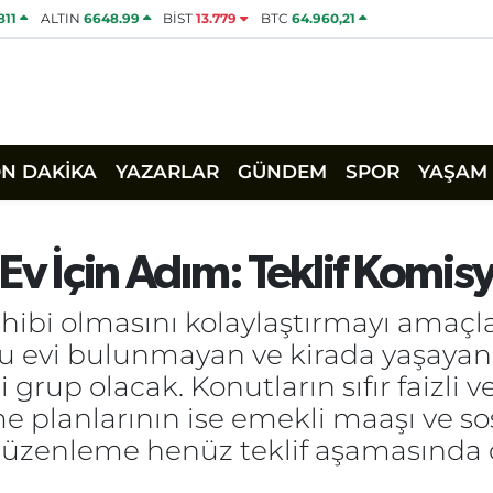
811
ALTIN
6648.99
BİST
13.779
BTC
64.960,21
ON DAKİKA
YAZARLAR
GÜNDEM
SPOR
YAŞAM
li Ev İçin Adım: Teklif Kom
hibi olmasını kolaylaştırmayı amaçla
lu evi bulunmayan ve kirada yaşayan 
i grup olacak. Konutların sıfır faizli
e planlarının ise emekli maaşı ve s
Düzenleme henüz teklif aşamasında ol