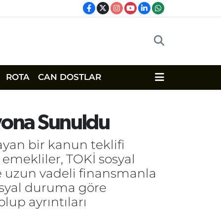
ROTA
CAN DOSTLAR
isyona Sunuldu
yan bir kanun teklifi
emekliler, TOKİ sosyal
 ve uzun vadeli finansmanla
osyal duruma göre
up ayrıntıları