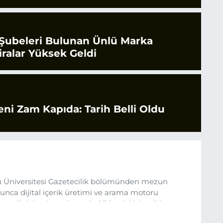
 Şubeleri Bulunan Ünlü Marka
iralar Yüksek Geldi
eni Zam Kapıda: Tarih Belli Oldu
 Üniversitesi Gazetecilik bölümünden mezun
nca dijital içerik üretimi ve arama motoru
ına ilgi duydum. Şu anda SEO odaklı içerikler
üncel verileri ve okuyucu odaklı yaklaşımı temel