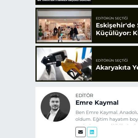
EDITÖRÜN SEÇTIĞI
Eskişehir'de
Küçülüyor: K
EDITÖRÜN SEÇTIĞI
Akaryakıta Y
EDITÖR
Emre Kaymal
Ben Emre Kaymal. Anadolu
oldum. Eğitim hayatım boyu
optimizasyonu (SEO) alanlar
üretiyorum. Haberlerimde g