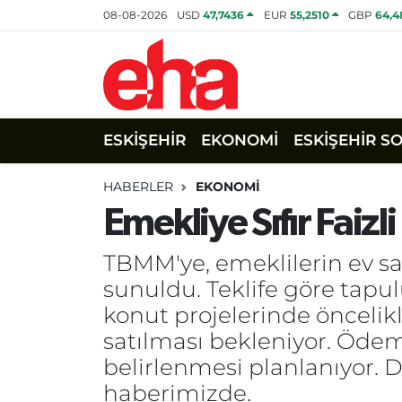
08-08-2026
USD
47,7436
EUR
55,2510
GBP
64,4
ESKİŞEHİR
EKONOMİ
ESKİŞEHİR S
HABERLER
EKONOMİ
Emekliye Sıfır Faiz
TBMM'ye, emeklilerin ev sa
sunuldu. Teklife göre tapu
konut projelerinde öncelikl
satılması bekleniyor. Ödem
belirlenmesi planlanıyor. 
haberimizde.