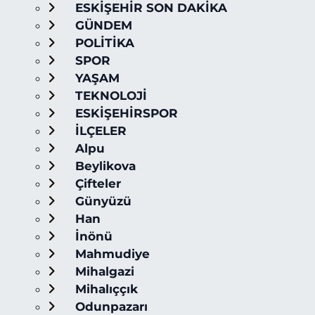
ESKİŞEHİR SON DAKİKA
GÜNDEM
POLİTİKA
SPOR
YAŞAM
TEKNOLOJİ
ESKİŞEHİRSPOR
İLÇELER
Alpu
Beylikova
Çifteler
Günyüzü
Han
İnönü
Mahmudiye
Mihalgazi
Mihalıççık
Odunpazarı