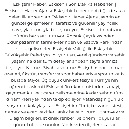
Eskişehir Haber: Eskişehir Son Dakika Haberleri |
Eskişehir Haber Ajansı: Eskişehir haber denildiğinde akla
gelen ilk adres olan Eskişehir Haber Ajansı, şehrin en
güncel gelişmelerini tarafsız ve güvenilir yayıncılık
anlayışıyla okuruyla buluşturuyor; Eskişehir'in nabzını
günün her saati tutuyor. Porsuk Çayı kıyısından,
Odunpazarı'nın tarihi evlerinden ve Sazova Parkı'ndan
sıcak gelişmeler, Eskişehir Valiliği ile Eskişehir
Büyükşehir Belediyesi duyuruları, yerel gündem ve şehir
yaşamına dair tüm detaylar anbean sayfalarımıza
taşınıyor. Kırmızı-Siyah sevdamız Eskişehirspor'un maç
özetleri, fikstür, transfer ve spor haberleriyle sporun kalbi
burada atıyor. Üç büyük üniversitesiyle Türkiye'nin
öğrenci başkenti Eskişehir'in ekonomisinden sanayi,
gayrimenkul ve ticaret gelişmelerine kadar şehrin tüm
dinamikleri yakından takip ediliyor. Vatandaşın günlük
yaşamını kolaylaştıran Eskişehir nöbetçi eczane listesi,
namaz ve ezan vakitleri, anlık hava durumu, tramvay ve
ulaşım bilgileri, etkinlik rehberi ve önemli duyurular
güncel olarak sunulur. Merkezden ilçelere kadar