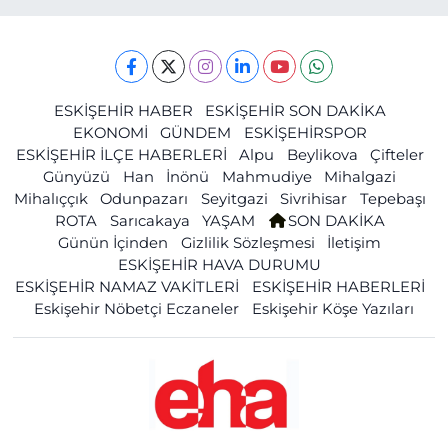
ESKİŞEHİR HABER
ESKİŞEHİR SON DAKİKA
EKONOMİ
GÜNDEM
ESKİŞEHİRSPOR
ESKİŞEHİR İLÇE HABERLERİ
Alpu
Beylikova
Çifteler
Günyüzü
Han
İnönü
Mahmudiye
Mihalgazi
Mihalıççık
Odunpazarı
Seyitgazi
Sivrihisar
Tepebaşı
ROTA
Sarıcakaya
YAŞAM
SON DAKİKA
Günün İçinden
Gizlilik Sözleşmesi
İletişim
ESKİŞEHİR HAVA DURUMU
ESKİŞEHİR NAMAZ VAKİTLERİ
ESKİŞEHİR HABERLERİ
Eskişehir Nöbetçi Eczaneler
Eskişehir Köşe Yazıları