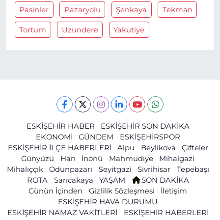
Pasinler
Pazaryolu
Şenkaya
Tekman
Tortum
Uzundere
Yakutiye
ESKİŞEHİR HABER
ESKİŞEHİR SON DAKİKA
EKONOMİ
GÜNDEM
ESKİŞEHİRSPOR
ESKİŞEHİR İLÇE HABERLERİ
Alpu
Beylikova
Çifteler
Günyüzü
Han
İnönü
Mahmudiye
Mihalgazi
Mihalıççık
Odunpazarı
Seyitgazi
Sivrihisar
Tepebaşı
ROTA
Sarıcakaya
YAŞAM
SON DAKİKA
Günün İçinden
Gizlilik Sözleşmesi
İletişim
ESKİŞEHİR HAVA DURUMU
ESKİŞEHİR NAMAZ VAKİTLERİ
ESKİŞEHİR HABERLERİ