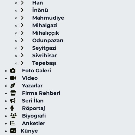
Han
İnönü
Mahmudiye
Mihalgazi
Mihalıççık
Odunpazarı
Seyitgazi
Sivrihisar
Tepebaşı
Foto Galeri
Video
Yazarlar
Firma Rehberi
Seri İlan
Röportaj
Biyografi
Anketler
Künye