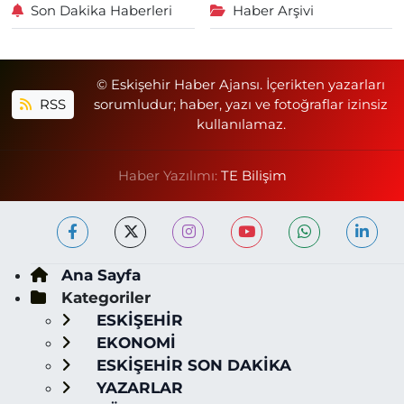
Son Dakika Haberleri
Haber Arşivi
© Eskişehir Haber Ajansı. İçerikten yazarları
RSS
sorumludur; haber, yazı ve fotoğraflar izinsiz
kullanılamaz.
Haber Yazılımı:
TE Bilişim
Ana Sayfa
Kategoriler
ESKİŞEHİR
EKONOMİ
ESKİŞEHİR SON DAKİKA
YAZARLAR