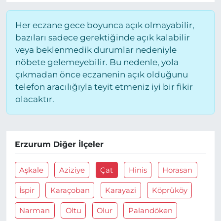
Her eczane gece boyunca açık olmayabilir,
bazıları sadece gerektiğinde açık kalabilir
veya beklenmedik durumlar nedeniyle
nöbete gelemeyebilir. Bu nedenle, yola
çıkmadan önce eczanenin açık olduğunu
telefon aracılığıyla teyit etmeniz iyi bir fikir
olacaktır.
Erzurum Diğer İlçeler
Aşkale
Aziziye
Çat
Hinis
Horasan
İspir
Karaçoban
Karayazi
Köprüköy
Narman
Oltu
Olur
Palandöken