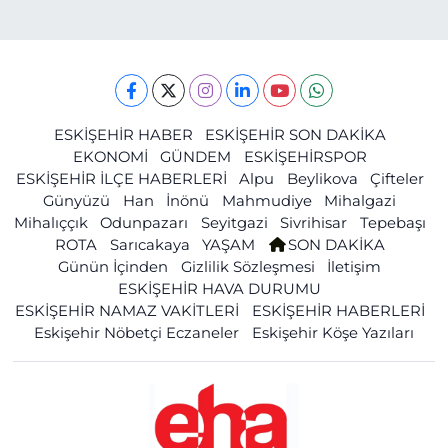
ESKİŞEHİR HABER
ESKİŞEHİR SON DAKİKA
EKONOMİ
GÜNDEM
ESKİŞEHİRSPOR
ESKİŞEHİR İLÇE HABERLERİ
Alpu
Beylikova
Çifteler
Günyüzü
Han
İnönü
Mahmudiye
Mihalgazi
Mihalıççık
Odunpazarı
Seyitgazi
Sivrihisar
Tepebaşı
ROTA
Sarıcakaya
YAŞAM
SON DAKİKA
Günün İçinden
Gizlilik Sözleşmesi
İletişim
ESKİŞEHİR HAVA DURUMU
ESKİŞEHİR NAMAZ VAKİTLERİ
ESKİŞEHİR HABERLERİ
Eskişehir Nöbetçi Eczaneler
Eskişehir Köşe Yazıları