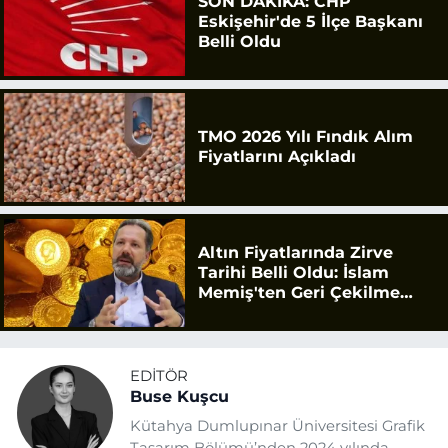
SON DAKİKA: CHP
Eskişehir'de 5 İlçe Başkanı
Belli Oldu
TMO 2026 Yılı Fındık Alım
Fiyatlarını Açıkladı
Altın Fiyatlarında Zirve
Tarihi Belli Oldu: İslam
Memiş'ten Geri Çekilme
Uyarısı
EDITÖR
Buse Kuşcu
Kütahya Dumlupınar Üniversitesi Grafik
Tasarım Bölümü’nden 2024 yılında