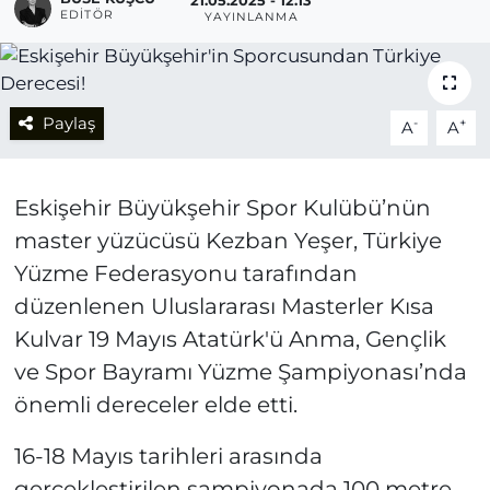
21.05.2025 - 12:13
EDITÖR
YAYINLANMA
Paylaş
-
+
A
A
Eskişehir Büyükşehir Spor Kulübü’nün
master yüzücüsü Kezban Yeşer, Türkiye
Yüzme Federasyonu tarafından
düzenlenen Uluslararası Masterler Kısa
Kulvar 19 Mayıs Atatürk'ü Anma, Gençlik
ve Spor Bayramı Yüzme Şampiyonası’nda
önemli dereceler elde etti.
16-18 Mayıs tarihleri arasında
gerçekleştirilen şampiyonada 100 metre