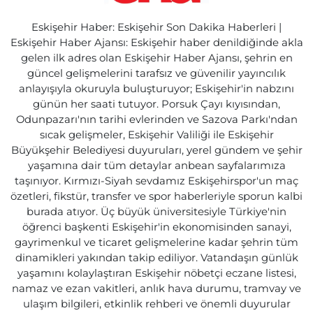
Eskişehir Haber: Eskişehir Son Dakika Haberleri |
Eskişehir Haber Ajansı: Eskişehir haber denildiğinde akla
gelen ilk adres olan Eskişehir Haber Ajansı, şehrin en
güncel gelişmelerini tarafsız ve güvenilir yayıncılık
anlayışıyla okuruyla buluşturuyor; Eskişehir'in nabzını
günün her saati tutuyor. Porsuk Çayı kıyısından,
Odunpazarı'nın tarihi evlerinden ve Sazova Parkı'ndan
sıcak gelişmeler, Eskişehir Valiliği ile Eskişehir
Büyükşehir Belediyesi duyuruları, yerel gündem ve şehir
yaşamına dair tüm detaylar anbean sayfalarımıza
taşınıyor. Kırmızı-Siyah sevdamız Eskişehirspor'un maç
özetleri, fikstür, transfer ve spor haberleriyle sporun kalbi
burada atıyor. Üç büyük üniversitesiyle Türkiye'nin
öğrenci başkenti Eskişehir'in ekonomisinden sanayi,
gayrimenkul ve ticaret gelişmelerine kadar şehrin tüm
dinamikleri yakından takip ediliyor. Vatandaşın günlük
yaşamını kolaylaştıran Eskişehir nöbetçi eczane listesi,
namaz ve ezan vakitleri, anlık hava durumu, tramvay ve
ulaşım bilgileri, etkinlik rehberi ve önemli duyurular