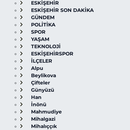
ESKİŞEHİR
ESKİŞEHİR SON DAKİKA
GÜNDEM
POLİTİKA
SPOR
YAŞAM
TEKNOLOJİ
ESKİŞEHİRSPOR
İLÇELER
Alpu
Beylikova
Çifteler
Günyüzü
Han
İnönü
Mahmudiye
Mihalgazi
Mihalıççık