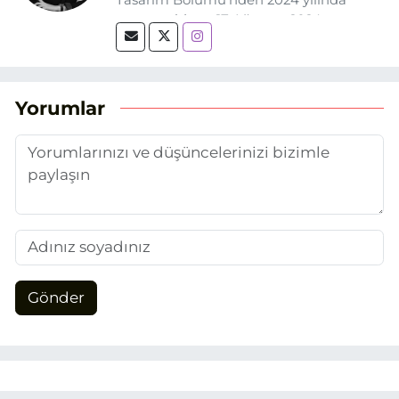
mezun oldum. 17 Ağustos 2024
tarihinde, Grafik Tasarım alanında staj
yaptığım Eskişehir Haber Ajansı’nda
(EHA) gazetecilik mesleğinin temel
unsurlarından biri olan merak
Yorumlar
duygusunun etkisiyle basın sektörüne
adım attım.
Gönder