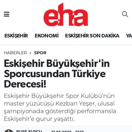
ESKİŞEHİR
EKONOMİ
ESKİŞEHİR SON DAKİKA
Y
HABERLER
SPOR
Eskişehir Büyükşehir'in
Sporcusundan Türkiye
Derecesi!
Eskişehir Büyükşehir Spor Kulübü’nün
master yüzücüsü Kezban Yeşer, ulusal
şampiyonada gösterdiği performansla
Eskişehir’e gurur yaşattı.
BUSE KUŞCU