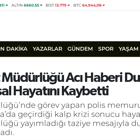
811
ALTIN
6660.55
BİST
13.779
BTC
64.944,08
ON DAKİKA
YAZARLAR
GÜNDEM
SPOR
YAŞAM
et Müdürlüğü Acı Haberi Du
l Hayatını Kaybetti
lüğü’nde görev yapan polis memuru D
da geçirdiği kalp krizi sonucu hayat
lüğü yayımladığı taziye mesajıyla d
adı.