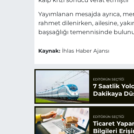
kalp krizi sonucu vefat etmiştir” i
Yayımlanan mesajda ayrıca, mer
rahmet dilenirken, ailesine, yakı
başsağlığı temennisinde bulunu
Kaynak:
İhlas Haber Ajansı
EDITÖRÜN SEÇTIĞI
7 Saatlik Yol
Dakikaya Dü
EDITÖRÜN SEÇTIĞI
Ticaret Yapa
Bilgileri Eriş