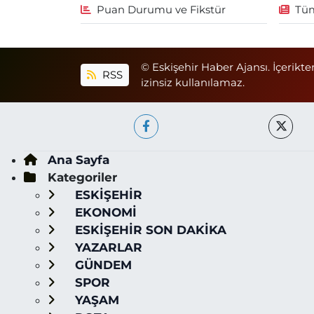
Puan Durumu ve Fikstür
Tüm
© Eskişehir Haber Ajansı. İçerikte
RSS
izinsiz kullanılamaz.
Ana Sayfa
Kategoriler
ESKİŞEHİR
EKONOMİ
ESKİŞEHİR SON DAKİKA
YAZARLAR
GÜNDEM
SPOR
YAŞAM