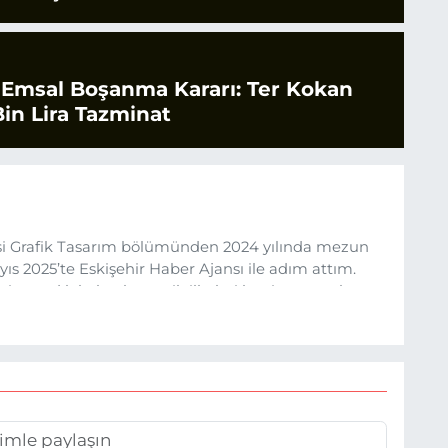
 Emsal Boşanma Kararı: Ter Kokan
in Lira Tazminat
esi Grafik Tasarım bölümünden 2024 yılında mezun
s 2025’te Eskişehir Haber Ajansı ile adım attım.
rine sadık kalarak ve etik ilkeleri benimseyerek,
ru ve sıcak şekilde takipçilerimize aktarmayı