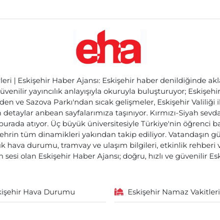
ri | Eskişehir Haber Ajansı: Eskişehir haber denildiğinde akl
üvenilir yayıncılık anlayışıyla okuruyla buluşturuyor; Eskişeh
den ve Sazova Parkı'ndan sıcak gelişmeler, Eskişehir Valiliği 
etaylar anbean sayfalarımıza taşınıyor. Kırmızı-Siyah sevdam
 burada atıyor. Üç büyük üniversitesiyle Türkiye'nin öğrenci 
ehrin tüm dinamikleri yakından takip ediliyor. Vatandaşın gü
lık hava durumu, tramvay ve ulaşım bilgileri, etkinlik rehber
 sesi olan Eskişehir Haber Ajansı; doğru, hızlı ve güvenilir E
kişehir Hava Durumu
Eskişehir Namaz Vakitleri