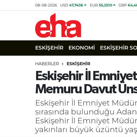
08-08-2026
USD
47,7436
EUR
55,2510
GBP
64,4
ESKİŞEHİR
EKONOMİ
ESKİŞEHİR S
HABERLER
ESKİŞEHİR
Eskişehir İl Emniy
Memuru Davut Ünsa
Eskişehir İl Emniyet Müdür
sırasında bulunduğu Adana’
Eskişehir İl Emniyet Müdür
yakınları büyük üzüntü yaş