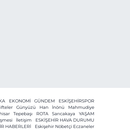
İKA
EKONOMİ
GÜNDEM
ESKİŞEHİRSPOR
ifteler
Günyüzü
Han
İnönü
Mahmudiye
ihisar
Tepebaşı
ROTA
Sarıcakaya
YAŞAM
leşmesi
İletişim
ESKİŞEHİR HAVA DURUMU
İR HABERLERİ
Eskişehir Nöbetçi Eczaneler