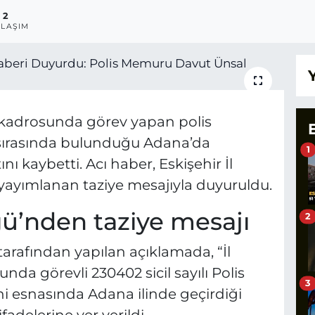
2
LAŞIM
 kadrosunda görev yapan polis
 sırasında bulunduğu Adana’da
1
nı kaybetti. Acı haber, Eskişehir İl
ayımlanan taziye mesajıyla duyuruldu.
’nden taziye mesajı
2
arafından yapılan açıklamada, “İl
 görevli 230402 sicil sayılı Polis
3
i esnasında Adana ilinde geçirdiği