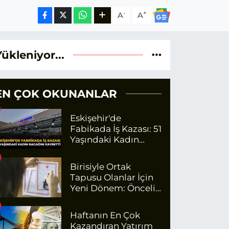
-
+
A
A
Yükleniyor...
EN ÇOK OKUNANLAR
Eskişehir'de
Fabikada İş Kazası: 51
Yaşındaki Kadın
Bacağını Kaybetti
Birisiyle Ortak
Tapusu Olanlar İçin
Yeni Dönem: Öncelik
Artık O Kişilerin
Olacak
Haftanın En Çok
Kazandıran Yatırım