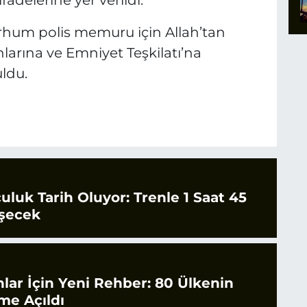
fadelerine yer verildi.
hum polis memuru için Allah’tan
nlarına ve Emniyet Teşkilatı’na
ldu.
culuk Tarih Oluyor: Trenle 1 Saat 45
şecek
nlar İçin Yeni Rehber: 80 Ülkenin
ime Açıldı