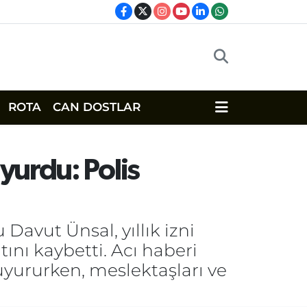
ROTA
CAN DOSTLAR
yurdu: Polis
avut Ünsal, yıllık izni
ını kaybetti. Acı haberi
uyururken, meslektaşları ve