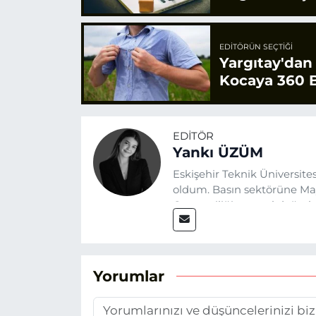
EDITÖRÜN SEÇTIĞI
Yargıtay'dan
Kocaya 360 B
EDITÖR
Yankı ÜZÜM
Eskişehir Teknik Üniversit
oldum. Basın sektörüne Mayı
Gazeteciliğin temel değerle
Eskişehir gündemini en doğ
hedefliyorum.
Yorumlar