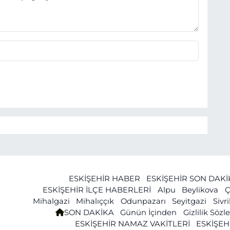
ESKİŞEHİR HABER
ESKİŞEHİR SON DAK
ESKİŞEHİR İLÇE HABERLERİ
Alpu
Beylikova
Ç
Mihalgazi
Mihalıççık
Odunpazarı
Seyitgazi
Sivr
SON DAKİKA
Günün İçinden
Gizlilik Söz
ESKİŞEHİR NAMAZ VAKİTLERİ
ESKİŞEH