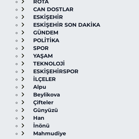
ROTA
CAN DOSTLAR
ESKİŞEHİR
ESKİŞEHİR SON DAKİKA
GÜNDEM
POLİTİKA
SPOR
YAŞAM
TEKNOLOJİ
ESKİŞEHİRSPOR
İLÇELER
Alpu
Beylikova
Çifteler
Günyüzü
Han
İnönü
Mahmudiye