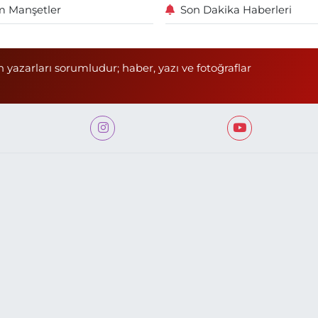
 Manşetler
Son Dakika Haberleri
n yazarları sorumludur; haber, yazı ve fotoğraflar