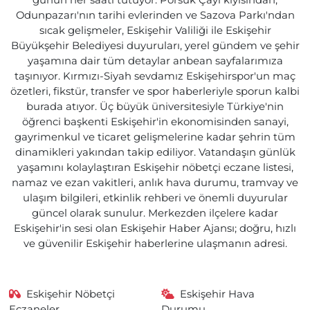
günün her saati tutuyor. Porsuk Çayı kıyısından,
Odunpazarı'nın tarihi evlerinden ve Sazova Parkı'ndan
sıcak gelişmeler, Eskişehir Valiliği ile Eskişehir
Büyükşehir Belediyesi duyuruları, yerel gündem ve şehir
yaşamına dair tüm detaylar anbean sayfalarımıza
taşınıyor. Kırmızı-Siyah sevdamız Eskişehirspor'un maç
özetleri, fikstür, transfer ve spor haberleriyle sporun kalbi
burada atıyor. Üç büyük üniversitesiyle Türkiye'nin
öğrenci başkenti Eskişehir'in ekonomisinden sanayi,
gayrimenkul ve ticaret gelişmelerine kadar şehrin tüm
dinamikleri yakından takip ediliyor. Vatandaşın günlük
yaşamını kolaylaştıran Eskişehir nöbetçi eczane listesi,
namaz ve ezan vakitleri, anlık hava durumu, tramvay ve
ulaşım bilgileri, etkinlik rehberi ve önemli duyurular
güncel olarak sunulur. Merkezden ilçelere kadar
Eskişehir'in sesi olan Eskişehir Haber Ajansı; doğru, hızlı
ve güvenilir Eskişehir haberlerine ulaşmanın adresi.
Eskişehir Nöbetçi
Eskişehir Hava
Eczaneler
Durumu