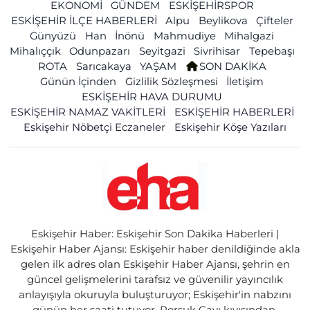
EKONOMİ
GÜNDEM
ESKİŞEHİRSPOR
ESKİŞEHİR İLÇE HABERLERİ
Alpu
Beylikova
Çifteler
Günyüzü
Han
İnönü
Mahmudiye
Mihalgazi
Mihalıççık
Odunpazarı
Seyitgazi
Sivrihisar
Tepebaşı
ROTA
Sarıcakaya
YAŞAM
SON DAKİKA
Günün İçinden
Gizlilik Sözleşmesi
İletişim
ESKİŞEHİR HAVA DURUMU
ESKİŞEHİR NAMAZ VAKİTLERİ
ESKİŞEHİR HABERLERİ
Eskişehir Nöbetçi Eczaneler
Eskişehir Köşe Yazıları
Eskişehir Haber: Eskişehir Son Dakika Haberleri |
Eskişehir Haber Ajansı: Eskişehir haber denildiğinde akla
gelen ilk adres olan Eskişehir Haber Ajansı, şehrin en
güncel gelişmelerini tarafsız ve güvenilir yayıncılık
anlayışıyla okuruyla buluşturuyor; Eskişehir'in nabzını