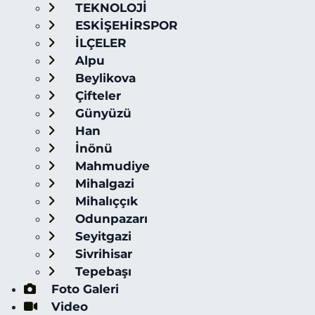
TEKNOLOJİ
ESKİŞEHİRSPOR
İLÇELER
Alpu
Beylikova
Çifteler
Günyüzü
Han
İnönü
Mahmudiye
Mihalgazi
Mihalıççık
Odunpazarı
Seyitgazi
Sivrihisar
Tepebaşı
Foto Galeri
Video