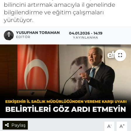
bilincini artırmak amacıyla il genelinde
bilgilendirme ve eğitim çalışmaları
yürütüyor.
YUSUFHAN TORAMAN
04.01.2026 - 14:19
EDITÖR
YAYINLANMA
Paylaş
-
+
A
A