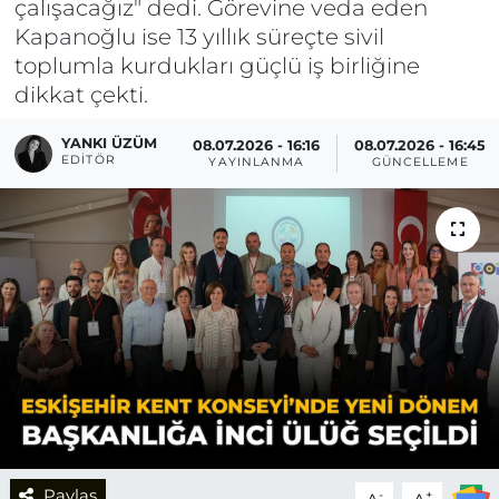
çalışacağız" dedi. Görevine veda eden
Kapanoğlu ise 13 yıllık süreçte sivil
toplumla kurdukları güçlü iş birliğine
dikkat çekti.
YANKI ÜZÜM
08.07.2026 - 16:16
08.07.2026 - 16:45
EDITÖR
YAYINLANMA
GÜNCELLEME
Paylaş
-
+