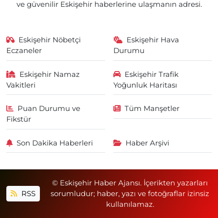
ve güvenilir Eskişehir haberlerine ulaşmanın adresi.
Eskişehir Nöbetçi
Eskişehir Hava
Eczaneler
Durumu
Eskişehir Namaz
Eskişehir Trafik
Vakitleri
Yoğunluk Haritası
Puan Durumu ve
Tüm Manşetler
Fikstür
Son Dakika Haberleri
Haber Arşivi
© Eskişehir Haber Ajansı. İçerikten yazarları
RSS
sorumludur; haber, yazı ve fotoğraflar izinsiz
kullanılamaz.