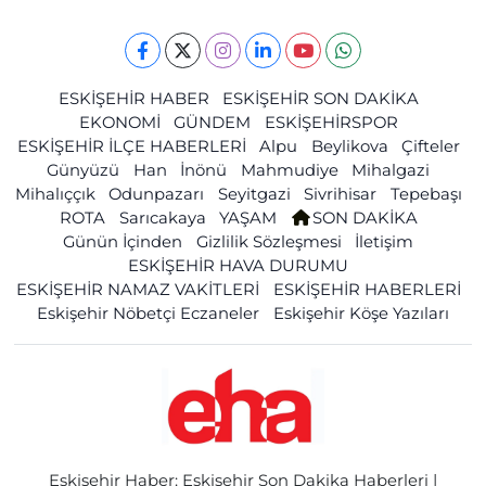
ESKİŞEHİR HABER
ESKİŞEHİR SON DAKİKA
EKONOMİ
GÜNDEM
ESKİŞEHİRSPOR
ESKİŞEHİR İLÇE HABERLERİ
Alpu
Beylikova
Çifteler
Günyüzü
Han
İnönü
Mahmudiye
Mihalgazi
Mihalıççık
Odunpazarı
Seyitgazi
Sivrihisar
Tepebaşı
ROTA
Sarıcakaya
YAŞAM
SON DAKİKA
Günün İçinden
Gizlilik Sözleşmesi
İletişim
ESKİŞEHİR HAVA DURUMU
ESKİŞEHİR NAMAZ VAKİTLERİ
ESKİŞEHİR HABERLERİ
Eskişehir Nöbetçi Eczaneler
Eskişehir Köşe Yazıları
Eskişehir Haber: Eskişehir Son Dakika Haberleri |