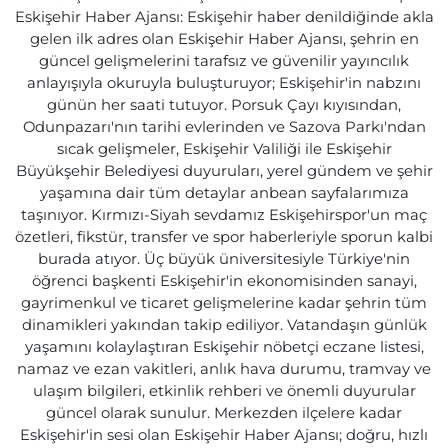
Eskişehir Haber Ajansı: Eskişehir haber denildiğinde akla
gelen ilk adres olan Eskişehir Haber Ajansı, şehrin en
güncel gelişmelerini tarafsız ve güvenilir yayıncılık
anlayışıyla okuruyla buluşturuyor; Eskişehir'in nabzını
günün her saati tutuyor. Porsuk Çayı kıyısından,
Odunpazarı'nın tarihi evlerinden ve Sazova Parkı'ndan
sıcak gelişmeler, Eskişehir Valiliği ile Eskişehir
Büyükşehir Belediyesi duyuruları, yerel gündem ve şehir
yaşamına dair tüm detaylar anbean sayfalarımıza
taşınıyor. Kırmızı-Siyah sevdamız Eskişehirspor'un maç
özetleri, fikstür, transfer ve spor haberleriyle sporun kalbi
burada atıyor. Üç büyük üniversitesiyle Türkiye'nin
öğrenci başkenti Eskişehir'in ekonomisinden sanayi,
gayrimenkul ve ticaret gelişmelerine kadar şehrin tüm
dinamikleri yakından takip ediliyor. Vatandaşın günlük
yaşamını kolaylaştıran Eskişehir nöbetçi eczane listesi,
namaz ve ezan vakitleri, anlık hava durumu, tramvay ve
ulaşım bilgileri, etkinlik rehberi ve önemli duyurular
güncel olarak sunulur. Merkezden ilçelere kadar
Eskişehir'in sesi olan Eskişehir Haber Ajansı; doğru, hızlı