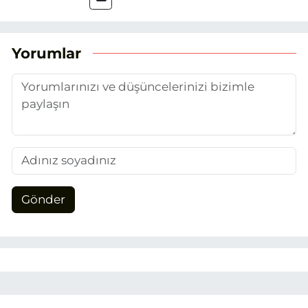
attım. Gazeteciliğin temel değerlerine
sadık kalarak ve etik ilkeleri
benimseyerek, Eskişehir gündemini en
Yorumlar
doğru ve sıcak şekilde takipçilerimize
aktarmayı hedefliyorum.
Gönder