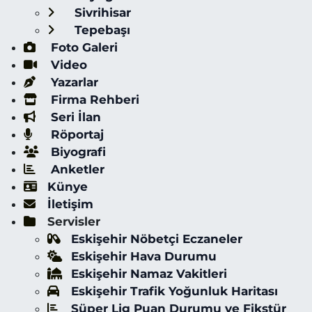
Sivrihisar
Tepebaşı
Foto Galeri
Video
Yazarlar
Firma Rehberi
Seri İlan
Röportaj
Biyografi
Anketler
Künye
İletişim
Servisler
Eskişehir Nöbetçi Eczaneler
Eskişehir Hava Durumu
Eskişehir Namaz Vakitleri
Eskişehir Trafik Yoğunluk Haritası
Süper Lig Puan Durumu ve Fikstür