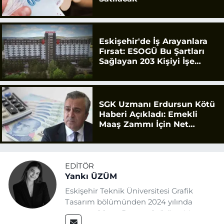
Eskişehir'de İş Arayanlara
Fırsat: ESOGÜ Bu Şartları
Sağlayan 203 Kişiyi İşe
Alacak
SGK Uzmanı Erdursun Kötü
Haberi Açıkladı: Emekli
Maaş Zammı İçin Net
Rakam
EDITÖR
Yankı ÜZÜM
Eskişehir Teknik Üniversitesi Grafik
Tasarım bölümünden 2024 yılında
mezun oldum. Basın sektörüne Mayıs
2025’te Eskişehir Haber Ajansı ile adım