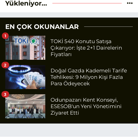
Yükleniyor...
EN ÇOK OKUNANLAR
1
TOKİ 540 Konutu Satışa
Çıkarıyor: İşte 2+1 Dairelerin
Fiyatları
2
Doğal Gazda Kademeli Tarife
Tehlikesi: 9 Milyon Kişi Fazla
Para Ödeyecek
3
Odunpazarı Kent Konseyi,
ESESOB'un Yeni Yönetimini
Ziyaret Etti