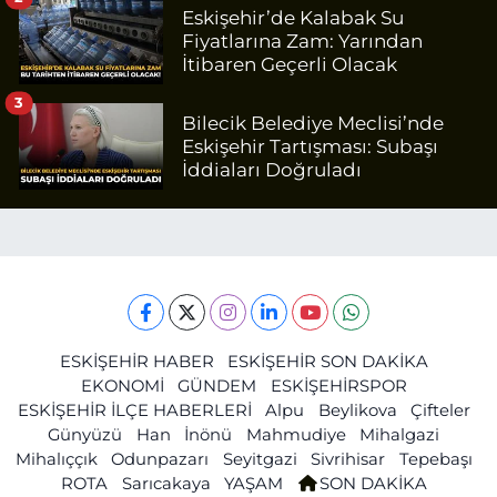
Eskişehir’de Kalabak Su
Fiyatlarına Zam: Yarından
İtibaren Geçerli Olacak
3
Bilecik Belediye Meclisi’nde
Eskişehir Tartışması: Subaşı
İddiaları Doğruladı
ESKİŞEHİR HABER
ESKİŞEHİR SON DAKİKA
EKONOMİ
GÜNDEM
ESKİŞEHİRSPOR
ESKİŞEHİR İLÇE HABERLERİ
Alpu
Beylikova
Çifteler
Günyüzü
Han
İnönü
Mahmudiye
Mihalgazi
Mihalıççık
Odunpazarı
Seyitgazi
Sivrihisar
Tepebaşı
ROTA
Sarıcakaya
YAŞAM
SON DAKİKA