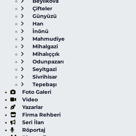
Beylikova
Çifteler
Günyüzü
Han
İnönü
Mahmudiye
Mihalgazi
Mihalıççık
Odunpazarı
Seyitgazi
Sivrihisar
Tepebaşı
Foto Galeri
Video
Yazarlar
Firma Rehberi
Seri İlan
Röportaj