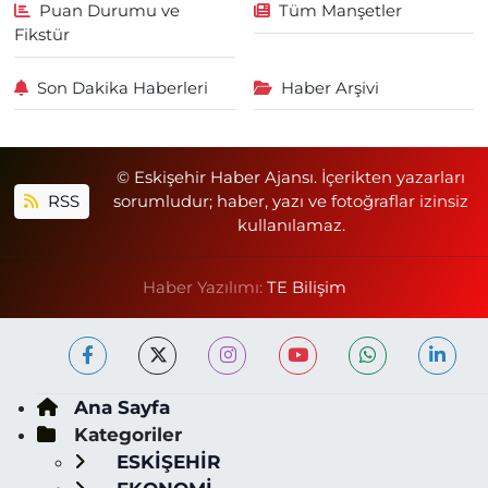
Puan Durumu ve
Tüm Manşetler
Fikstür
Son Dakika Haberleri
Haber Arşivi
© Eskişehir Haber Ajansı. İçerikten yazarları
RSS
sorumludur; haber, yazı ve fotoğraflar izinsiz
kullanılamaz.
Haber Yazılımı:
TE Bilişim
Ana Sayfa
Kategoriler
ESKİŞEHİR