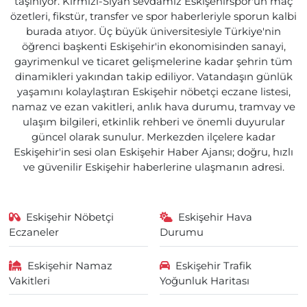
taşınıyor. Kırmızı-Siyah sevdamız Eskişehirspor'un maç
özetleri, fikstür, transfer ve spor haberleriyle sporun kalbi
burada atıyor. Üç büyük üniversitesiyle Türkiye'nin
öğrenci başkenti Eskişehir'in ekonomisinden sanayi,
gayrimenkul ve ticaret gelişmelerine kadar şehrin tüm
dinamikleri yakından takip ediliyor. Vatandaşın günlük
yaşamını kolaylaştıran Eskişehir nöbetçi eczane listesi,
namaz ve ezan vakitleri, anlık hava durumu, tramvay ve
ulaşım bilgileri, etkinlik rehberi ve önemli duyurular
güncel olarak sunulur. Merkezden ilçelere kadar
Eskişehir'in sesi olan Eskişehir Haber Ajansı; doğru, hızlı
ve güvenilir Eskişehir haberlerine ulaşmanın adresi.
Eskişehir Nöbetçi
Eskişehir Hava
Eczaneler
Durumu
Eskişehir Namaz
Eskişehir Trafik
Vakitleri
Yoğunluk Haritası