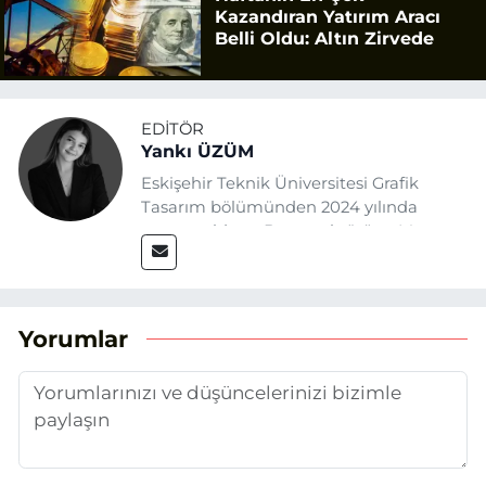
Kazandıran Yatırım Aracı
Belli Oldu: Altın Zirvede
EDITÖR
Yankı ÜZÜM
Eskişehir Teknik Üniversitesi Grafik
Tasarım bölümünden 2024 yılında
mezun oldum. Basın sektörüne Mayıs
2025’te Eskişehir Haber Ajansı ile adım
attım. Gazeteciliğin temel değerlerine
sadık kalarak ve etik ilkeleri
benimseyerek, Eskişehir gündemini en
Yorumlar
doğru ve sıcak şekilde takipçilerimize
aktarmayı hedefliyorum.