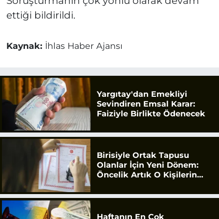
Soruşturmanın çok yönlü olarak devam
ettiği bildirildi.
Kaynak:
İhlas Haber Ajansı
Yargıtay'dan Emekliyi
Sevindiren Emsal Karar:
Faiziyle Birlikte Ödenecek
Birisiyle Ortak Tapusu
Olanlar İçin Yeni Dönem:
Öncelik Artık O Kişilerin
Olacak
Haftanın En Çok