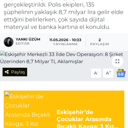
gerçekleştirildi. Polis ekipleri, 135
şüphelinin yaklaşık 8,7 milyar lira gelir elde
ettiğini belirlerken, çok sayıda dijital
materyal ve banka kartına el konuldu.
YANKI ÜZÜM
11.05.2026 - 10:33
2
EDITÖR
YAYINLANMA
PAYLAŞIM
Paylaş
-
+
A
A
Eskişehir’de
Çocuklar Arasında
Bıçaklı Kavga: 3 Kız