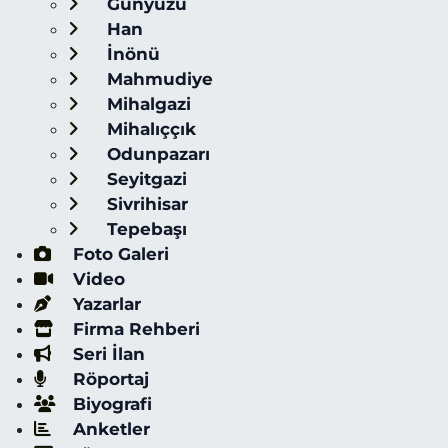
Günyüzü
Han
İnönü
Mahmudiye
Mihalgazi
Mihalıççık
Odunpazarı
Seyitgazi
Sivrihisar
Tepebaşı
Foto Galeri
Video
Yazarlar
Firma Rehberi
Seri İlan
Röportaj
Biyografi
Anketler