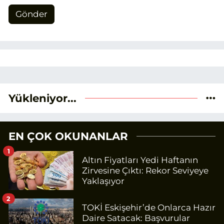
Gönder
Yükleniyor...
EN ÇOK OKUNANLAR
1
Altın Fiyatları Yedi Haftanın
Zirvesine Çıktı: Rekor Seviyeye
Yaklaşıyor
2
TOKİ Eskişehir’de Onlarca Hazır
Daire Satacak: Başvurular