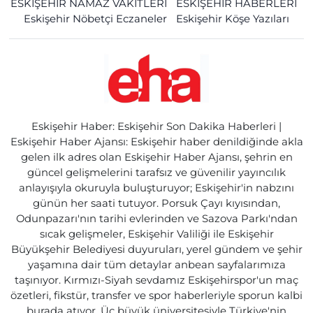
ESKİŞEHİR NAMAZ VAKİTLERİ
ESKİŞEHİR HABERLERİ
Eskişehir Nöbetçi Eczaneler
Eskişehir Köşe Yazıları
Eskişehir Haber: Eskişehir Son Dakika Haberleri |
Eskişehir Haber Ajansı: Eskişehir haber denildiğinde akla
gelen ilk adres olan Eskişehir Haber Ajansı, şehrin en
güncel gelişmelerini tarafsız ve güvenilir yayıncılık
anlayışıyla okuruyla buluşturuyor; Eskişehir'in nabzını
günün her saati tutuyor. Porsuk Çayı kıyısından,
Odunpazarı'nın tarihi evlerinden ve Sazova Parkı'ndan
sıcak gelişmeler, Eskişehir Valiliği ile Eskişehir
Büyükşehir Belediyesi duyuruları, yerel gündem ve şehir
yaşamına dair tüm detaylar anbean sayfalarımıza
taşınıyor. Kırmızı-Siyah sevdamız Eskişehirspor'un maç
özetleri, fikstür, transfer ve spor haberleriyle sporun kalbi
burada atıyor. Üç büyük üniversitesiyle Türkiye'nin