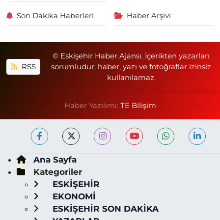
Son Dakika Haberleri
Haber Arşivi
© Eskişehir Haber Ajansı. İçerikten yazarları
RSS
sorumludur; haber, yazı ve fotoğraflar izinsiz
kullanılamaz.
Haber Yazılımı:
TE Bilişim
Ana Sayfa
Kategoriler
ESKİŞEHİR
EKONOMİ
ESKİŞEHİR SON DAKİKA