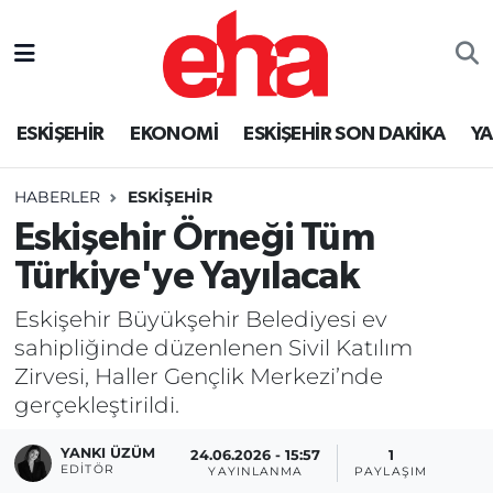
ESKİŞEHİR
EKONOMİ
ESKİŞEHİR SON DAKİKA
Y
HABERLER
ESKİŞEHİR
Eskişehir Örneği Tüm
Türkiye'ye Yayılacak
Eskişehir Büyükşehir Belediyesi ev
sahipliğinde düzenlenen Sivil Katılım
Zirvesi, Haller Gençlik Merkezi’nde
gerçekleştirildi.
YANKI ÜZÜM
24.06.2026 - 15:57
1
EDITÖR
YAYINLANMA
PAYLAŞIM