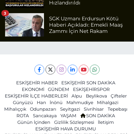
Hızlandırıldı
3
SGK Uzmanı Erdursun Kötü
Haberi Açıkladı: Emekli Maaş
Zammı İçin Net Rakam
ESKİŞEHİR HABER
ESKİŞEHİR SON DAKİKA
EKONOMİ
GÜNDEM
ESKİŞEHİRSPOR
ESKİŞEHİR İLÇE HABERLERİ
Alpu
Beylikova
Çifteler
Günyüzü
Han
İnönü
Mahmudiye
Mihalgazi
Mihalıççık
Odunpazarı
Seyitgazi
Sivrihisar
Tepebaşı
ROTA
Sarıcakaya
YAŞAM
SON DAKİKA
Günün İçinden
Gizlilik Sözleşmesi
İletişim
ESKİŞEHİR HAVA DURUMU