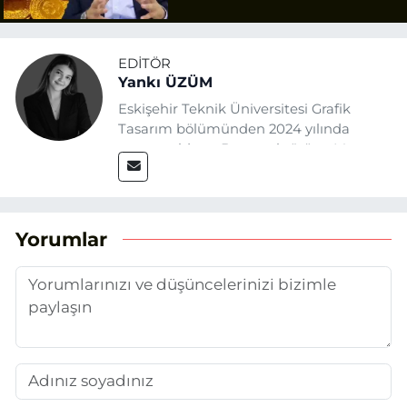
Uyarısı
EDITÖR
Yankı ÜZÜM
Eskişehir Teknik Üniversitesi Grafik
Tasarım bölümünden 2024 yılında
mezun oldum. Basın sektörüne Mayıs
2025’te Eskişehir Haber Ajansı ile adım
attım. Gazeteciliğin temel değerlerine
sadık kalarak ve etik ilkeleri
benimseyerek, Eskişehir gündemini en
Yorumlar
doğru ve sıcak şekilde takipçilerimize
aktarmayı hedefliyorum.