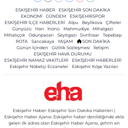
ESKİŞEHİR HABER
ESKİŞEHİR SON DAKİKA
EKONOMİ
GÜNDEM
ESKİŞEHİRSPOR
ESKİŞEHİR İLÇE HABERLERİ
Alpu
Beylikova
Çifteler
Günyüzü
Han
İnönü
Mahmudiye
Mihalgazi
Mihalıççık
Odunpazarı
Seyitgazi
Sivrihisar
Tepebaşı
ROTA
Sarıcakaya
YAŞAM
SON DAKİKA
Günün İçinden
Gizlilik Sözleşmesi
İletişim
ESKİŞEHİR HAVA DURUMU
ESKİŞEHİR NAMAZ VAKİTLERİ
ESKİŞEHİR HABERLERİ
Eskişehir Nöbetçi Eczaneler
Eskişehir Köşe Yazıları
Eskişehir Haber: Eskişehir Son Dakika Haberleri |
Eskişehir Haber Ajansı: Eskişehir haber denildiğinde akla
gelen ilk adres olan Eskişehir Haber Ajansı, şehrin en