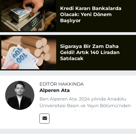
Kredi Kararı Bankalarda
Olacak: Yeni Dönem
Başlıyor
Sigaraya Bir Zam Daha
Geldi! Artık 140 Liradan
Satılacak
EDITÖR HAKKINDA
Alperen Ata
Ben Alperen Ata. 2024 yılında Anadolu
Üniversitesi Basın ve Yayın Bölümü’nden
mezun oldum. Eskişehir Haber
Ajansı’nda (EHA) muhabir ve editör
olarak görev yapıyorum. Haberlerimde
ağırlıklı olarak Eskişehir odaklı siyasi