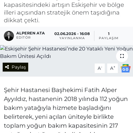
kapasitesindeki artışın Eskişehir ve bölge
illeri açısından stratejik önem taşıdığına
dikkat çekti.
ALPEREN ATA
02.06.2026 - 16:08
1
EDITÖR
YAYINLANMA
PAYLAŞIM
Paylaş
-
+
A
A
Şehir Hastanesi Başhekimi Fatih Alper
Ayyıldız, hastanenin 2018 yılında 112 yoğun
bakım yatağıyla hizmete başladığını
belirterek, yeni açılan üniteyle birlikte
toplam yoğun bakım kapasitesinin 217