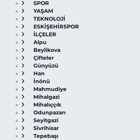
SPOR
YAŞAM
TEKNOLOJİ
ESKİŞEHİRSPOR
İLÇELER
Alpu
Beylikova
Çifteler
Günyüzü
Han
İnönü
Mahmudiye
Mihalgazi
Mihalıççık
Odunpazarı
Seyitgazi
Sivrihisar
Tepebaşı