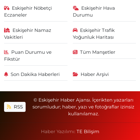
Eskişehir Nöbetçi
Eskişehir Hava
Eczaneler
Durumu
Eskişehir Namaz
Eskişehir Trafik
Vakitleri
Yoğunluk Haritası
Puan Durumu ve
Tüm Manşetler
Fikstür
Son Dakika Haberleri
Haber Arşivi
© Eskişehir Haber Ajansı. İçerikten yazarları
RSS
sorumludur; haber, yazı ve fotoğraflar izinsiz
kullanılamaz.
Haber Yazılımı:
TE Bilişim