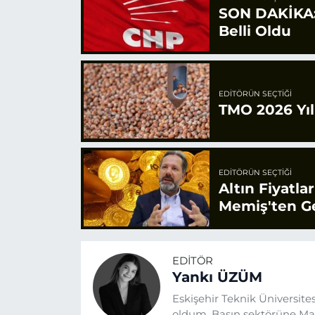
SON DAKİKA: 
Belli Oldu
EDITÖRÜN SEÇTIĞI
TMO 2026 Yılı
EDITÖRÜN SEÇTIĞI
Altın Fiyatla
Memiş'ten Ge
EDITÖR
Yankı ÜZÜM
Eskişehir Teknik Üniversit
oldum. Basın sektörüne Mayı