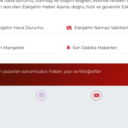
lık hava durumu, tramvay ve ulaşım bilgileri, etkinlik rehber
 sesi olan Eskişehir Haber Ajansı; doğru, hızlı ve güvenilir E
kişehir Hava Durumu
Eskişehir Namaz Vakitleri
 Manşetler
Son Dakika Haberleri
n yazarları sorumludur; haber, yazı ve fotoğraflar