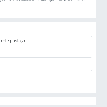
rine sadık kalarak ve etik ilkeleri benimseyerek,
ru ve sıcak şekilde takipçilerimize aktarmayı