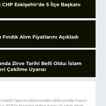
CHP Eskişehir'de 5 İlçe Başkanı
 Fındık Alım Fiyatlarını Açıkladı
rında Zirve Tarihi Belli Oldu: İslam
ri Çekilme Uyarısı
esi Grafik Tasarım bölümünden 2024 yılında mezun
s 2025’te Eskişehir Haber Ajansı ile adım attım.