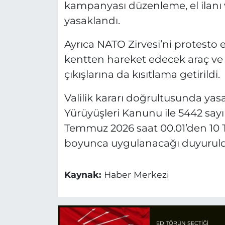
kampanyası düzenleme, el ilanı v
yasaklandı.
Ayrıca NATO Zirvesi’ni protesto
kentten hareket edecek araç ve şa
çıkışlarına da kısıtlama getirildi.
Valilik kararı doğrultusunda yasak
Yürüyüşleri Kanunu ile 5442 sayı
Temmuz 2026 saat 00.01’den 10 
boyunca uygulanacağı duyuruld
Kaynak:
Haber Merkezi
EDITÖRÜN SEÇTIĞI