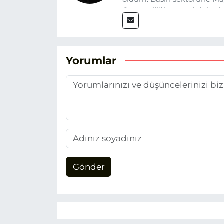
Gazeteciliğin temel değerle
Eskişehir gündemini en doğ
hedefliyorum.
Yorumlar
Gönder