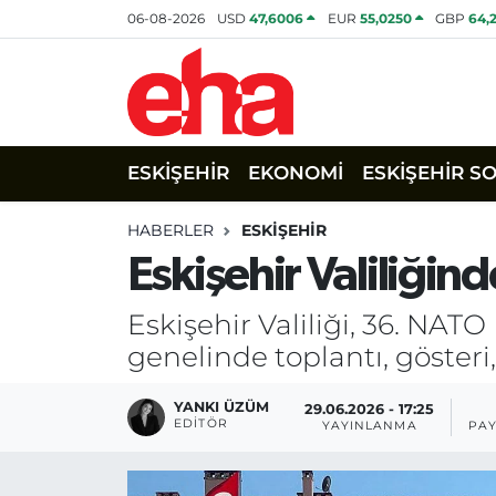
06-08-2026
USD
47,6006
EUR
55,0250
GBP
64,
ESKİŞEHİR
EKONOMİ
ESKİŞEHİR S
HABERLER
ESKİŞEHİR
Eskişehir Valiliğin
Eskişehir Valiliği, 36. NAT
genelinde toplantı, gösteri,
YANKI ÜZÜM
29.06.2026 - 17:25
EDITÖR
YAYINLANMA
PAY