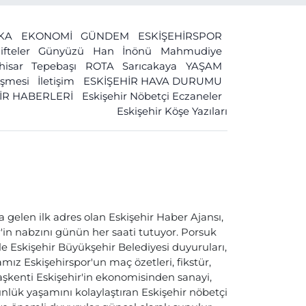
İKA
EKONOMİ
GÜNDEM
ESKİŞEHİRSPOR
ifteler
Günyüzü
Han
İnönü
Mahmudiye
ihisar
Tepebaşı
ROTA
Sarıcakaya
YAŞAM
leşmesi
İletişim
ESKİŞEHİR HAVA DURUMU
İR HABERLERİ
Eskişehir Nöbetçi Eczaneler
Eskişehir Köşe Yazıları
a gelen ilk adres olan Eskişehir Haber Ajansı,
ir'in nabzını günün her saati tutuyor. Porsuk
ile Eskişehir Büyükşehir Belediyesi duyuruları,
ız Eskişehirspor'un maç özetleri, fikstür,
başkenti Eskişehir'in ekonomisinden sanayi,
nlük yaşamını kolaylaştıran Eskişehir nöbetçi