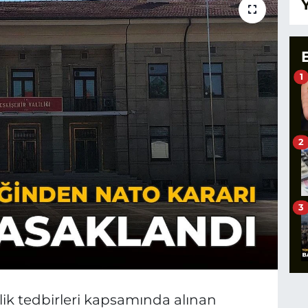
1
2
3
lik tedbirleri kapsamında alınan