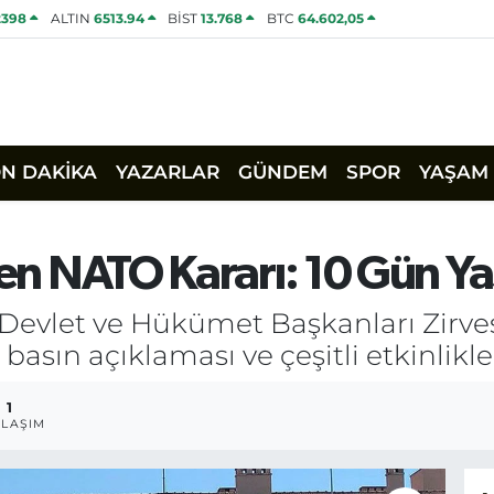
2398
ALTIN
6513.94
BİST
13.768
BTC
64.602,05
ON DAKİKA
YAZARLAR
GÜNDEM
SPOR
YAŞAM
den NATO Kararı: 10 Gün Y
O Devlet ve Hükümet Başkanları Zirve
 basın açıklaması ve çeşitli etkinlikle
1
LAŞIM