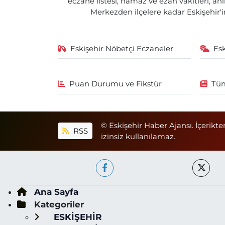
eczane listesi, namaz ve ezan vakitleri, an
Merkezden ilçelere kadar Eskişehir'in
Eskişehir Nöbetçi Eczaneler
Es
Puan Durumu ve Fikstür
Tüm
© Eskişehir Haber Ajansı. İçerikte
RSS
izinsiz kullanılamaz.
Ana Sayfa
Kategoriler
ESKİŞEHİR