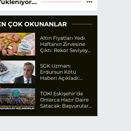
Yükleniyor...
EN ÇOK OKUNANLAR
Altın Fiyatları Yedi
Haftanın Zirvesine
Çıktı: Rekor Seviyeye
Yaklaşıyor
SGK Uzmanı
Erdursun Kötü
Haberi Açıkladı:
Emekli Maaş Zammı
İçin Net Rakam
TOKİ Eskişehir’de
Onlarca Hazır Daire
Satacak: Başvurular
Hızlandırıldı