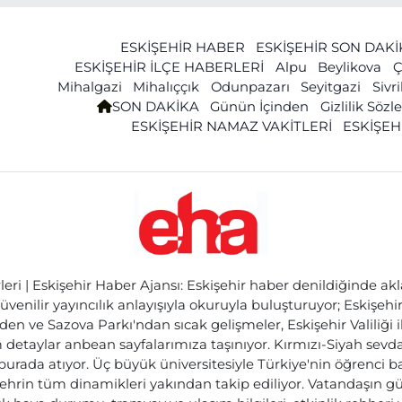
ESKİŞEHİR HABER
ESKİŞEHİR SON DAK
ESKİŞEHİR İLÇE HABERLERİ
Alpu
Beylikova
Ç
Mihalgazi
Mihalıççık
Odunpazarı
Seyitgazi
Sivr
SON DAKİKA
Günün İçinden
Gizlilik Söz
ESKİŞEHİR NAMAZ VAKİTLERİ
ESKİŞEH
ri | Eskişehir Haber Ajansı: Eskişehir haber denildiğinde akl
üvenilir yayıncılık anlayışıyla okuruyla buluşturuyor; Eskişeh
den ve Sazova Parkı'ndan sıcak gelişmeler, Eskişehir Valiliği 
etaylar anbean sayfalarımıza taşınıyor. Kırmızı-Siyah sevdam
 burada atıyor. Üç büyük üniversitesiyle Türkiye'nin öğrenci 
ehrin tüm dinamikleri yakından takip ediliyor. Vatandaşın gü