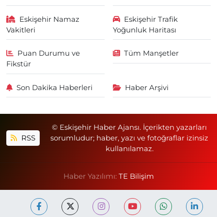
Eskişehir Namaz
Eskişehir Trafik
Vakitleri
Yoğunluk Haritası
Puan Durumu ve
Tüm Manşetler
Fikstür
Son Dakika Haberleri
Haber Arşivi
© Eskişehir Haber Ajansı. İçerikten yazarları
RSS
sorumludur; haber, yazı ve fotoğraflar izinsiz
kullanılamaz.
Haber Yazılımı:
TE Bilişim