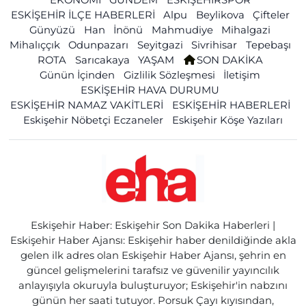
ESKİŞEHİR İLÇE HABERLERİ
Alpu
Beylikova
Çifteler
Günyüzü
Han
İnönü
Mahmudiye
Mihalgazi
Mihalıççık
Odunpazarı
Seyitgazi
Sivrihisar
Tepebaşı
ROTA
Sarıcakaya
YAŞAM
SON DAKİKA
Günün İçinden
Gizlilik Sözleşmesi
İletişim
ESKİŞEHİR HAVA DURUMU
ESKİŞEHİR NAMAZ VAKİTLERİ
ESKİŞEHİR HABERLERİ
Eskişehir Nöbetçi Eczaneler
Eskişehir Köşe Yazıları
Eskişehir Haber: Eskişehir Son Dakika Haberleri |
Eskişehir Haber Ajansı: Eskişehir haber denildiğinde akla
gelen ilk adres olan Eskişehir Haber Ajansı, şehrin en
güncel gelişmelerini tarafsız ve güvenilir yayıncılık
anlayışıyla okuruyla buluşturuyor; Eskişehir'in nabzını
günün her saati tutuyor. Porsuk Çayı kıyısından,