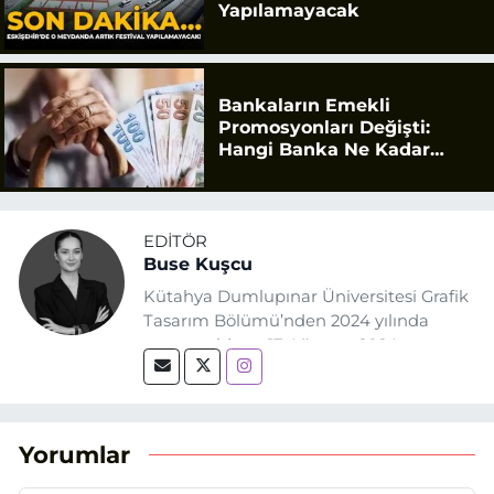
Yapılamayacak
Bankaların Emekli
Promosyonları Değişti:
Hangi Banka Ne Kadar
Ödüyor?
EDITÖR
Buse Kuşcu
Kütahya Dumlupınar Üniversitesi Grafik
Tasarım Bölümü’nden 2024 yılında
mezun oldum. 17 Ağustos 2024
tarihinde, Grafik Tasarım alanında staj
yaptığım Eskişehir Haber Ajansı’nda
(EHA) gazetecilik mesleğinin temel
unsurlarından biri olan merak
Yorumlar
duygusunun etkisiyle basın sektörüne
adım attım.