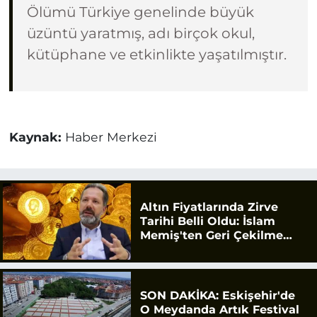
Ölümü Türkiye genelinde büyük
üzüntü yaratmış, adı birçok okul,
kütüphane ve etkinlikte yaşatılmıştır.
Kaynak:
Haber Merkezi
Altın Fiyatlarında Zirve
Tarihi Belli Oldu: İslam
Memiş'ten Geri Çekilme
Uyarısı
SON DAKİKA: Eskişehir'de
O Meydanda Artık Festival