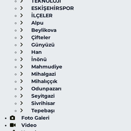
TEKNOLOJİ
ESKİŞEHİRSPOR
İLÇELER
Alpu
Beylikova
Çifteler
Günyüzü
Han
İnönü
Mahmudiye
Mihalgazi
Mihalıççık
Odunpazarı
Seyitgazi
Sivrihisar
Tepebaşı
Foto Galeri
Video