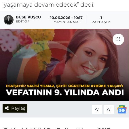
yaşamaya devam edecek” dedi.
BUSE KUŞCU
10.06.2026 - 10:17
1
EDITÖR
YAYINLANMA
PAYLAŞIM
Paylaş
-
+
A
A