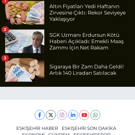
1
Altın Fiyatları Yedi Haftanın
Zirvesine Çıktı: Rekor Seviyeye
Yaklaşıyor
2
SGK Uzmanı Erdursun Kötü
Haberi Açıkladı: Emekli Maaş
Zammı İçin Net Rakam
3
Sigaraya Bir Zam Daha Geldi!
Artık 140 Liradan Satılacak
ESKİŞEHİR HABER
ESKİŞEHİR SON DAKİKA
EKONOMİ
GÜNDEM
ESKİŞEHİRSPOR