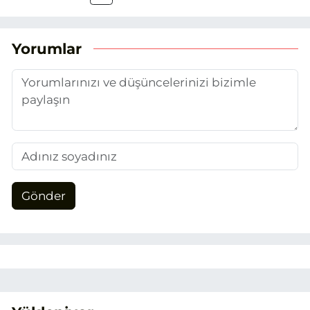
attım. Gazeteciliğin temel değerlerine
sadık kalarak ve etik ilkeleri
benimseyerek, Eskişehir gündemini en
Yorumlar
doğru ve sıcak şekilde takipçilerimize
aktarmayı hedefliyorum.
Gönder