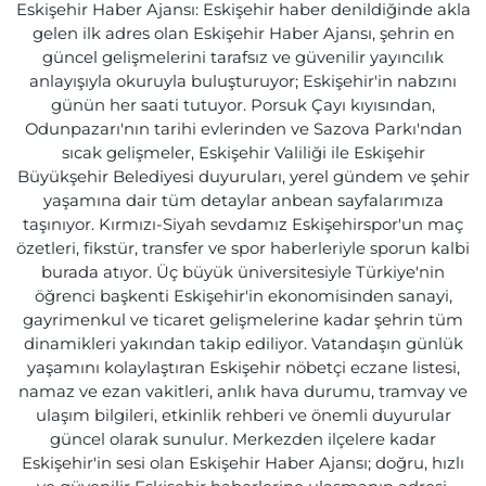
Eskişehir Haber Ajansı: Eskişehir haber denildiğinde akla
gelen ilk adres olan Eskişehir Haber Ajansı, şehrin en
güncel gelişmelerini tarafsız ve güvenilir yayıncılık
anlayışıyla okuruyla buluşturuyor; Eskişehir'in nabzını
günün her saati tutuyor. Porsuk Çayı kıyısından,
Odunpazarı'nın tarihi evlerinden ve Sazova Parkı'ndan
sıcak gelişmeler, Eskişehir Valiliği ile Eskişehir
Büyükşehir Belediyesi duyuruları, yerel gündem ve şehir
yaşamına dair tüm detaylar anbean sayfalarımıza
taşınıyor. Kırmızı-Siyah sevdamız Eskişehirspor'un maç
özetleri, fikstür, transfer ve spor haberleriyle sporun kalbi
burada atıyor. Üç büyük üniversitesiyle Türkiye'nin
öğrenci başkenti Eskişehir'in ekonomisinden sanayi,
gayrimenkul ve ticaret gelişmelerine kadar şehrin tüm
dinamikleri yakından takip ediliyor. Vatandaşın günlük
yaşamını kolaylaştıran Eskişehir nöbetçi eczane listesi,
namaz ve ezan vakitleri, anlık hava durumu, tramvay ve
ulaşım bilgileri, etkinlik rehberi ve önemli duyurular
güncel olarak sunulur. Merkezden ilçelere kadar
Eskişehir'in sesi olan Eskişehir Haber Ajansı; doğru, hızlı