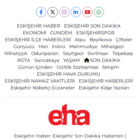
ESKİŞEHİR HABER
ESKİŞEHİR SON DAKİKA
EKONOMİ
GÜNDEM
ESKİŞEHİRSPOR
ESKİŞEHİR İLÇE HABERLERİ
Alpu
Beylikova
Çifteler
Günyüzü
Han
İnönü
Mahmudiye
Mihalgazi
Mihalıççık
Odunpazarı
Seyitgazi
Sivrihisar
Tepebaşı
ROTA
Sarıcakaya
YAŞAM
SON DAKİKA
Günün İçinden
Gizlilik Sözleşmesi
İletişim
ESKİŞEHİR HAVA DURUMU
ESKİŞEHİR NAMAZ VAKİTLERİ
ESKİŞEHİR HABERLERİ
Eskişehir Nöbetçi Eczaneler
Eskişehir Köşe Yazıları
Eskişehir Haber: Eskişehir Son Dakika Haberleri |