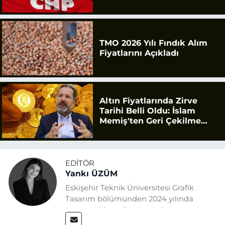
TMO 2026 Yılı Fındık Alım
Fiyatlarını Açıkladı
Altın Fiyatlarında Zirve
Tarihi Belli Oldu: İslam
Memiş'ten Geri Çekilme
Uyarısı
EDITÖR
Yankı ÜZÜM
Eskişehir Teknik Üniversitesi Grafik
Tasarım bölümünden 2024 yılında
mezun oldum. Basın sektörüne Mayıs
2025’te Eskişehir Haber Ajansı ile adım