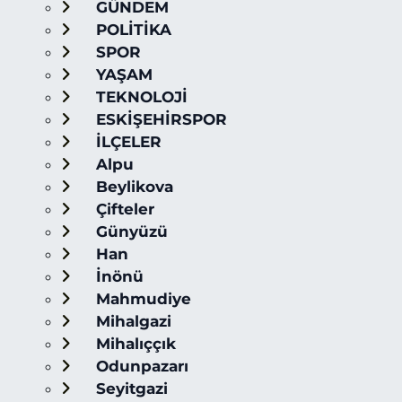
GÜNDEM
POLİTİKA
SPOR
YAŞAM
TEKNOLOJİ
ESKİŞEHİRSPOR
İLÇELER
Alpu
Beylikova
Çifteler
Günyüzü
Han
İnönü
Mahmudiye
Mihalgazi
Mihalıççık
Odunpazarı
Seyitgazi