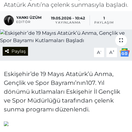
Atatürk Anıtı’na çelenk sunmasıyla başladı.
YANKI ÜZÜM
19.05.2026 - 10:42
1
EDITÖR
YAYINLANMA
PAYLAŞIM
Paylaş
-
+
A
A
Eskişehir’de 19 Mayıs Atatürk’ü Anma,
Gençlik ve Spor Bayramı’nın107. Yıl
dönümü kutlamaları Eskişehir İl Gençlik
ve Spor Müdürlüğü tarafından çelenk
sunma programı düzenlendi.