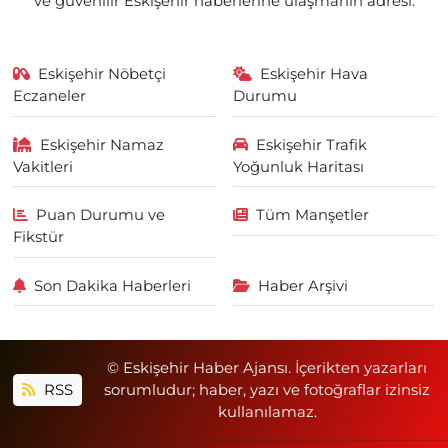
ve güvenilir Eskişehir haberlerine ulaşmanın adresi.
Eskişehir Nöbetçi
Eskişehir Hava
Eczaneler
Durumu
Eskişehir Namaz
Eskişehir Trafik
Vakitleri
Yoğunluk Haritası
Puan Durumu ve
Tüm Manşetler
Fikstür
Son Dakika Haberleri
Haber Arşivi
© Eskişehir Haber Ajansı. İçerikten yazarları
RSS
sorumludur; haber, yazı ve fotoğraflar izinsiz
kullanılamaz.