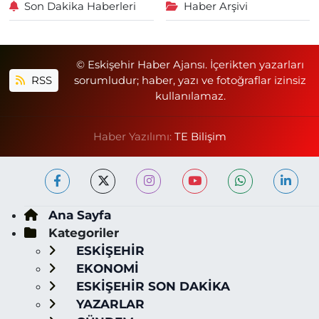
Son Dakika Haberleri
Haber Arşivi
© Eskişehir Haber Ajansı. İçerikten yazarları
RSS
sorumludur; haber, yazı ve fotoğraflar izinsiz
kullanılamaz.
Haber Yazılımı:
TE Bilişim
Ana Sayfa
Kategoriler
ESKİŞEHİR
EKONOMİ
ESKİŞEHİR SON DAKİKA
YAZARLAR