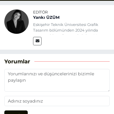
EDITÖR
Yankı ÜZÜM
Eskişehir Teknik Üniversitesi Grafik
Tasarım bölümünden 2024 yılında
mezun oldum. Basın sektörüne Mayıs
2025’te Eskişehir Haber Ajansı ile adım
attım. Gazeteciliğin temel değerlerine
sadık kalarak ve etik ilkeleri
benimseyerek, Eskişehir gündemini en
Yorumlar
doğru ve sıcak şekilde takipçilerimize
aktarmayı hedefliyorum.