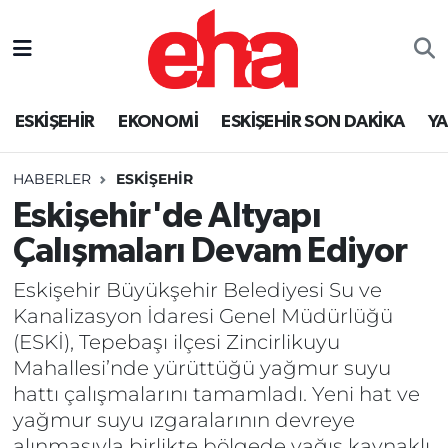
ESKİŞEHİR
EKONOMİ
ESKİŞEHİR SON DAKİKA
Y
HABERLER
ESKİŞEHİR
Eskişehir'de Altyapı
Çalışmaları Devam Ediyor
Eskişehir Büyükşehir Belediyesi Su ve
Kanalizasyon İdaresi Genel Müdürlüğü
(ESKİ), Tepebaşı ilçesi Zincirlikuyu
Mahallesi’nde yürüttüğü yağmur suyu
hattı çalışmalarını tamamladı. Yeni hat ve
yağmur suyu ızgaralarının devreye
alınmasıyla birlikte bölgede yağış kaynaklı