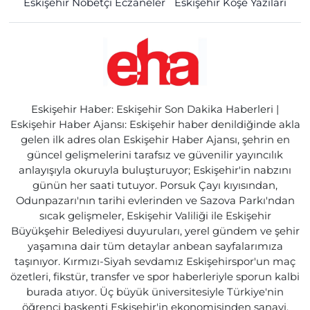
Eskişehir Nöbetçi Eczaneler
Eskişehir Köşe Yazıları
Eskişehir Haber: Eskişehir Son Dakika Haberleri |
Eskişehir Haber Ajansı: Eskişehir haber denildiğinde akla
gelen ilk adres olan Eskişehir Haber Ajansı, şehrin en
güncel gelişmelerini tarafsız ve güvenilir yayıncılık
anlayışıyla okuruyla buluşturuyor; Eskişehir'in nabzını
günün her saati tutuyor. Porsuk Çayı kıyısından,
Odunpazarı'nın tarihi evlerinden ve Sazova Parkı'ndan
sıcak gelişmeler, Eskişehir Valiliği ile Eskişehir
Büyükşehir Belediyesi duyuruları, yerel gündem ve şehir
yaşamına dair tüm detaylar anbean sayfalarımıza
taşınıyor. Kırmızı-Siyah sevdamız Eskişehirspor'un maç
özetleri, fikstür, transfer ve spor haberleriyle sporun kalbi
burada atıyor. Üç büyük üniversitesiyle Türkiye'nin
öğrenci başkenti Eskişehir'in ekonomisinden sanayi,