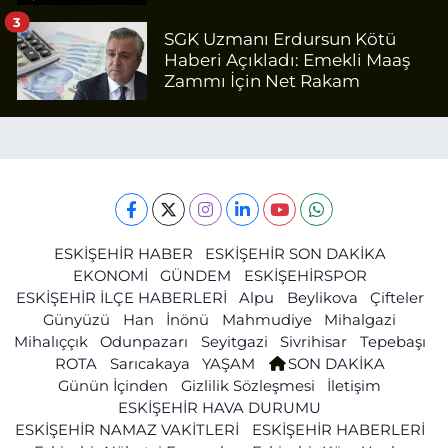
3
SGK Uzmanı Erdursun Kötü
Haberi Açıkladı: Emekli Maaş
Zammı İçin Net Rakam
ESKİŞEHİR HABER
ESKİŞEHİR SON DAKİKA
EKONOMİ
GÜNDEM
ESKİŞEHİRSPOR
ESKİŞEHİR İLÇE HABERLERİ
Alpu
Beylikova
Çifteler
Günyüzü
Han
İnönü
Mahmudiye
Mihalgazi
Mihalıççık
Odunpazarı
Seyitgazi
Sivrihisar
Tepebaşı
ROTA
Sarıcakaya
YAŞAM
SON DAKİKA
Günün İçinden
Gizlilik Sözleşmesi
İletişim
ESKİŞEHİR HAVA DURUMU
ESKİŞEHİR NAMAZ VAKİTLERİ
ESKİŞEHİR HABERLERİ