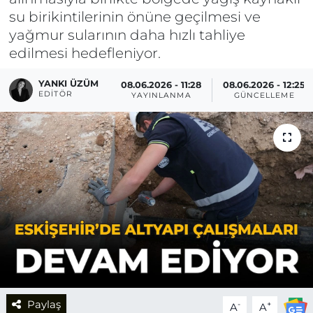
su birikintilerinin önüne geçilmesi ve
yağmur sularının daha hızlı tahliye
edilmesi hedefleniyor.
YANKI ÜZÜM
08.06.2026 - 11:28
08.06.2026 - 12:25
EDITÖR
YAYINLANMA
GÜNCELLEME
Paylaş
-
+
A
A