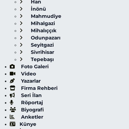
Han
İnönü
Mahmudiye
Mihalgazi
Mihalıççık
Odunpazarı
Seyitgazi
Sivrihisar
Tepebaşı
Foto Galeri
Video
Yazarlar
Firma Rehberi
Seri İlan
Röportaj
Biyografi
Anketler
Künye