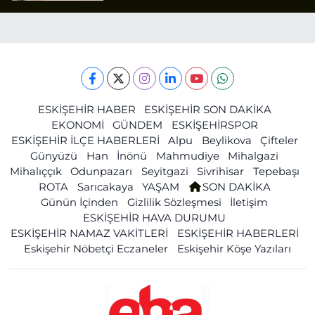
ESKİŞEHİR HABER
ESKİŞEHİR SON DAKİKA
EKONOMİ
GÜNDEM
ESKİŞEHİRSPOR
ESKİŞEHİR İLÇE HABERLERİ
Alpu
Beylikova
Çifteler
Günyüzü
Han
İnönü
Mahmudiye
Mihalgazi
Mihalıççık
Odunpazarı
Seyitgazi
Sivrihisar
Tepebaşı
ROTA
Sarıcakaya
YAŞAM
SON DAKİKA
Günün İçinden
Gizlilik Sözleşmesi
İletişim
ESKİŞEHİR HAVA DURUMU
ESKİŞEHİR NAMAZ VAKİTLERİ
ESKİŞEHİR HABERLERİ
Eskişehir Nöbetçi Eczaneler
Eskişehir Köşe Yazıları