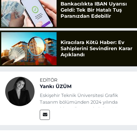
Bankacılıkta IBAN Uyarısı
Geldi: Tek Bir Hatalı Tuş
Paranızdan Edebilir
Kiracılara Kötü Haber: Ev
Sahiplerini Sevindiren Karar
Açıklandı
EDITÖR
Yankı ÜZÜM
Eskişehir Teknik Üniversitesi Grafik
Tasarım bölümünden 2024 yılında
mezun oldum. Basın sektörüne Mayıs
2025’te Eskişehir Haber Ajansı ile adım
attım. Gazeteciliğin temel değerlerine
sadık kalarak ve etik ilkeleri
benimseyerek, Eskişehir gündemini en