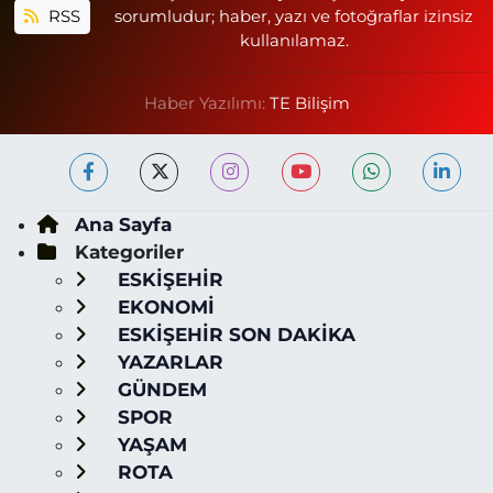
RSS
sorumludur; haber, yazı ve fotoğraflar izinsiz
kullanılamaz.
Haber Yazılımı:
TE Bilişim
Ana Sayfa
Kategoriler
ESKİŞEHİR
EKONOMİ
ESKİŞEHİR SON DAKİKA
YAZARLAR
GÜNDEM
SPOR
YAŞAM
ROTA