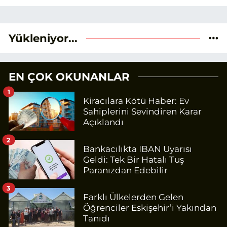
doğru ve sıcak şekilde takipçilerimize
aktarmayı hedefliyorum.
Yükleniyor...
EN ÇOK OKUNANLAR
1
Kiracılara Kötü Haber: Ev
Sahiplerini Sevindiren Karar
Açıklandı
2
Bankacılıkta IBAN Uyarısı
Geldi: Tek Bir Hatalı Tuş
Paranızdan Edebilir
3
Farklı Ülkelerden Gelen
Öğrenciler Eskişehir’i Yakından
Tanıdı