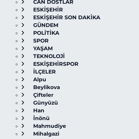
CAN DOSTLAR
ESKİŞEHİR
ESKİŞEHİR SON DAKİKA
GÜNDEM
POLİTİKA
SPOR
YAŞAM
TEKNOLOJİ
ESKİŞEHİRSPOR
İLÇELER
Alpu
Beylikova
Çifteler
Günyüzü
Han
İnönü
Mahmudiye
Mihalgazi