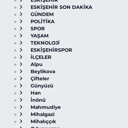
ESKİŞEHİR
ESKİŞEHİR SON DAKİKA
GÜNDEM
POLİTİKA
SPOR
YAŞAM
TEKNOLOJİ
ESKİŞEHİRSPOR
İLÇELER
Alpu
Beylikova
Çifteler
Günyüzü
Han
İnönü
Mahmudiye
Mihalgazi
Mihalıççık