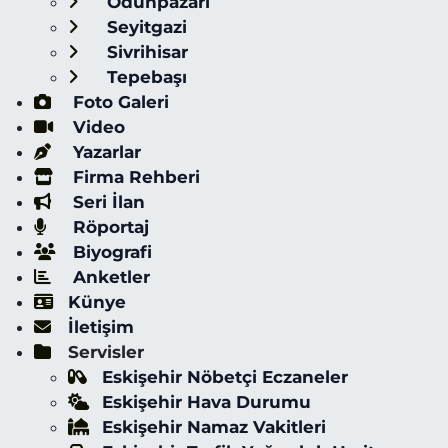
Odunpazarı
Seyitgazi
Sivrihisar
Tepebaşı
Foto Galeri
Video
Yazarlar
Firma Rehberi
Seri İlan
Röportaj
Biyografi
Anketler
Künye
İletişim
Servisler
Eskişehir Nöbetçi Eczaneler
Eskişehir Hava Durumu
Eskişehir Namaz Vakitleri