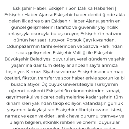
Eskişehir Haber: Eskişehir Son Dakika Haberleri |
Eskişehir Haber Ajansı: Eskişehir haber denildiğinde akla
gelen ilk adres olan Eskişehir Haber Ajansı, şehrin en
güncel gelişmelerini tarafsız ve güvenilir yayıncılık
anlayışıyla okuruyla buluşturuyor; Eskişehir'in nabzını
günün her saati tutuyor. Porsuk Çayı kıyısından,
Odunpazarı'nın tarihi evlerinden ve Sazova Parkı'ndan
sıcak gelişmeler, Eskişehir Valiliği ile Eskişehir
Büyükşehir Belediyesi duyuruları, yerel gündem ve şehir
yaşamına dair tüm detaylar anbean sayfalarımıza
taşınıyor. Kırmızı-Siyah sevdamız Eskişehirspor'un maç
özetleri, fikstür, transfer ve spor haberleriyle sporun kalbi
burada atıyor. Üç büyük üniversitesiyle Türkiye'nin
öğrenci başkenti Eskişehir'in ekonomisinden sanayi,
gayrimenkul ve ticaret gelişmelerine kadar şehrin tüm
dinamikleri yakından takip ediliyor. Vatandaşın günlük
yaşamını kolaylaştıran Eskişehir nöbetçi eczane listesi,
namaz ve ezan vakitleri, anlık hava durumu, tramvay ve
ulaşım bilgileri, etkinlik rehberi ve önemli duyurular
güncel olarak sunulur. Merkezden ilçelere kadar