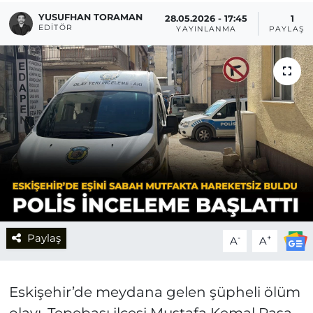
YUSUFHAN TORAMAN
28.05.2026 - 17:45
1
EDITÖR
YAYINLANMA
PAYLAŞI
Paylaş
-
+
A
A
Eskişehir’de meydana gelen şüpheli ölüm
olayı, Tepebaşı ilçesi Mustafa Kemal Paşa