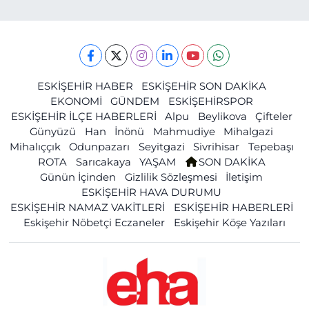
ESKİŞEHİR HABER
ESKİŞEHİR SON DAKİKA
EKONOMİ
GÜNDEM
ESKİŞEHİRSPOR
ESKİŞEHİR İLÇE HABERLERİ
Alpu
Beylikova
Çifteler
Günyüzü
Han
İnönü
Mahmudiye
Mihalgazi
Mihalıççık
Odunpazarı
Seyitgazi
Sivrihisar
Tepebaşı
ROTA
Sarıcakaya
YAŞAM
SON DAKİKA
Günün İçinden
Gizlilik Sözleşmesi
İletişim
ESKİŞEHİR HAVA DURUMU
ESKİŞEHİR NAMAZ VAKİTLERİ
ESKİŞEHİR HABERLERİ
Eskişehir Nöbetçi Eczaneler
Eskişehir Köşe Yazıları