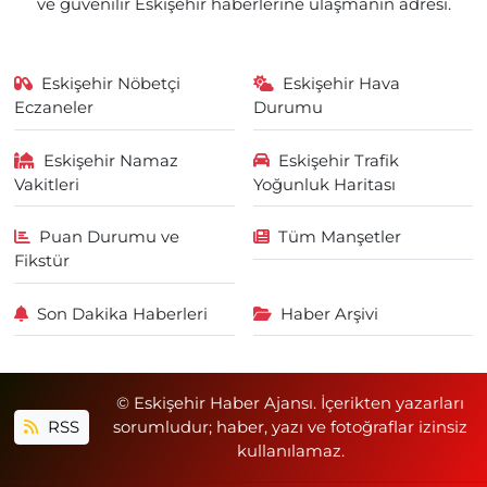
ve güvenilir Eskişehir haberlerine ulaşmanın adresi.
Eskişehir Nöbetçi
Eskişehir Hava
Eczaneler
Durumu
Eskişehir Namaz
Eskişehir Trafik
Vakitleri
Yoğunluk Haritası
Puan Durumu ve
Tüm Manşetler
Fikstür
Son Dakika Haberleri
Haber Arşivi
© Eskişehir Haber Ajansı. İçerikten yazarları
RSS
sorumludur; haber, yazı ve fotoğraflar izinsiz
kullanılamaz.