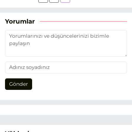
yaptığım Eskişehir Haber Ajansı’nda
(EHA) gazetecilik mesleğinin temel
unsurlarından biri olan merak
Yorumlar
duygusunun etkisiyle basın sektörüne
adım attım.
Gönder