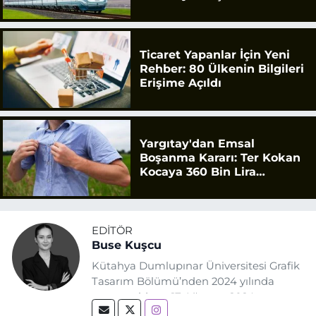
Ticaret Yapanlar İçin Yeni
Rehber: 80 Ülkenin Bilgileri
Erişime Açıldı
Yargıtay'dan Emsal
Boşanma Kararı: Ter Kokan
Kocaya 360 Bin Lira
Tazminat
EDITÖR
Buse Kuşcu
Kütahya Dumlupınar Üniversitesi Grafik
Tasarım Bölümü’nden 2024 yılında
mezun oldum. 17 Ağustos 2024
tarihinde, Grafik Tasarım alanında staj