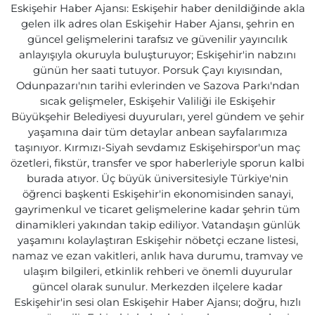
Eskişehir Haber Ajansı: Eskişehir haber denildiğinde akla
gelen ilk adres olan Eskişehir Haber Ajansı, şehrin en
güncel gelişmelerini tarafsız ve güvenilir yayıncılık
anlayışıyla okuruyla buluşturuyor; Eskişehir'in nabzını
günün her saati tutuyor. Porsuk Çayı kıyısından,
Odunpazarı'nın tarihi evlerinden ve Sazova Parkı'ndan
sıcak gelişmeler, Eskişehir Valiliği ile Eskişehir
Büyükşehir Belediyesi duyuruları, yerel gündem ve şehir
yaşamına dair tüm detaylar anbean sayfalarımıza
taşınıyor. Kırmızı-Siyah sevdamız Eskişehirspor'un maç
özetleri, fikstür, transfer ve spor haberleriyle sporun kalbi
burada atıyor. Üç büyük üniversitesiyle Türkiye'nin
öğrenci başkenti Eskişehir'in ekonomisinden sanayi,
gayrimenkul ve ticaret gelişmelerine kadar şehrin tüm
dinamikleri yakından takip ediliyor. Vatandaşın günlük
yaşamını kolaylaştıran Eskişehir nöbetçi eczane listesi,
namaz ve ezan vakitleri, anlık hava durumu, tramvay ve
ulaşım bilgileri, etkinlik rehberi ve önemli duyurular
güncel olarak sunulur. Merkezden ilçelere kadar
Eskişehir'in sesi olan Eskişehir Haber Ajansı; doğru, hızlı