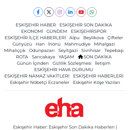
ESKİŞEHİR HABER
ESKİŞEHİR SON DAKİKA
EKONOMİ
GÜNDEM
ESKİŞEHİRSPOR
ESKİŞEHİR İLÇE HABERLERİ
Alpu
Beylikova
Çifteler
Günyüzü
Han
İnönü
Mahmudiye
Mihalgazi
Mihalıççık
Odunpazarı
Seyitgazi
Sivrihisar
Tepebaşı
ROTA
Sarıcakaya
YAŞAM
SON DAKİKA
Günün İçinden
Gizlilik Sözleşmesi
İletişim
ESKİŞEHİR HAVA DURUMU
ESKİŞEHİR NAMAZ VAKİTLERİ
ESKİŞEHİR HABERLERİ
Eskişehir Nöbetçi Eczaneler
Eskişehir Köşe Yazıları
Eskişehir Haber: Eskişehir Son Dakika Haberleri |