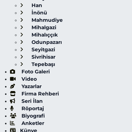
Han
İnönü
Mahmudiye
Mihalgazi
Mihalıççık
Odunpazarı
Seyitgazi
Sivrihisar
Tepebaşı
Foto Galeri
Video
Yazarlar
Firma Rehberi
Seri İlan
Röportaj
Biyografi
Anketler
Künye