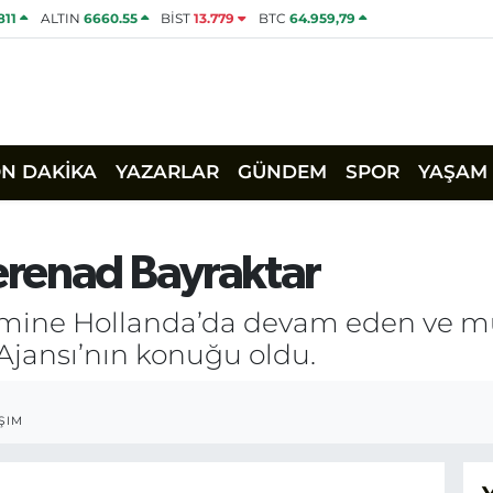
811
ALTIN
6660.55
BİST
13.779
BTC
64.959,79
ON DAKİKA
YAZARLAR
GÜNDEM
SPOR
YAŞAM
renad Bayraktar
timine Hollanda’da devam eden ve m
Ajansı’nın konuğu oldu.
ŞIM