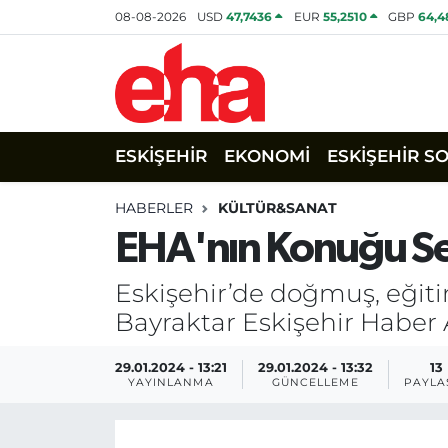
08-08-2026
USD
47,7436
EUR
55,2510
GBP
64,4
ESKİŞEHİR
EKONOMİ
ESKİŞEHİR S
HABERLER
KÜLTÜR&SANAT
EHA'nın Konuğu Se
Eskişehir’de doğmuş, eği
Bayraktar Eskişehir Haber 
29.01.2024 - 13:21
29.01.2024 - 13:32
13
YAYINLANMA
GÜNCELLEME
PAYLA