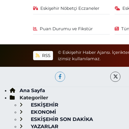
Eskişehir Nöbetçi Eczaneler
Es
Puan Durumu ve Fikstür
Tüm
© Eskişehir Haber Ajansı. İçerikte
RSS
izinsiz kullanılamaz.
Ana Sayfa
Kategoriler
ESKİŞEHİR
EKONOMİ
ESKİŞEHİR SON DAKİKA
YAZARLAR