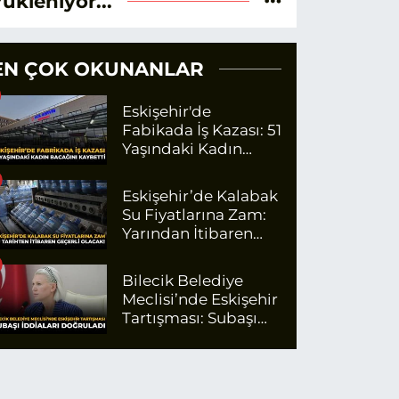
Yükleniyor...
EN ÇOK OKUNANLAR
Eskişehir'de
Fabikada İş Kazası: 51
Yaşındaki Kadın
Bacağını Kaybetti
Eskişehir’de Kalabak
Su Fiyatlarına Zam:
Yarından İtibaren
Geçerli Olacak
Bilecik Belediye
Meclisi’nde Eskişehir
Tartışması: Subaşı
İddiaları Doğruladı