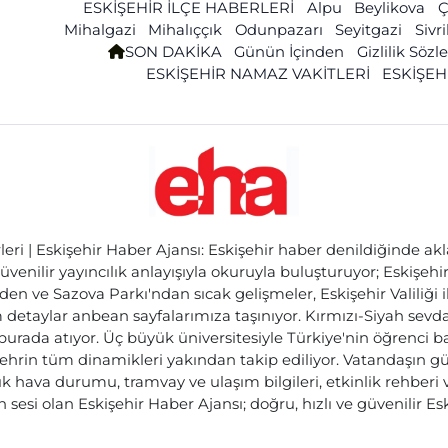
ESKİŞEHİR İLÇE HABERLERİ
Alpu
Beylikova
Ç
Mihalgazi
Mihalıççık
Odunpazarı
Seyitgazi
Sivr
SON DAKİKA
Günün İçinden
Gizlilik Söz
ESKİŞEHİR NAMAZ VAKİTLERİ
ESKİŞEH
ri | Eskişehir Haber Ajansı: Eskişehir haber denildiğinde akl
üvenilir yayıncılık anlayışıyla okuruyla buluşturuyor; Eskişeh
den ve Sazova Parkı'ndan sıcak gelişmeler, Eskişehir Valiliği 
etaylar anbean sayfalarımıza taşınıyor. Kırmızı-Siyah sevdam
 burada atıyor. Üç büyük üniversitesiyle Türkiye'nin öğrenci 
ehrin tüm dinamikleri yakından takip ediliyor. Vatandaşın gü
lık hava durumu, tramvay ve ulaşım bilgileri, etkinlik rehber
 sesi olan Eskişehir Haber Ajansı; doğru, hızlı ve güvenilir E