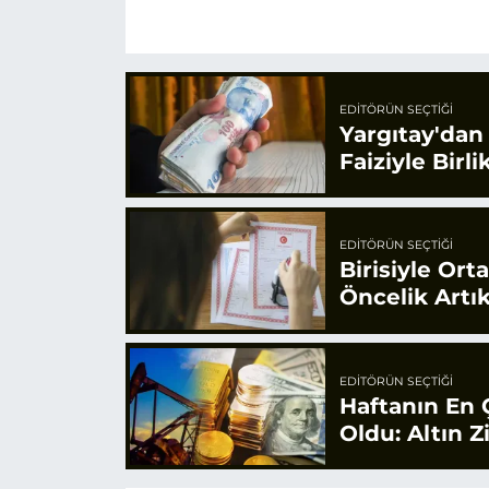
EDITÖRÜN SEÇTIĞI
Yargıtay'dan
Faiziyle Bir
EDITÖRÜN SEÇTIĞI
Birisiyle Or
Öncelik Artık
EDITÖRÜN SEÇTIĞI
Haftanın En 
Oldu: Altın Z