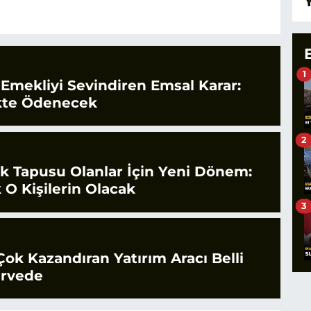
1
 Emekliyi Sevindiren Emsal Karar:
likte Ödenecek
2
tak Tapusu Olanlar İçin Yeni Dönem:
 O Kişilerin Olacak
3
Çok Kazandıran Yatırım Aracı Belli
irvede