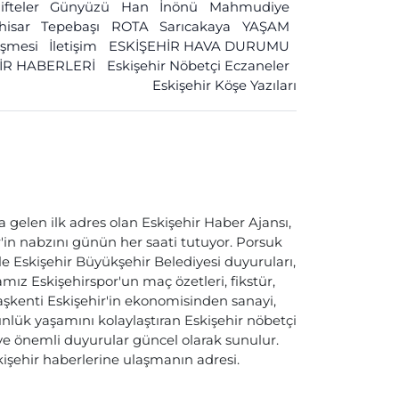
ifteler
Günyüzü
Han
İnönü
Mahmudiye
ihisar
Tepebaşı
ROTA
Sarıcakaya
YAŞAM
leşmesi
İletişim
ESKİŞEHİR HAVA DURUMU
İR HABERLERİ
Eskişehir Nöbetçi Eczaneler
Eskişehir Köşe Yazıları
a gelen ilk adres olan Eskişehir Haber Ajansı,
ir'in nabzını günün her saati tutuyor. Porsuk
ile Eskişehir Büyükşehir Belediyesi duyuruları,
ız Eskişehirspor'un maç özetleri, fikstür,
başkenti Eskişehir'in ekonomisinden sanayi,
nlük yaşamını kolaylaştıran Eskişehir nöbetçi
i ve önemli duyurular güncel olarak sunulur.
skişehir haberlerine ulaşmanın adresi.