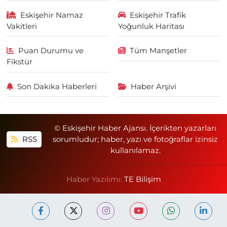
Eskişehir Namaz
Eskişehir Trafik
Vakitleri
Yoğunluk Haritası
Puan Durumu ve
Tüm Manşetler
Fikstür
Son Dakika Haberleri
Haber Arşivi
© Eskişehir Haber Ajansı. İçerikten yazarları
RSS
sorumludur; haber, yazı ve fotoğraflar izinsiz
kullanılamaz.
Haber Yazılımı:
TE Bilişim