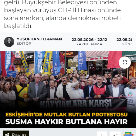
geldi. Büyükşehir Belediyesi önünden
başlayan yürüyüş CHP İl Binası önünde
sona ererken, alanda demokrasi nöbeti
başlatıldı.
YUSUFHAN TORAMAN
22.05.2026 - 22:12
22.05.202
EDITÖR
YAYINLANMA
GÜNCE
Paylaş
-
+