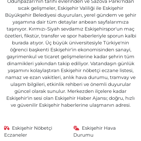
Odunpazarı'nın tarihi evlerinden ve Sazova Parkı'ndan
sıcak gelişmeler, Eskişehir Valiliği ile Eskişehir
Büyükşehir Belediyesi duyuruları, yerel gündem ve şehir
yaşamına dair tüm detaylar anbean sayfalarımıza
taşınıyor. Kırmızı-Siyah sevdamız Eskişehirspor'un maç
özetleri, fikstür, transfer ve spor haberleriyle sporun kalbi
burada atıyor. Üç büyük üniversitesiyle Türkiye'nin
öğrenci başkenti Eskişehir'in ekonomisinden sanayi,
gayrimenkul ve ticaret gelişmelerine kadar şehrin tüm
dinamikleri yakından takip ediliyor. Vatandaşın günlük
yaşamını kolaylaştıran Eskişehir nöbetçi eczane listesi,
namaz ve ezan vakitleri, anlık hava durumu, tramvay ve
ulaşım bilgileri, etkinlik rehberi ve önemli duyurular
güncel olarak sunulur. Merkezden ilçelere kadar
Eskişehir'in sesi olan Eskişehir Haber Ajansı; doğru, hızlı
ve güvenilir Eskişehir haberlerine ulaşmanın adresi.
Eskişehir Nöbetçi
Eskişehir Hava
Eczaneler
Durumu