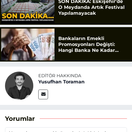
SON DAKİKA: Eskişehir'de
O Meydanda Artık Festival
Yapılamayacak
Bankaların Emekli
Promosyonları Değişti:
Hangi Banka Ne Kadar
Ödüyor?
EDITÖR HAKKINDA
Yusufhan Toraman
Yorumlar