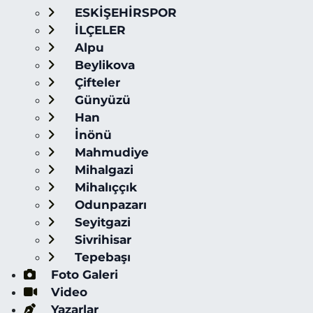
ESKİŞEHİRSPOR
İLÇELER
Alpu
Beylikova
Çifteler
Günyüzü
Han
İnönü
Mahmudiye
Mihalgazi
Mihalıççık
Odunpazarı
Seyitgazi
Sivrihisar
Tepebaşı
Foto Galeri
Video
Yazarlar