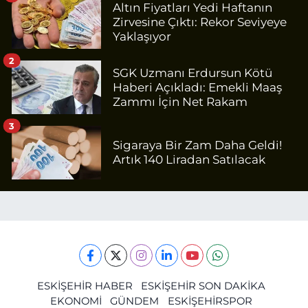
Altın Fiyatları Yedi Haftanın
Zirvesine Çıktı: Rekor Seviyeye
Yaklaşıyor
2
SGK Uzmanı Erdursun Kötü
Haberi Açıkladı: Emekli Maaş
Zammı İçin Net Rakam
3
Sigaraya Bir Zam Daha Geldi!
Artık 140 Liradan Satılacak
ESKİŞEHİR HABER
ESKİŞEHİR SON DAKİKA
EKONOMİ
GÜNDEM
ESKİŞEHİRSPOR