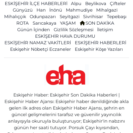
ESKİŞEHİR İLÇE HABERLERİ
Alpu
Beylikova
Çifteler
Günyüzü
Han
İnönü
Mahmudiye
Mihalgazi
Mihalıççık
Odunpazarı
Seyitgazi
Sivrihisar
Tepebaşı
ROTA
Sarıcakaya
YAŞAM
SON DAKİKA
Günün İçinden
Gizlilik Sözleşmesi
İletişim
ESKİŞEHİR HAVA DURUMU
ESKİŞEHİR NAMAZ VAKİTLERİ
ESKİŞEHİR HABERLERİ
Eskişehir Nöbetçi Eczaneler
Eskişehir Köşe Yazıları
Eskişehir Haber: Eskişehir Son Dakika Haberleri |
Eskişehir Haber Ajansı: Eskişehir haber denildiğinde akla
gelen ilk adres olan Eskişehir Haber Ajansı, şehrin en
güncel gelişmelerini tarafsız ve güvenilir yayıncılık
anlayışıyla okuruyla buluşturuyor; Eskişehir'in nabzını
günün her saati tutuyor. Porsuk Çayı kıyısından,