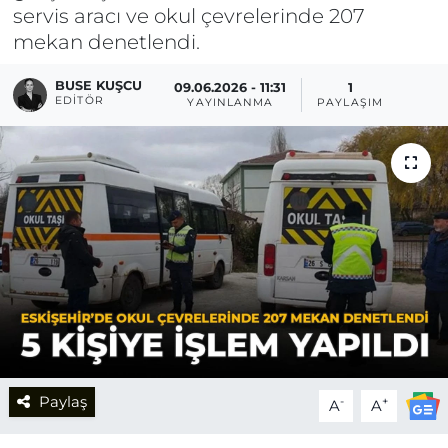
servis aracı ve okul çevrelerinde 207
mekan denetlendi.
BUSE KUŞCU
09.06.2026 - 11:31
1
EDITÖR
YAYINLANMA
PAYLAŞIM
Paylaş
-
+
A
A