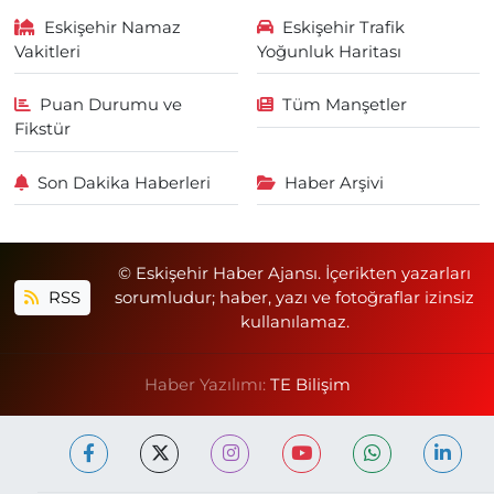
Eskişehir Namaz
Eskişehir Trafik
Vakitleri
Yoğunluk Haritası
Puan Durumu ve
Tüm Manşetler
Fikstür
Son Dakika Haberleri
Haber Arşivi
© Eskişehir Haber Ajansı. İçerikten yazarları
RSS
sorumludur; haber, yazı ve fotoğraflar izinsiz
kullanılamaz.
Haber Yazılımı:
TE Bilişim