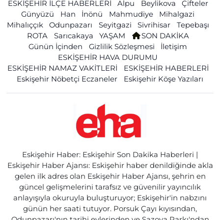
ESKİŞEHİR İLÇE HABERLERİ
Alpu
Beylikova
Çifteler
Günyüzü
Han
İnönü
Mahmudiye
Mihalgazi
Mihalıççık
Odunpazarı
Seyitgazi
Sivrihisar
Tepebaşı
ROTA
Sarıcakaya
YAŞAM
SON DAKİKA
Günün İçinden
Gizlilik Sözleşmesi
İletişim
ESKİŞEHİR HAVA DURUMU
ESKİŞEHİR NAMAZ VAKİTLERİ
ESKİŞEHİR HABERLERİ
Eskişehir Nöbetçi Eczaneler
Eskişehir Köşe Yazıları
Eskişehir Haber: Eskişehir Son Dakika Haberleri |
Eskişehir Haber Ajansı: Eskişehir haber denildiğinde akla
gelen ilk adres olan Eskişehir Haber Ajansı, şehrin en
güncel gelişmelerini tarafsız ve güvenilir yayıncılık
anlayışıyla okuruyla buluşturuyor; Eskişehir'in nabzını
günün her saati tutuyor. Porsuk Çayı kıyısından,
Odunpazarı'nın tarihi evlerinden ve Sazova Parkı'ndan