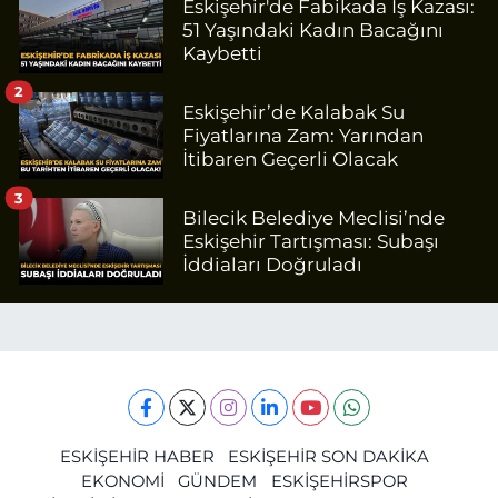
Eskişehir'de Fabikada İş Kazası:
51 Yaşındaki Kadın Bacağını
Kaybetti
2
Eskişehir’de Kalabak Su
Fiyatlarına Zam: Yarından
İtibaren Geçerli Olacak
3
Bilecik Belediye Meclisi’nde
Eskişehir Tartışması: Subaşı
İddiaları Doğruladı
ESKİŞEHİR HABER
ESKİŞEHİR SON DAKİKA
EKONOMİ
GÜNDEM
ESKİŞEHİRSPOR