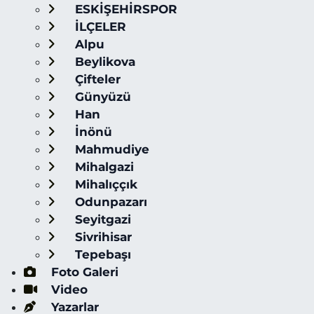
ESKİŞEHİRSPOR
İLÇELER
Alpu
Beylikova
Çifteler
Günyüzü
Han
İnönü
Mahmudiye
Mihalgazi
Mihalıççık
Odunpazarı
Seyitgazi
Sivrihisar
Tepebaşı
Foto Galeri
Video
Yazarlar