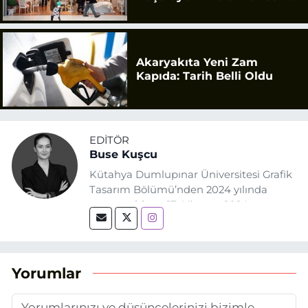
Geldi
Akaryakıta Yeni Zam
Kapıda: Tarih Belli Oldu
EDITÖR
Buse Kuşcu
Kütahya Dumlupınar Üniversitesi Grafik
Tasarım Bölümü’nden 2024 yılında
mezun oldum. 17 Ağustos 2024
tarihinde, Grafik Tasarım alanında staj
yaptığım Eskişehir Haber Ajansı’nda
(EHA) gazetecilik mesleğinin temel
unsurlarından biri olan merak
Yorumlar
duygusunun etkisiyle basın sektörüne
adım attım.