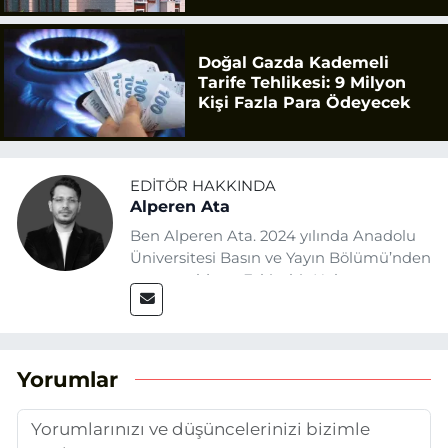
Doğal Gazda Kademeli
Tarife Tehlikesi: 9 Milyon
Kişi Fazla Para Ödeyecek
EDITÖR HAKKINDA
Alperen Ata
Ben Alperen Ata. 2024 yılında Anadolu
Üniversitesi Basın ve Yayın Bölümü’nden
mezun oldum. Eskişehir Haber
Ajansı’nda (EHA) muhabir ve editör
olarak görev yapıyorum. Haberlerimde
ağırlıklı olarak Eskişehir odaklı siyasi
konulara yer veriyorum.
Yorumlar