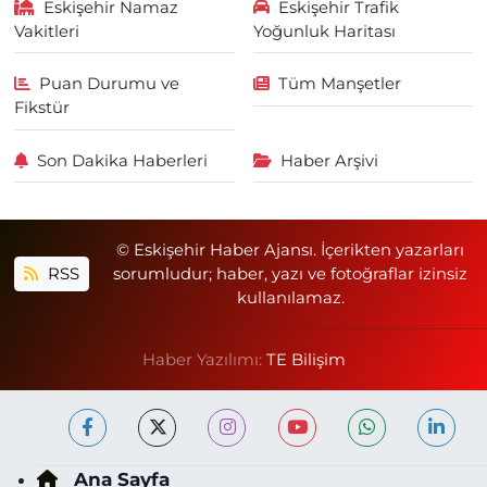
Eskişehir Namaz
Eskişehir Trafik
Vakitleri
Yoğunluk Haritası
Puan Durumu ve
Tüm Manşetler
Fikstür
Son Dakika Haberleri
Haber Arşivi
© Eskişehir Haber Ajansı. İçerikten yazarları
RSS
sorumludur; haber, yazı ve fotoğraflar izinsiz
kullanılamaz.
Haber Yazılımı:
TE Bilişim
Ana Sayfa