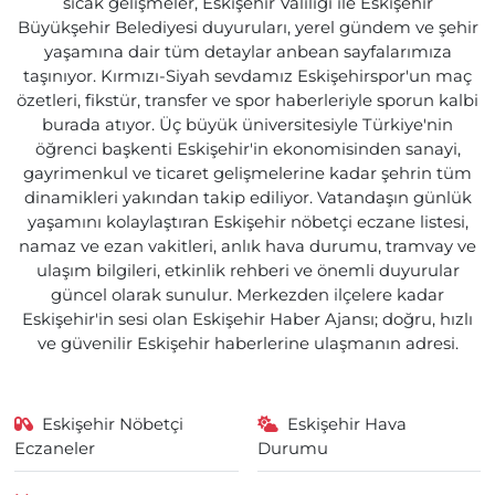
sıcak gelişmeler, Eskişehir Valiliği ile Eskişehir
Büyükşehir Belediyesi duyuruları, yerel gündem ve şehir
yaşamına dair tüm detaylar anbean sayfalarımıza
taşınıyor. Kırmızı-Siyah sevdamız Eskişehirspor'un maç
özetleri, fikstür, transfer ve spor haberleriyle sporun kalbi
burada atıyor. Üç büyük üniversitesiyle Türkiye'nin
öğrenci başkenti Eskişehir'in ekonomisinden sanayi,
gayrimenkul ve ticaret gelişmelerine kadar şehrin tüm
dinamikleri yakından takip ediliyor. Vatandaşın günlük
yaşamını kolaylaştıran Eskişehir nöbetçi eczane listesi,
namaz ve ezan vakitleri, anlık hava durumu, tramvay ve
ulaşım bilgileri, etkinlik rehberi ve önemli duyurular
güncel olarak sunulur. Merkezden ilçelere kadar
Eskişehir'in sesi olan Eskişehir Haber Ajansı; doğru, hızlı
ve güvenilir Eskişehir haberlerine ulaşmanın adresi.
Eskişehir Nöbetçi
Eskişehir Hava
Eczaneler
Durumu