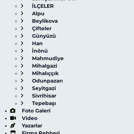
İLÇELER
Alpu
Beylikova
Çifteler
Günyüzü
Han
İnönü
Mahmudiye
Mihalgazi
Mihalıççık
Odunpazarı
Seyitgazi
Sivrihisar
Tepebaşı
Foto Galeri
Video
Yazarlar
Firma Rehberi