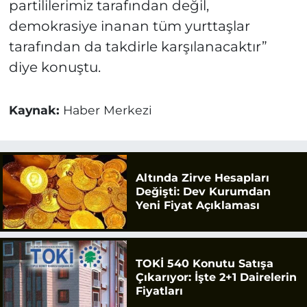
partililerimiz tarafından değil,
demokrasiye inanan tüm yurttaşlar
tarafından da takdirle karşılanacaktır”
diye konuştu.
Kaynak:
Haber Merkezi
Altında Zirve Hesapları
Değişti: Dev Kurumdan
Yeni Fiyat Açıklaması
TOKİ 540 Konutu Satışa
Çıkarıyor: İşte 2+1 Dairelerin
Fiyatları