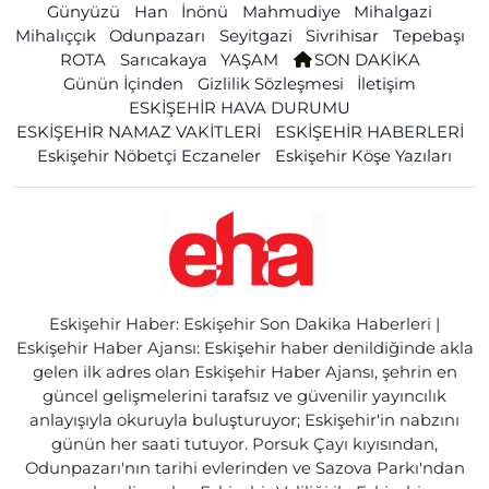
Günyüzü
Han
İnönü
Mahmudiye
Mihalgazi
Mihalıççık
Odunpazarı
Seyitgazi
Sivrihisar
Tepebaşı
ROTA
Sarıcakaya
YAŞAM
SON DAKİKA
Günün İçinden
Gizlilik Sözleşmesi
İletişim
ESKİŞEHİR HAVA DURUMU
ESKİŞEHİR NAMAZ VAKİTLERİ
ESKİŞEHİR HABERLERİ
Eskişehir Nöbetçi Eczaneler
Eskişehir Köşe Yazıları
Eskişehir Haber: Eskişehir Son Dakika Haberleri |
Eskişehir Haber Ajansı: Eskişehir haber denildiğinde akla
gelen ilk adres olan Eskişehir Haber Ajansı, şehrin en
güncel gelişmelerini tarafsız ve güvenilir yayıncılık
anlayışıyla okuruyla buluşturuyor; Eskişehir'in nabzını
günün her saati tutuyor. Porsuk Çayı kıyısından,
Odunpazarı'nın tarihi evlerinden ve Sazova Parkı'ndan