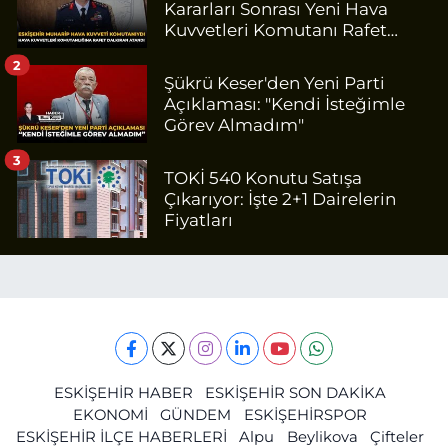
Kararları Sonrası Yeni Hava
Kuvvetleri Komutanı Rafet
Dalkıran Kaç Yaşında, Nereli?
2
Şükrü Keser'den Yeni Parti
Açıklaması: "Kendi İsteğimle
Görev Almadım"
3
TOKİ 540 Konutu Satışa
Çıkarıyor: İşte 2+1 Dairelerin
Fiyatları
ESKİŞEHİR HABER
ESKİŞEHİR SON DAKİKA
EKONOMİ
GÜNDEM
ESKİŞEHİRSPOR
ESKİŞEHİR İLÇE HABERLERİ
Alpu
Beylikova
Çifteler