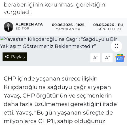
beraberliğinin korunması gerektiğini
vurguladı.
ALPEREN ATA
09.06.2026 - 11:25
09.06.2026 - 11:45
EDITÖR
YAYINLANMA
GÜNCELLEME
Paylaş
-
+
A
A
CHP içinde yaşanan sürece ilişkin
Kılıçdaroğlu’na sağduyu çağrısı yapan
Yavaş, CHP örgütünün ve seçmenlerin
daha fazla üzülmemesi gerektiğini ifade
etti. Yavaş, “Bugün yaşanan süreçte de
milyonlarca CHP’li, sahip olduğunuz