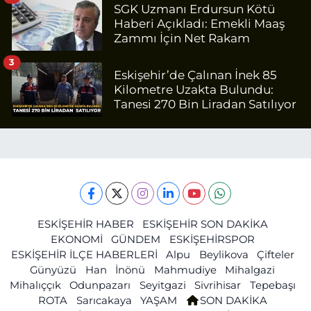
SGK Uzmanı Erdursun Kötü
Haberi Açıkladı: Emekli Maaş
Zammı İçin Net Rakam
3
Eskişehir’de Çalınan İnek 85
Kilometre Uzakta Bulundu:
Tanesi 270 Bin Liradan Satılıyor
ESKİŞEHİR HABER
ESKİŞEHİR SON DAKİKA
EKONOMİ
GÜNDEM
ESKİŞEHİRSPOR
ESKİŞEHİR İLÇE HABERLERİ
Alpu
Beylikova
Çifteler
Günyüzü
Han
İnönü
Mahmudiye
Mihalgazi
Mihalıççık
Odunpazarı
Seyitgazi
Sivrihisar
Tepebaşı
ROTA
Sarıcakaya
YAŞAM
SON DAKİKA