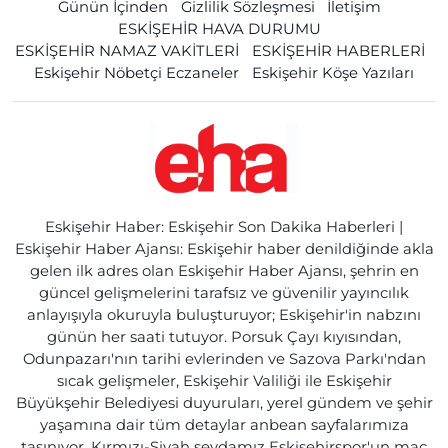
Günün İçinden
Gizlilik Sözleşmesi
İletişim
ESKİŞEHİR HAVA DURUMU
ESKİŞEHİR NAMAZ VAKİTLERİ
ESKİŞEHİR HABERLERİ
Eskişehir Nöbetçi Eczaneler
Eskişehir Köşe Yazıları
Eskişehir Haber: Eskişehir Son Dakika Haberleri |
Eskişehir Haber Ajansı: Eskişehir haber denildiğinde akla
gelen ilk adres olan Eskişehir Haber Ajansı, şehrin en
güncel gelişmelerini tarafsız ve güvenilir yayıncılık
anlayışıyla okuruyla buluşturuyor; Eskişehir'in nabzını
günün her saati tutuyor. Porsuk Çayı kıyısından,
Odunpazarı'nın tarihi evlerinden ve Sazova Parkı'ndan
sıcak gelişmeler, Eskişehir Valiliği ile Eskişehir
Büyükşehir Belediyesi duyuruları, yerel gündem ve şehir
yaşamına dair tüm detaylar anbean sayfalarımıza
taşınıyor. Kırmızı-Siyah sevdamız Eskişehirspor'un maç