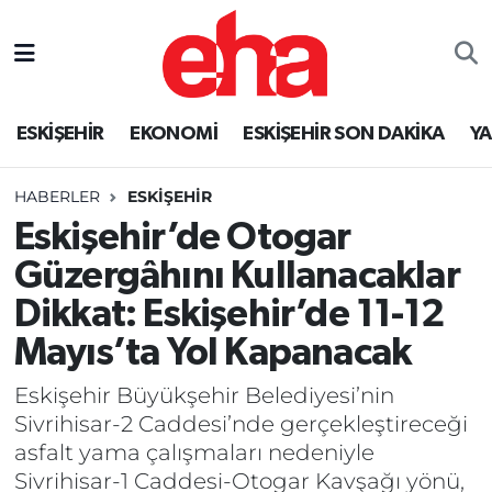
ESKİŞEHİR
EKONOMİ
ESKİŞEHİR SON DAKİKA
Y
HABERLER
ESKİŞEHİR
Eskişehir’de Otogar
Güzergâhını Kullanacaklar
Dikkat: Eskişehir’de 11-12
Mayıs’ta Yol Kapanacak
Eskişehir Büyükşehir Belediyesi’nin
Sivrihisar-2 Caddesi’nde gerçekleştireceği
asfalt yama çalışmaları nedeniyle
Sivrihisar-1 Caddesi-Otogar Kavşağı yönü,