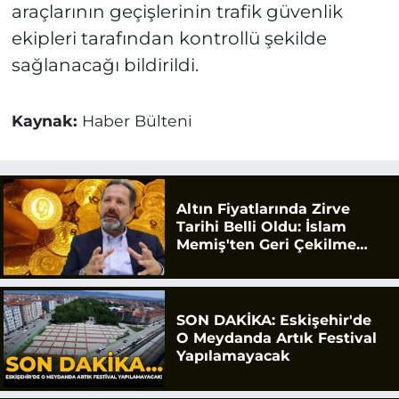
araçlarının geçişlerinin trafik güvenlik
ekipleri tarafından kontrollü şekilde
sağlanacağı bildirildi.
Kaynak:
Haber Bülteni
Altın Fiyatlarında Zirve
Tarihi Belli Oldu: İslam
Memiş'ten Geri Çekilme
Uyarısı
SON DAKİKA: Eskişehir'de
O Meydanda Artık Festival
Yapılamayacak