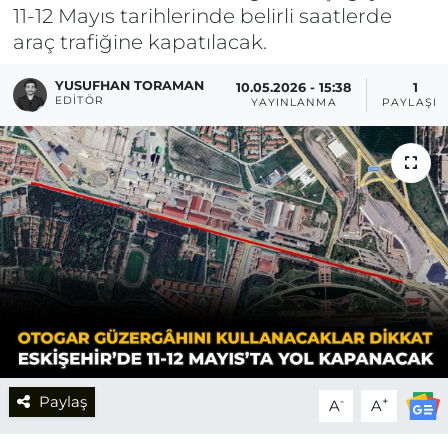
11-12 Mayıs tarihlerinde belirli saatlerde
araç trafiğine kapatılacak.
YUSUFHAN TORAMAN
10.05.2026 - 15:38
1
EDITÖR
YAYINLANMA
PAYLAŞIM
Paylaş
-
+
A
A