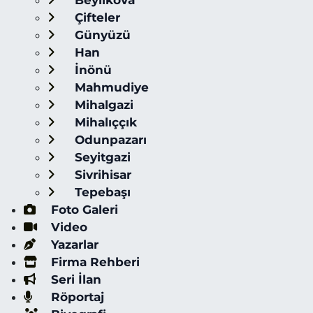
Beylikova
Çifteler
Günyüzü
Han
İnönü
Mahmudiye
Mihalgazi
Mihalıççık
Odunpazarı
Seyitgazi
Sivrihisar
Tepebaşı
Foto Galeri
Video
Yazarlar
Firma Rehberi
Seri İlan
Röportaj