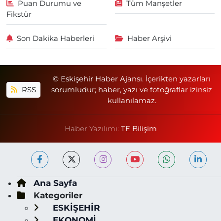
Puan Durumu ve
Tüm Manşetler
Fikstür
Son Dakika Haberleri
Haber Arşivi
© Eskişehir Haber Ajansı. İçerikten yazarları
RSS
sorumludur; haber, yazı ve fotoğraflar izinsiz
kullanılamaz.
Haber Yazılımı:
TE Bilişim
Ana Sayfa
Kategoriler
ESKİŞEHİR
EKONOMİ