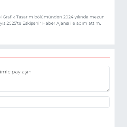
esi Grafik Tasarım bölümünden 2024 yılında mezun
s 2025’te Eskişehir Haber Ajansı ile adım attım.
rine sadık kalarak ve etik ilkeleri benimseyerek,
ru ve sıcak şekilde takipçilerimize aktarmayı