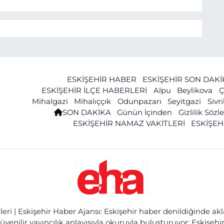
ESKİŞEHİR HABER
ESKİŞEHİR SON DAK
ESKİŞEHİR İLÇE HABERLERİ
Alpu
Beylikova
Ç
Mihalgazi
Mihalıççık
Odunpazarı
Seyitgazi
Sivr
SON DAKİKA
Günün İçinden
Gizlilik Söz
ESKİŞEHİR NAMAZ VAKİTLERİ
ESKİŞEH
ri | Eskişehir Haber Ajansı: Eskişehir haber denildiğinde akl
üvenilir yayıncılık anlayışıyla okuruyla buluşturuyor; Eskişeh