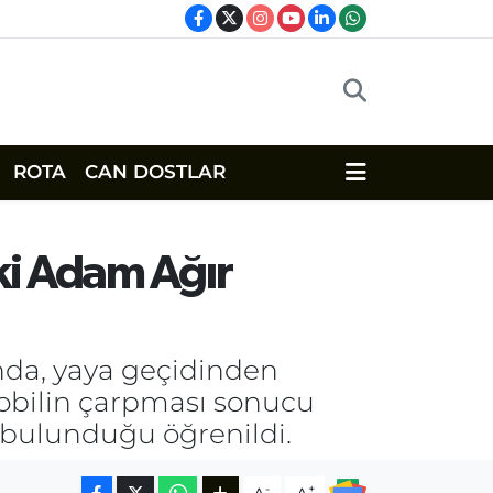
ROTA
CAN DOSTLAR
ki Adam Ağır
nda, yaya geçidinden
mobilin çarpması sonucu
n bulunduğu öğrenildi.
-
+