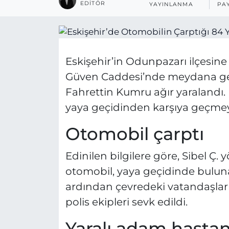
EDITÖR
YAYINLANMA
PA
Eskişehir’in Odunpazarı ilçesine 
Güven Caddesi’nde meydana gele
Fahrettin Kumru ağır yaralandı. K
yaya geçidinden karşıya geçmeye
Otomobil çarptı
Edinilen bilgilere göre, Sibel Ç.
otomobil, yaya geçidinde bulun
ardından çevredeki vatandaşların
polis ekipleri sevk edildi.
Yaralı adam hastane