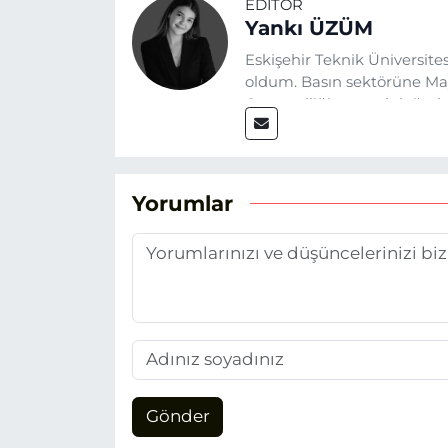
EDITÖR
Yankı ÜZÜM
Eskişehir Teknik Üniversit
oldum. Basın sektörüne Mayı
Gazeteciliğin temel değerle
Eskişehir gündemini en doğ
hedefliyorum.
Yorumlar
Gönder