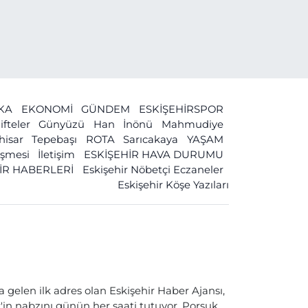
İKA
EKONOMİ
GÜNDEM
ESKİŞEHİRSPOR
ifteler
Günyüzü
Han
İnönü
Mahmudiye
ihisar
Tepebaşı
ROTA
Sarıcakaya
YAŞAM
leşmesi
İletişim
ESKİŞEHİR HAVA DURUMU
İR HABERLERİ
Eskişehir Nöbetçi Eczaneler
Eskişehir Köşe Yazıları
a gelen ilk adres olan Eskişehir Haber Ajansı,
ir'in nabzını günün her saati tutuyor. Porsuk