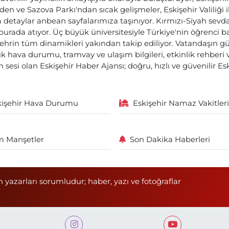
den ve Sazova Parkı'ndan sıcak gelişmeler, Eskişehir Valiliği 
etaylar anbean sayfalarımıza taşınıyor. Kırmızı-Siyah sevdam
 burada atıyor. Üç büyük üniversitesiyle Türkiye'nin öğrenci 
ehrin tüm dinamikleri yakından takip ediliyor. Vatandaşın gü
lık hava durumu, tramvay ve ulaşım bilgileri, etkinlik rehber
 sesi olan Eskişehir Haber Ajansı; doğru, hızlı ve güvenilir E
kişehir Hava Durumu
Eskişehir Namaz Vakitleri
 Manşetler
Son Dakika Haberleri
n yazarları sorumludur; haber, yazı ve fotoğraflar