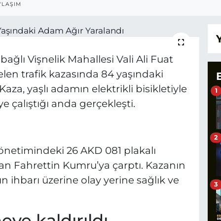
YLAŞIM
bağlı Vişnelik Mahallesi Vali Ali Fuat
n trafik kazasında 84 yaşındaki
aza, yaşlı adamın elektrikli bisikletiyle
1
 çalıştığı anda gerçekleşti.
2
 yönetimindeki 26 AKD 081 plakalı
an Fahrettin Kumru’ya çarptı. Kazanın
 ihbarı üzerine olay yerine sağlık ve
3
ye kaldırıldı