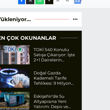
A
A
Yükleniyor...
EN ÇOK OKUNANLAR
TOKİ 540 Konutu
Satışa Çıkarıyor: İşte
2+1 Dairelerin
Fiyatları
Doğal Gazda
Kademeli Tarife
Tehlikesi: 9 Milyon
Kişi Fazla Para
Ödeyecek
Eskişehir'de Su
Altyapısına Yeni
Yatırım: Depo ve