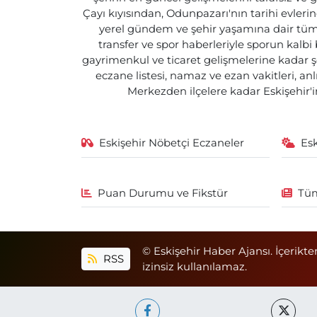
Çayı kıyısından, Odunpazarı'nın tarihi evlerin
yerel gündem ve şehir yaşamına dair tüm d
transfer ve spor haberleriyle sporun kalbi
gayrimenkul ve ticaret gelişmelerine kadar ş
eczane listesi, namaz ve ezan vakitleri, an
Merkezden ilçelere kadar Eskişehir'in
Eskişehir Nöbetçi Eczaneler
Es
Puan Durumu ve Fikstür
Tüm
© Eskişehir Haber Ajansı. İçerikte
RSS
izinsiz kullanılamaz.