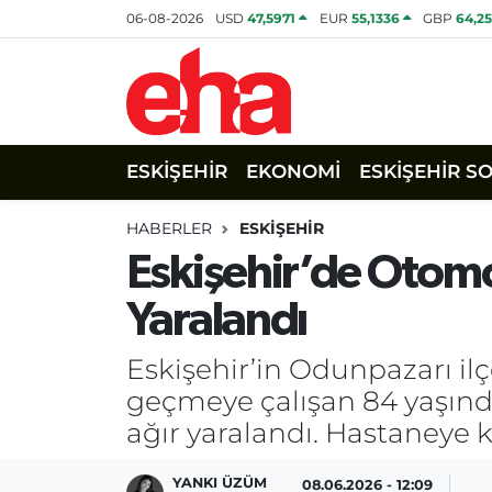
06-08-2026
USD
47,5971
EUR
55,1336
GBP
64,2
ESKİŞEHİR
EKONOMİ
ESKİŞEHİR S
HABERLER
ESKİŞEHİR
Eskişehir’de Otomo
Yaralandı
Eskişehir’in Odunpazarı il
geçmeye çalışan 84 yaşında
ağır yaralandı. Hastaneye 
YANKI ÜZÜM
08.06.2026 - 12:09