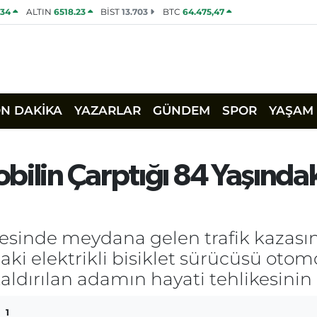
534
ALTIN
6518.23
BİST
13.703
BTC
64.475,47
ON DAKİKA
YAZARLAR
GÜNDEM
SPOR
YAŞAM
bilin Çarptığı 84 Yaşında
çesinde meydana gelen trafik kazası
ki elektrikli bisiklet sürücüsü oto
kaldırılan adamın hayati tehlikesini
1