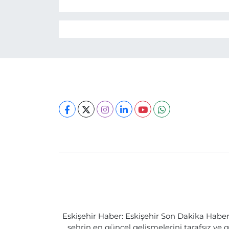
Eskişehir Haber: Eskişehir Son Dakika Haberle
şehrin en güncel gelişmelerini tarafsız ve g