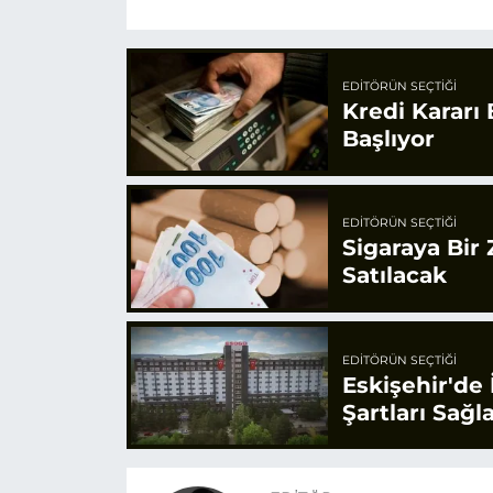
EDITÖRÜN SEÇTIĞI
Kredi Kararı
Başlıyor
EDITÖRÜN SEÇTIĞI
Sigaraya Bir
Satılacak
EDITÖRÜN SEÇTIĞI
Eskişehir'de
Şartları Sağl