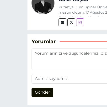
Kütahya Dumlupınar Üniver
mezun oldum. 17 Ağustos 20
Eskişehir Haber Ajansı’nda
biri olan merak duygusunun
Yorumlar
Gönder