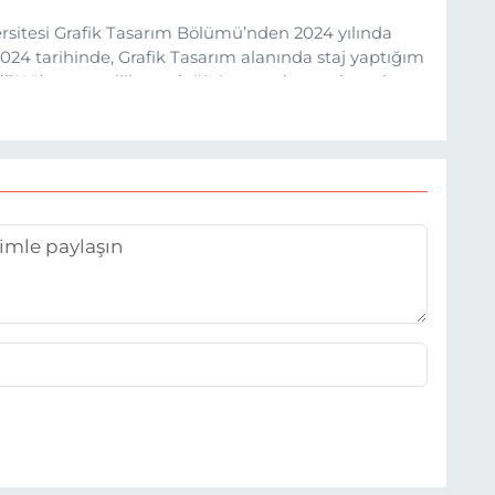
sitesi Grafik Tasarım Bölümü’nden 2024 yılında
24 tarihinde, Grafik Tasarım alanında staj yaptığım
 (EHA) gazetecilik mesleğinin temel unsurlarından
 etkisiyle basın sektörüne adım attım.