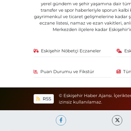
yerel gündem ve şehir yaşamına dair tüm d
transfer ve spor haberleriyle sporun kalbi
gayrimenkul ve ticaret gelişmelerine kadar ş
eczane listesi, namaz ve ezan vakitleri, an
Merkezden ilçelere kadar Eskişehir'in
Eskişehir Nöbetçi Eczaneler
Es
Puan Durumu ve Fikstür
Tüm
© Eskişehir Haber Ajansı. İçerikte
RSS
izinsiz kullanılamaz.