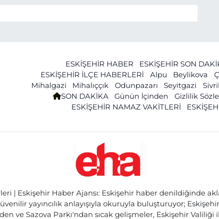
ESKİŞEHİR HABER
ESKİŞEHİR SON DAK
ESKİŞEHİR İLÇE HABERLERİ
Alpu
Beylikova
Ç
Mihalgazi
Mihalıççık
Odunpazarı
Seyitgazi
Sivr
SON DAKİKA
Günün İçinden
Gizlilik Söz
ESKİŞEHİR NAMAZ VAKİTLERİ
ESKİŞEH
ri | Eskişehir Haber Ajansı: Eskişehir haber denildiğinde akl
üvenilir yayıncılık anlayışıyla okuruyla buluşturuyor; Eskişeh
den ve Sazova Parkı'ndan sıcak gelişmeler, Eskişehir Valiliği 