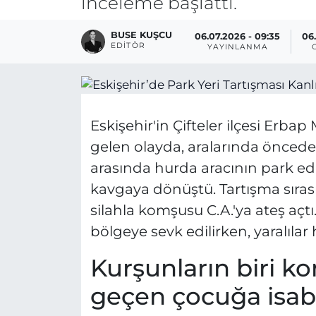
inceleme başlattı.
BUSE KUŞCU
06.07.2026 - 09:35
06.
EDITÖR
YAYINLANMA
Eskişehir'in Çifteler ilçesi Erb
gelen olayda, aralarında önce
arasında hurda aracının park edi
kavgaya dönüştü. Tartışma sırası
silahla komşusu C.A.'ya ateş açtı
bölgeye sevk edilirken, yaralılar 
Kurşunların biri k
geçen çocuğa isabe