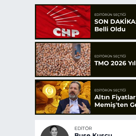
EDITÖRÜN SEÇTIĞI
SON DAKİKA: 
Belli Oldu
EDITÖRÜN SEÇTIĞI
TMO 2026 Yılı
EDITÖRÜN SEÇTIĞI
Altın Fiyatla
Memiş'ten Ge
EDITÖR
Buse Kuşcu