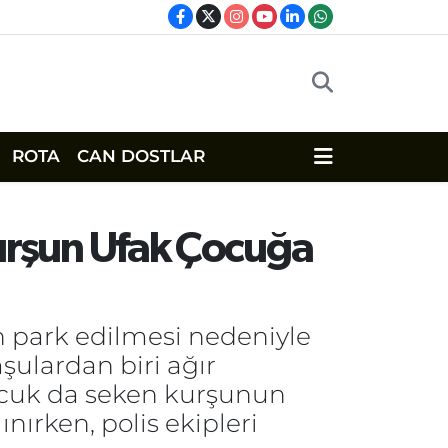
ROTA
CAN DOSTLAR
 Kurşun Ufak Çocuğa
ın park edilmesi nedeniyle
şulardan biri ağır
çocuk da seken kurşunun
nırken, polis ekipleri