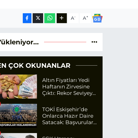
-
+
A
A
Yükleniyor...
EN ÇOK OKUNANLAR
Altın Fiyatları Yedi
Haftanın Zirvesine
Çıktı: Rekor Seviyeye
Yaklaşıyor
TOKİ Eskişehir’de
Onlarca Hazır Daire
Satacak: Başvurular
Hızlandırıldı