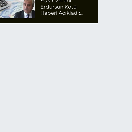
SGK Uzmanı
Erdursun Kötü
Haberi Açıkladı:
Emekli Maaş Zammı
İçin Net Rakam