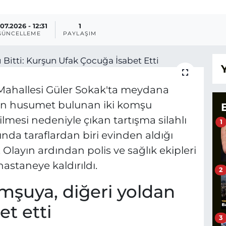
07.2026 - 12:31
1
GÜNCELLEME
PAYLAŞIM
ap Mahallesi Güler Sokak'ta meydana
den husumet bulunan iki komşu
lmesi nedeniyle çıkan tartışma silahlı
1
nda taraflardan biri evinden aldığı
. Olayın ardından polis ve sağlık ekipleri
hastaneye kaldırıldı.
2
omşuya, diğeri yoldan
t etti
3