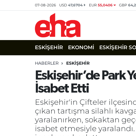
07-08-2026
USD
47,6704
EUR
55,0406
GBP
64,
ESKİŞEHİR
EKONOMİ
ESKİŞEHİR S
HABERLER
ESKİŞEHİR
Eskişehir’de Park Y
İsabet Etti
Eskişehir'in Çifteler ilçes
çıkan tartışma silahlı kav
yaralanırken, sokaktan geç
isabet etmesiyle yaralandı.