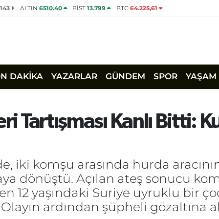
2143
ALTIN
6510.40
BİST
13.799
BTC
64.225,61
ON DAKİKA
YAZARLAR
GÜNDEM
SPOR
YAŞAM
eri Tartışması Kanlı Bitti:
inde, iki komşu arasında hurda aracın
gaya dönüştü. Açılan ateş sonucu kom
en 12 yaşındaki Suriye uyruklu bir 
 Olayın ardından şüpheli gözaltına alı