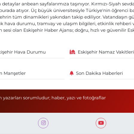
etaylar anbean sayfalarımıza taşınıyor. Kırmızı-Siyah sevdam
 burada atıyor. Üç büyük üniversitesiyle Türkiye'nin öğrenci 
ehrin tüm dinamikleri yakından takip ediliyor. Vatandaşın gü
lık hava durumu, tramvay ve ulaşım bilgileri, etkinlik rehber
 sesi olan Eskişehir Haber Ajansı; doğru, hızlı ve güvenilir E
kişehir Hava Durumu
Eskişehir Namaz Vakitleri
 Manşetler
Son Dakika Haberleri
n yazarları sorumludur; haber, yazı ve fotoğraflar