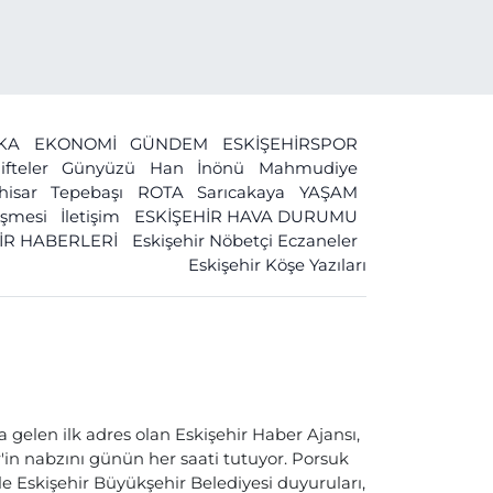
İKA
EKONOMİ
GÜNDEM
ESKİŞEHİRSPOR
ifteler
Günyüzü
Han
İnönü
Mahmudiye
ihisar
Tepebaşı
ROTA
Sarıcakaya
YAŞAM
leşmesi
İletişim
ESKİŞEHİR HAVA DURUMU
İR HABERLERİ
Eskişehir Nöbetçi Eczaneler
Eskişehir Köşe Yazıları
a gelen ilk adres olan Eskişehir Haber Ajansı,
ir'in nabzını günün her saati tutuyor. Porsuk
ile Eskişehir Büyükşehir Belediyesi duyuruları,