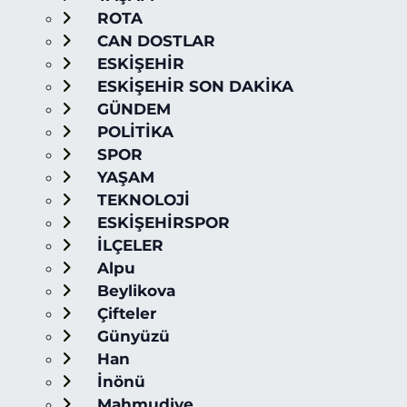
ROTA
CAN DOSTLAR
ESKİŞEHİR
ESKİŞEHİR SON DAKİKA
GÜNDEM
POLİTİKA
SPOR
YAŞAM
TEKNOLOJİ
ESKİŞEHİRSPOR
İLÇELER
Alpu
Beylikova
Çifteler
Günyüzü
Han
İnönü
Mahmudiye