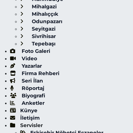
Mihalgazi
Mihalıççık
Odunpazarı
Seyitgazi
Sivrihisar
Tepebaşı
Foto Galeri
Video
Yazarlar
Firma Rehberi
Seri İlan
Röportaj
Biyografi
Anketler
Künye
İletişim
Servisler
Eskişehir Nöbetçi Eczaneler