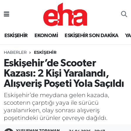
ESKİŞEHİR
EKONOMİ
ESKİŞEHİR SON DAKİKA
Y
HABERLER
ESKİŞEHİR
Eskişehir’de Scooter
Kazası: 2 Kişi Yaralandı,
Alışveriş Poşeti Yola Saçıldı
Eskişehir’de meydana gelen kazada,
scooterın çarptığı yaya ile sürücü
yaralanırken, olay sonrası alışveriş
poşetindeki ürünler çevreye dağıldı.
YUSUFHAN TORAMAN