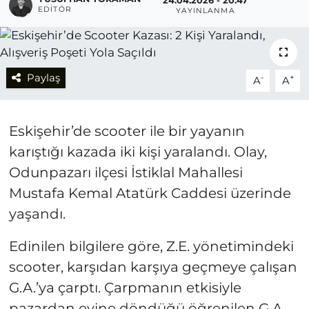
24.04.2026 - 20:47
EDITÖR
YAYINLANMA
Paylaş
-
+
A
A
Eskişehir’de scooter ile bir yayanın
karıştığı kazada iki kişi yaralandı. Olay,
Odunpazarı ilçesi İstiklal Mahallesi
Mustafa Kemal Atatürk Caddesi üzerinde
yaşandı.
Edinilen bilgilere göre, Z.E. yönetimindeki
scooter, karşıdan karşıya geçmeye çalışan
G.A.’ya çarptı. Çarpmanın etkisiyle
pazardan evine döndüğü öğrenilen G.A.