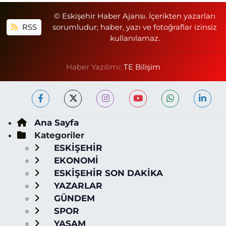
© Eskişehir Haber Ajansı. İçerikten yazarları
RSS
sorumludur; haber, yazı ve fotoğraflar izinsiz
kullanılamaz.
Haber Yazılımı:
TE Bilişim
Ana Sayfa
Kategoriler
ESKİŞEHİR
EKONOMİ
ESKİŞEHİR SON DAKİKA
YAZARLAR
GÜNDEM
SPOR
YAŞAM