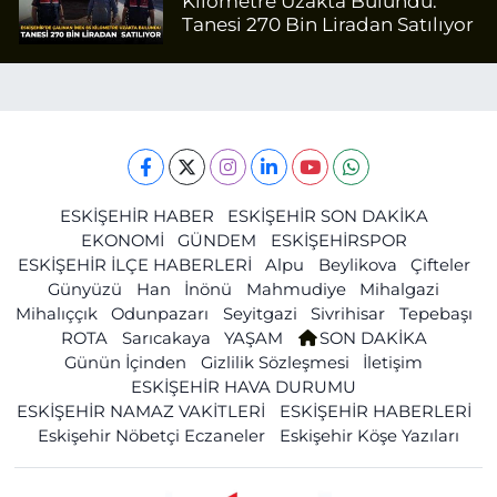
Kilometre Uzakta Bulundu:
Tanesi 270 Bin Liradan Satılıyor
ESKİŞEHİR HABER
ESKİŞEHİR SON DAKİKA
EKONOMİ
GÜNDEM
ESKİŞEHİRSPOR
ESKİŞEHİR İLÇE HABERLERİ
Alpu
Beylikova
Çifteler
Günyüzü
Han
İnönü
Mahmudiye
Mihalgazi
Mihalıççık
Odunpazarı
Seyitgazi
Sivrihisar
Tepebaşı
ROTA
Sarıcakaya
YAŞAM
SON DAKİKA
Günün İçinden
Gizlilik Sözleşmesi
İletişim
ESKİŞEHİR HAVA DURUMU
ESKİŞEHİR NAMAZ VAKİTLERİ
ESKİŞEHİR HABERLERİ
Eskişehir Nöbetçi Eczaneler
Eskişehir Köşe Yazıları