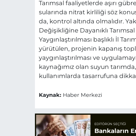
Tarımsal faaliyetlerde aşırı güb
sularında nitrat kirliliği söz kon
da, kontrol altında olmalıdır. Ya
Değişikliğine Dayanıklı Tarıms
Yaygınlaştırılması başlıklı İl T
yürütülen, projenin kapanış topla
yaygınlaştırılması ve uygulamaya
kaynağımız olan suyun tarımda, 
kullanımlarda tasarrufuna dikkat
Kaynak:
Haber Merkezi
EDITÖRÜN SEÇTIĞI
Bankaların E