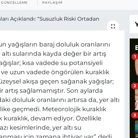
GÜNCELLEME
PAYLAŞIM
 yağışların baraj doluluk oranlarını
r altı sularında kayda değer bir artış
1
ağışlar; kısa vadede su potansiyeli
ta ve uzun vadede öngörülen kuraklık
üzeysel akışa geçen sağanak yağışlar;
2
ir artış sağlamamıştır. Son aylarda
ki doluluk oranlarını artırsa da, yer altı
like geçmedi. Meteorolojik kuraklık
3
k kuraklık, devam ediyor. Özellikle
ı kesimlerinde, yer altı su
rlanması için zamana ihtiyaç var” dedi.