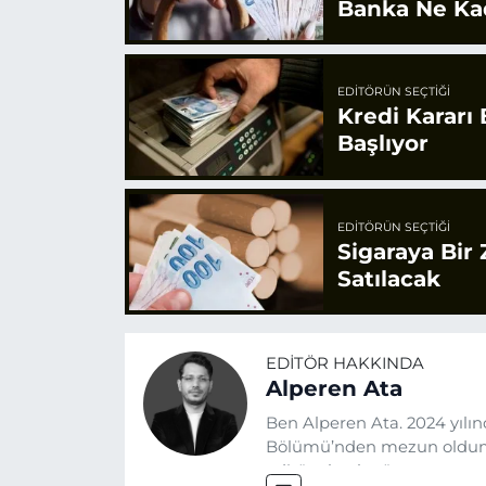
Banka Ne Ka
EDITÖRÜN SEÇTIĞI
Kredi Kararı
Başlıyor
EDITÖRÜN SEÇTIĞI
Sigaraya Bir
Satılacak
EDITÖR HAKKINDA
Alperen Ata
Ben Alperen Ata. 2024 yılın
Bölümü’nden mezun oldum.
editör olarak görev yapıyor