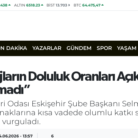
2438
ALTIN
6518.23
BİST
13.703
BTC
64.475,47
ON DAKİKA
YAZARLAR
GÜNDEM
SPOR
YAŞAM
jların Doluluk Oranları Açı
kmadı”
i Odası Eskişehir Şube Başkanı Se
aynaklarına kısa vadede olumlu katkı 
 vurguladı.
4.06.2026 - 13:57
6