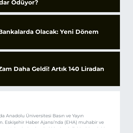
dar Ödüyor?
 Bankalarda Olacak: Yeni Dönem
 Zam Daha Geldi! Artık 140 Liradan
da Anadolu Üniversitesi Basın ve Yayın
 Eskişehir Haber Ajansı’nda (EHA) muhabir ve
um. Haberlerimde ağırlıklı olarak Eskişehir odaklı