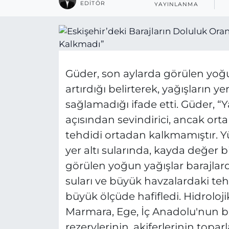
EDITÖR
YAYINLANMA
Güder, son aylarda görülen yoğun
artırdığı belirterek, yağışların ye
sağlamadığı ifade etti. Güder, “Y
açısından sevindirici, ancak or
tehdidi ortadan kalkmamıştır. Y
yer altı sularında, kayda değer b
görülen yoğun yağışlar barajlarda
suları ve büyük havzalardaki teh
büyük ölçüde hafifledi. Hidroloji
Marmara, Ege, İç Anadolu'nun baz
rezervlerinin, akiferlerinin topa