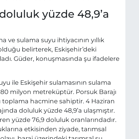
doluluk yüzde 48,9’a
a ve sulama suyu ihtiyacının yıllık
duğu belirterek, Eskişehir’deki
ıkladı. Güder, konuşmasında şu ifadelere
uyu ile Eskişehir sulamasının sulama
5-180 milyon metreküptür. Porsuk Barajı
toplama hacmine sahiptir. 4 Haziran
ajında doluluk yüzde 48,9’a ulaşmıştır.
ren yüzde 76,9 doluluk oranlarındadır.
uklarına etkisinden ziyade, tarımsal
ayı, baraj üzerindeki tarımsal su