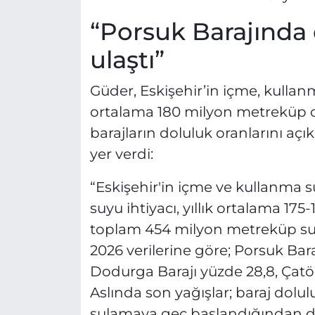
“Porsuk Barajında 
ulaştı”
Güder, Eskişehir’in içme, kullanm
ortalama 180 milyon metreküp ol
barajların doluluk oranlarını aç
yer verdi:
“Eskişehir'in içme ve kullanma s
suyu ihtiyacı, yıllık ortalama 17
toplam 454 milyon metreküp su 
2026 verilerine göre; Porsuk Bar
Dodurga Barajı yüzde 28,8, Çatö
Aslında son yağışlar; baraj dolul
sulamaya geç başlandığından dol