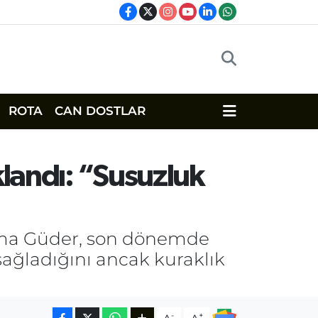
ROTA
CAN DOSTLAR
klandı: “Susuzluk
lma Güder, son dönemde
sağladığını ancak kuraklık
-
+