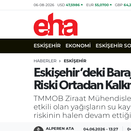
06-08-2026
USD
47,5986
EUR
55,0700
GBP
64,
ESKİŞEHİR
EKONOMİ
ESKİŞEHİR S
HABERLER
ESKİŞEHİR
Eskişehir’deki Bara
Riski Ortadan Kal
TMMOB Ziraat Mühendisler
etkili olan yağışların su k
riskinin halen devam ettiği
ALPEREN ATA
04.06.2026 - 13:27
0