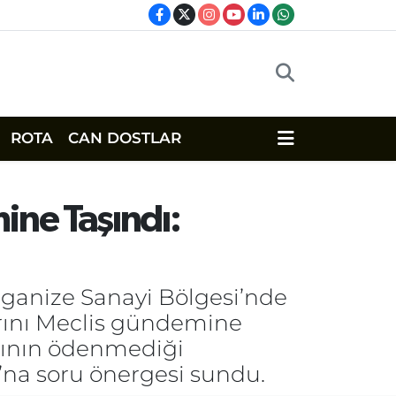
ROTA
CAN DOSTLAR
ine Taşındı:
Organize Sanayi Bölgesi’nde
arını Meclis gündemine
arının ödenmediği
ı’na soru önergesi sundu.