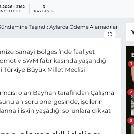
5.2026 - 21:12
3
ÜNCELLEME
PAYLAŞIM
nize Sanayi Bölgesi’nde faaliyet
tomotiv SWM fabrikasında yaşandığı
1
i Türkiye Büyük Millet Meclisi
ımcısı olan Bayhan tarafından Çalışma
2
sunulan soru önergesinde, işçilerin
arına ilişkin yaşadığı sorunlara dikkat
3