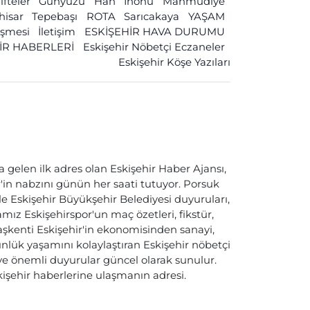
ifteler
Günyüzü
Han
İnönü
Mahmudiye
ihisar
Tepebaşı
ROTA
Sarıcakaya
YAŞAM
leşmesi
İletişim
ESKİŞEHİR HAVA DURUMU
İR HABERLERİ
Eskişehir Nöbetçi Eczaneler
Eskişehir Köşe Yazıları
a gelen ilk adres olan Eskişehir Haber Ajansı,
ir'in nabzını günün her saati tutuyor. Porsuk
ile Eskişehir Büyükşehir Belediyesi duyuruları,
ız Eskişehirspor'un maç özetleri, fikstür,
başkenti Eskişehir'in ekonomisinden sanayi,
nlük yaşamını kolaylaştıran Eskişehir nöbetçi
i ve önemli duyurular güncel olarak sunulur.
skişehir haberlerine ulaşmanın adresi.