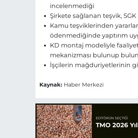
incelenmediği
Şirkete sağlanan teşvik, SGK
Kamu teşviklerinden yararlana
ödenmediğinde yaptırım uy
KD montaj modeliyle faaliye
mekanizması bulunup bulu
İşçilerin mağduriyetlerinin g
Kaynak:
Haber Merkezi
EDITÖRÜN SEÇTIĞI
TMO 2026 Yılı