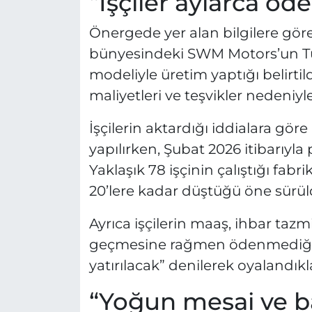
“İşçiler aylarca öd
Önergede yer alan bilgilere gör
bünyesindeki SWM Motors’un T
modeliyle üretim yaptığı belirtil
maliyetleri ve teşvikler nedeniyle
İşçilerin aktardığı iddialara gör
yapılırken, Şubat 2026 itibarıyla
Yaklaşık 78 işçinin çalıştığı fabr
20’lere kadar düştüğü öne sürül
Ayrıca işçilerin maaş, ihbar tazm
geçmesine rağmen ödenmediği, ç
yatırılacak” denilerek oyalandıkla
“Yoğun mesai ve ba