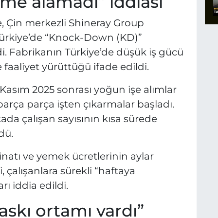
eme alamadı” iddiası
e, Çin merkezli Shineray Group
ürkiye’de “Knock-Down (KD)”
di. Fabrikanın Türkiye’de düşük iş gücü
 faaliyet yürüttüğü ifade edildi.
e Kasım 2025 sonrası yoğun işe alımlar
 parça parça işten çıkarmalar başladı.
ikada çalışan sayısının kısa sürede
dü.
inatı ve yemek ücretlerinin aylar
alışanlara sürekli “haftaya
rı iddia edildi.
skı ortamı vardı”