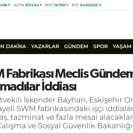
2438
ALTIN
6513.94
BİST
13.768
BTC
64.602,05
ON DAKİKA
YAZARLAR
GÜNDEM
SPOR
YAŞAM
 Fabrikası Meclis Gündem
adılar İddiası
etvekili İskender Bayhan, Eskişehir 
ayeli SWM fabrikasındaki işçi iddial
maaş, tazminat ve fazla mesai alacakl
 Çalışma ve Sosyal Güvenlik Bakanlığ