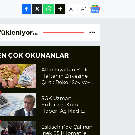
-
+
A
A
Yükleniyor...
EN ÇOK OKUNANLAR
Altın Fiyatları Yedi
Haftanın Zirvesine
Çıktı: Rekor Seviyeye
Yaklaşıyor
SGK Uzmanı
Erdursun Kötü
Haberi Açıkladı:
Emekli Maaş Zammı
İçin Net Rakam
Eskişehir’de Çalınan
İnek 85 Kilometre