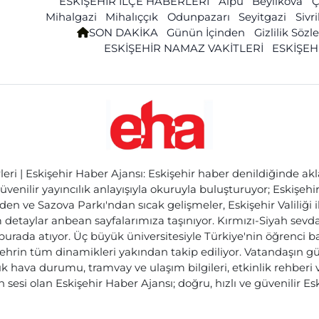
ESKİŞEHİR İLÇE HABERLERİ
Alpu
Beylikova
Ç
Mihalgazi
Mihalıççık
Odunpazarı
Seyitgazi
Sivr
SON DAKİKA
Günün İçinden
Gizlilik Söz
ESKİŞEHİR NAMAZ VAKİTLERİ
ESKİŞEH
ri | Eskişehir Haber Ajansı: Eskişehir haber denildiğinde akl
üvenilir yayıncılık anlayışıyla okuruyla buluşturuyor; Eskişeh
den ve Sazova Parkı'ndan sıcak gelişmeler, Eskişehir Valiliği 
etaylar anbean sayfalarımıza taşınıyor. Kırmızı-Siyah sevdam
 burada atıyor. Üç büyük üniversitesiyle Türkiye'nin öğrenci 
ehrin tüm dinamikleri yakından takip ediliyor. Vatandaşın gü
lık hava durumu, tramvay ve ulaşım bilgileri, etkinlik rehber
 sesi olan Eskişehir Haber Ajansı; doğru, hızlı ve güvenilir E