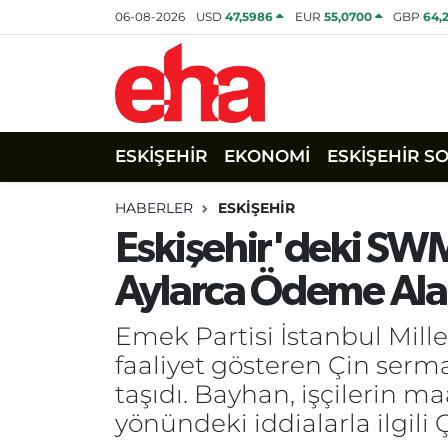
06-08-2026
USD
47,5986
EUR
55,0700
GBP
64,
ESKİŞEHİR
EKONOMİ
ESKİŞEHİR S
HABERLER
ESKİŞEHİR
Eskişehir'deki SWM
Aylarca Ödeme Alam
Emek Partisi İstanbul Mill
faaliyet gösteren Çin serm
taşıdı. Bayhan, işçilerin 
yönündeki iddialarla ilgili