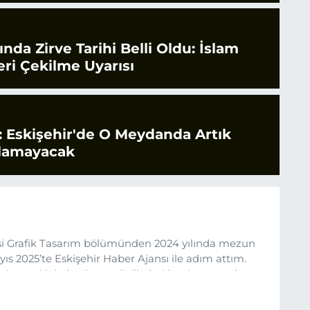
rında Zirve Tarihi Belli Oldu: İslam
ri Çekilme Uyarısı
 Eskişehir'de O Meydanda Artık
ılamayacak
esi Grafik Tasarım bölümünden 2024 yılında mezun
s 2025’te Eskişehir Haber Ajansı ile adım attım.
rine sadık kalarak ve etik ilkeleri benimseyerek,
ru ve sıcak şekilde takipçilerimize aktarmayı