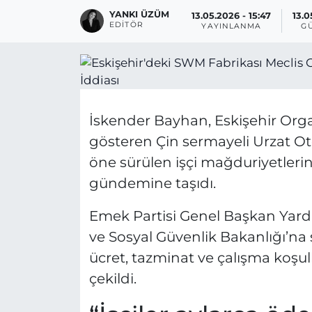
YANKI ÜZÜM
13.05.2026 - 15:47
13.0
EDITÖR
YAYINLANMA
G
İskender Bayhan, Eskişehir Orga
gösteren Çin sermayeli Urzat O
öne sürülen işçi mağduriyetlerin
gündemine taşıdı.
Emek Partisi Genel Başkan Yard
ve Sosyal Güvenlik Bakanlığı’na 
ücret, tazminat ve çalışma koşull
çekildi.