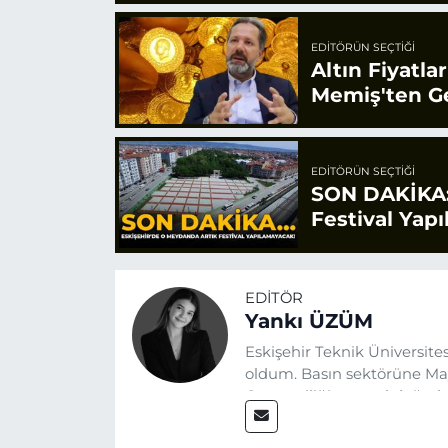
EDITÖRÜN SEÇTIĞI
Altın Fiyatla
Memiş'ten Ge
EDITÖRÜN SEÇTIĞI
SON DAKİKA:
Festival Yap
EDITÖR
Yankı ÜZÜM
Eskişehir Teknik Üniversit
oldum. Basın sektörüne Mayı
Gazeteciliğin temel değerle
Eskişehir gündemini en doğ
hedefliyorum.