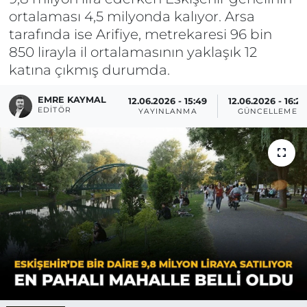
ortalaması 4,5 milyonda kalıyor. Arsa
tarafında ise Arifiye, metrekaresi 96 bin
850 lirayla il ortalamasının yaklaşık 12
katına çıkmış durumda.
EMRE KAYMAL
12.06.2026 - 15:49
12.06.2026 - 16:26
EDITÖR
YAYINLANMA
GÜNCELLEME