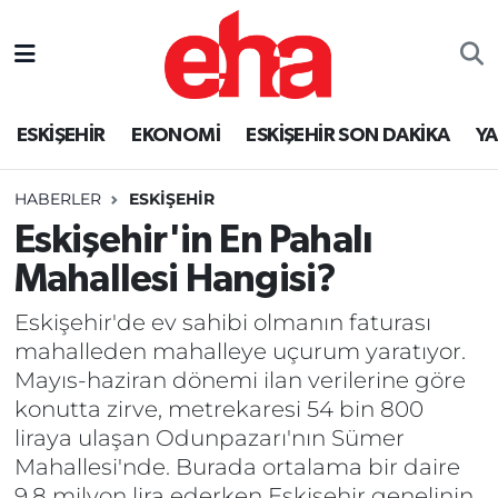
ESKİŞEHİR
EKONOMİ
ESKİŞEHİR SON DAKİKA
Y
HABERLER
ESKİŞEHİR
Eskişehir'in En Pahalı
Mahallesi Hangisi?
Eskişehir'de ev sahibi olmanın faturası
mahalleden mahalleye uçurum yaratıyor.
Mayıs-haziran dönemi ilan verilerine göre
konutta zirve, metrekaresi 54 bin 800
liraya ulaşan Odunpazarı'nın Sümer
Mahallesi'nde. Burada ortalama bir daire
9,8 milyon lira ederken Eskişehir genelinin