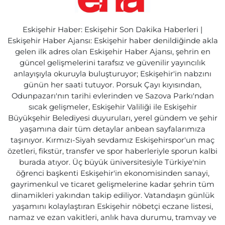
Eskişehir Haber: Eskişehir Son Dakika Haberleri |
Eskişehir Haber Ajansı: Eskişehir haber denildiğinde akla
gelen ilk adres olan Eskişehir Haber Ajansı, şehrin en
güncel gelişmelerini tarafsız ve güvenilir yayıncılık
anlayışıyla okuruyla buluşturuyor; Eskişehir'in nabzını
günün her saati tutuyor. Porsuk Çayı kıyısından,
Odunpazarı'nın tarihi evlerinden ve Sazova Parkı'ndan
sıcak gelişmeler, Eskişehir Valiliği ile Eskişehir
Büyükşehir Belediyesi duyuruları, yerel gündem ve şehir
yaşamına dair tüm detaylar anbean sayfalarımıza
taşınıyor. Kırmızı-Siyah sevdamız Eskişehirspor'un maç
özetleri, fikstür, transfer ve spor haberleriyle sporun kalbi
burada atıyor. Üç büyük üniversitesiyle Türkiye'nin
öğrenci başkenti Eskişehir'in ekonomisinden sanayi,
gayrimenkul ve ticaret gelişmelerine kadar şehrin tüm
dinamikleri yakından takip ediliyor. Vatandaşın günlük
yaşamını kolaylaştıran Eskişehir nöbetçi eczane listesi,
namaz ve ezan vakitleri, anlık hava durumu, tramvay ve