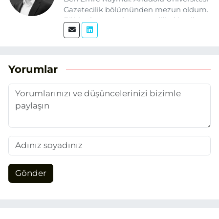
Gazetecilik bölümünden mezun oldum.
Eğitim hayatım boyunca dijital içerik
üretimi ve arama motoru
optimizasyonu (SEO) alanlarına ilgi
duydum. Şu anda SEO odaklı içerikler
üretiyorum. Haberlerimde güncel
Yorumlar
verileri ve okuyucu odaklı yaklaşımı
temel alıyorum.
Gönder