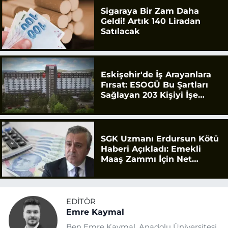
Sigaraya Bir Zam Daha
Geldi! Artık 140 Liradan
Satılacak
Eskişehir'de İş Arayanlara
Fırsat: ESOGÜ Bu Şartları
Sağlayan 203 Kişiyi İşe
Alacak
SGK Uzmanı Erdursun Kötü
Haberi Açıkladı: Emekli
Maaş Zammı İçin Net
Rakam
EDITÖR
Emre Kaymal
Ben Emre Kaymal. Anadolu Üniversitesi