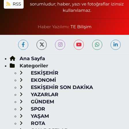
RSS
sorumludur; haber, yazı ve fotoğraflar izinsiz
kullanılamaz.
Haber Yazılımı:
TE Bilişim
Ana Sayfa
Kategoriler
ESKİŞEHİR
EKONOMİ
ESKİŞEHİR SON DAKİKA
YAZARLAR
GÜNDEM
SPOR
YAŞAM
ROTA