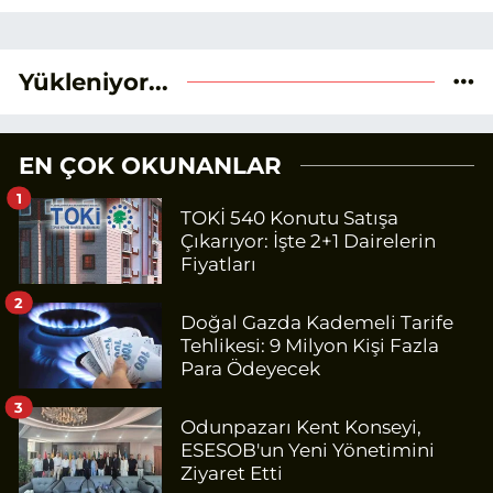
Yükleniyor...
EN ÇOK OKUNANLAR
1
TOKİ 540 Konutu Satışa
Çıkarıyor: İşte 2+1 Dairelerin
Fiyatları
2
Doğal Gazda Kademeli Tarife
Tehlikesi: 9 Milyon Kişi Fazla
Para Ödeyecek
3
Odunpazarı Kent Konseyi,
ESESOB'un Yeni Yönetimini
Ziyaret Etti