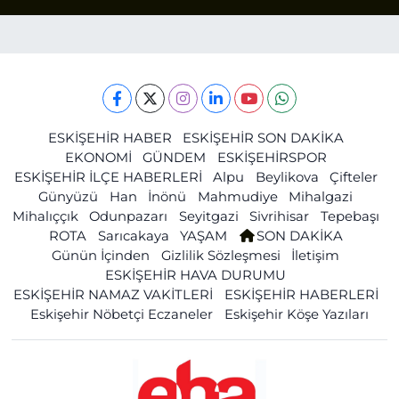
ESKİŞEHİR HABER
ESKİŞEHİR SON DAKİKA
EKONOMİ
GÜNDEM
ESKİŞEHİRSPOR
ESKİŞEHİR İLÇE HABERLERİ
Alpu
Beylikova
Çifteler
Günyüzü
Han
İnönü
Mahmudiye
Mihalgazi
Mihalıççık
Odunpazarı
Seyitgazi
Sivrihisar
Tepebaşı
ROTA
Sarıcakaya
YAŞAM
SON DAKİKA
Günün İçinden
Gizlilik Sözleşmesi
İletişim
ESKİŞEHİR HAVA DURUMU
ESKİŞEHİR NAMAZ VAKİTLERİ
ESKİŞEHİR HABERLERİ
Eskişehir Nöbetçi Eczaneler
Eskişehir Köşe Yazıları