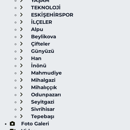
YAŞAM
TEKNOLOJİ
ESKİŞEHİRSPOR
İLÇELER
Alpu
Beylikova
Çifteler
Günyüzü
Han
İnönü
Mahmudiye
Mihalgazi
Mihalıççık
Odunpazarı
Seyitgazi
Sivrihisar
Tepebaşı
Foto Galeri