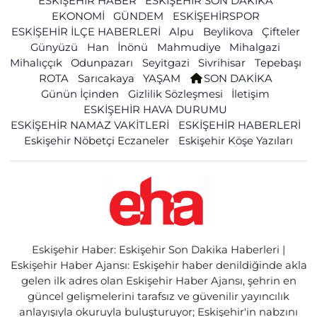
ESKİŞEHİR HABER
ESKİŞEHİR SON DAKİKA
EKONOMİ
GÜNDEM
ESKİŞEHİRSPOR
ESKİŞEHİR İLÇE HABERLERİ
Alpu
Beylikova
Çifteler
Günyüzü
Han
İnönü
Mahmudiye
Mihalgazi
Mihalıççık
Odunpazarı
Seyitgazi
Sivrihisar
Tepebaşı
ROTA
Sarıcakaya
YAŞAM
SON DAKİKA
Günün İçinden
Gizlilik Sözleşmesi
İletişim
ESKİŞEHİR HAVA DURUMU
ESKİŞEHİR NAMAZ VAKİTLERİ
ESKİŞEHİR HABERLERİ
Eskişehir Nöbetçi Eczaneler
Eskişehir Köşe Yazıları
Eskişehir Haber: Eskişehir Son Dakika Haberleri |
Eskişehir Haber Ajansı: Eskişehir haber denildiğinde akla
gelen ilk adres olan Eskişehir Haber Ajansı, şehrin en
güncel gelişmelerini tarafsız ve güvenilir yayıncılık
anlayışıyla okuruyla buluşturuyor; Eskişehir'in nabzını