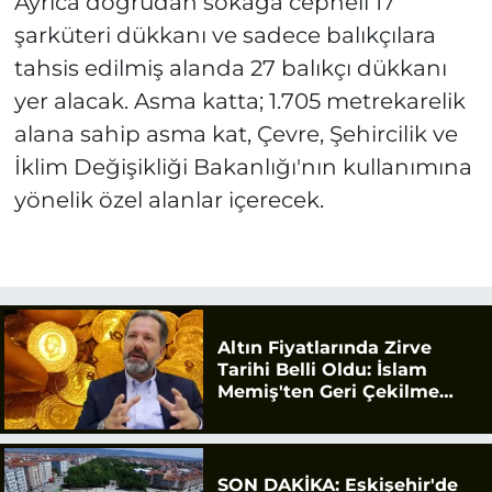
Ayrıca doğrudan sokağa cepheli 17
şarküteri dükkanı ve sadece balıkçılara
tahsis edilmiş alanda 27 balıkçı dükkanı
yer alacak. Asma katta; 1.705 metrekarelik
alana sahip asma kat, Çevre, Şehircilik ve
İklim Değişikliği Bakanlığı'nın kullanımına
yönelik özel alanlar içerecek.
Altın Fiyatlarında Zirve
Tarihi Belli Oldu: İslam
Memiş'ten Geri Çekilme
Uyarısı
SON DAKİKA: Eskişehir'de