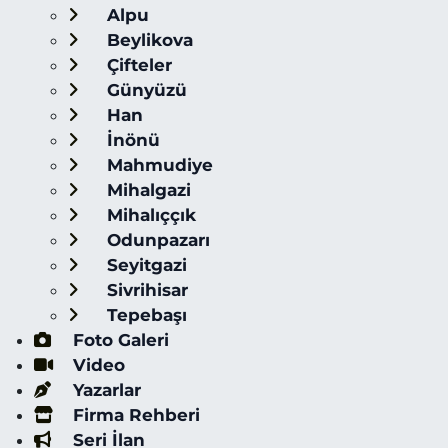
Alpu
Beylikova
Çifteler
Günyüzü
Han
İnönü
Mahmudiye
Mihalgazi
Mihalıççık
Odunpazarı
Seyitgazi
Sivrihisar
Tepebaşı
Foto Galeri
Video
Yazarlar
Firma Rehberi
Seri İlan