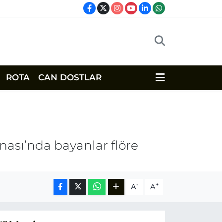
ROTA
CAN DOSTLAR
ası’nda bayanlar flöre
-
+
A
A