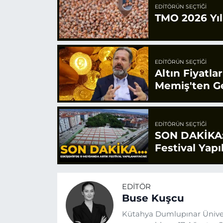
EDITÖRÜN SEÇTIĞI
TMO 2026 Yılı
EDITÖRÜN SEÇTIĞI
Altın Fiyatla
Memiş'ten Ge
EDITÖRÜN SEÇTIĞI
SON DAKİKA:
Festival Yap
EDITÖR
Buse Kuşcu
Kütahya Dumlupınar Üniver