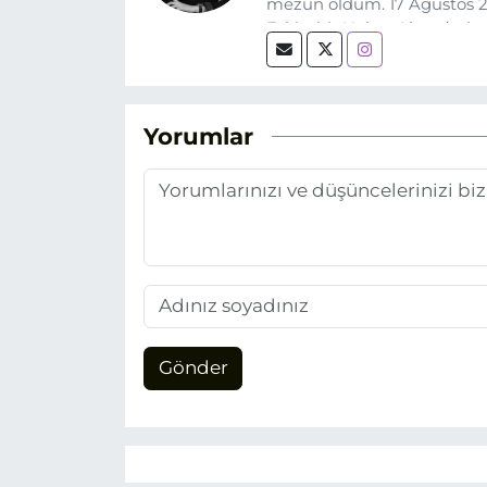
mezun oldum. 17 Ağustos 20
Eskişehir Haber Ajansı’nda
biri olan merak duygusunun
Yorumlar
Gönder