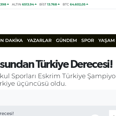
2398
ALTIN
6513.94
BİST
13.768
BTC
64.602,05
ON DAKİKA
YAZARLAR
GÜNDEM
SPOR
YAŞAM
usundan Türkiye Derecesi!
ul Sporları Eskrim Türkiye Şampiyon
rkiye üçüncüsü oldu.