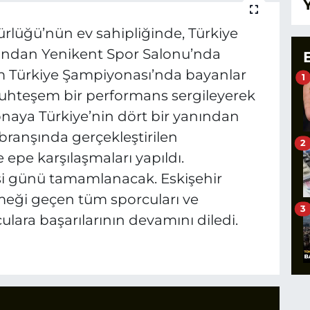
ürlüğü’nün ev sahipliğinde, Türkiye
fından Yenikent Spor Salonu’nda
m Türkiye Şampiyonası’nda bayanlar
1
uhteşem bir performans sergileyerek
naya Türkiye’nin dört bir yanından
ç branşında gerçekleştirilen
2
epe karşılaşmaları yapıldı.
i günü tamamlanacak. Eskişehir
meği geçen tüm sporcuları ve
3
ulara başarılarının devamını diledi.