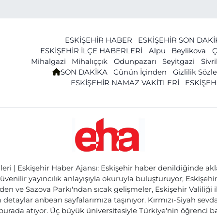
ESKİŞEHİR HABER
ESKİŞEHİR SON DAK
ESKİŞEHİR İLÇE HABERLERİ
Alpu
Beylikova
Ç
Mihalgazi
Mihalıççık
Odunpazarı
Seyitgazi
Sivr
SON DAKİKA
Günün İçinden
Gizlilik Söz
ESKİŞEHİR NAMAZ VAKİTLERİ
ESKİŞEH
ri | Eskişehir Haber Ajansı: Eskişehir haber denildiğinde akl
üvenilir yayıncılık anlayışıyla okuruyla buluşturuyor; Eskişeh
den ve Sazova Parkı'ndan sıcak gelişmeler, Eskişehir Valiliği 
etaylar anbean sayfalarımıza taşınıyor. Kırmızı-Siyah sevdam
 burada atıyor. Üç büyük üniversitesiyle Türkiye'nin öğrenci 