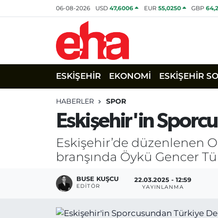
06-08-2026
USD
47,6006
EUR
55,0250
GBP
64,
ESKİŞEHİR
EKONOMİ
ESKİŞEHİR S
HABERLER
SPOR
Eskişehir'in Sporc
Eskişehir’de düzenlenen Ok
branşında Öykü Gencer Tü
BUSE KUŞCU
22.03.2025 - 12:59
EDITÖR
YAYINLANMA