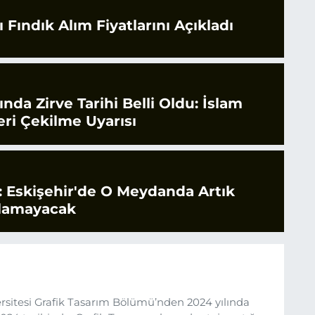
 Fındık Alım Fiyatlarını Açıkladı
rında Zirve Tarihi Belli Oldu: İslam
ri Çekilme Uyarısı
 Eskişehir'de O Meydanda Artık
ılamayacak
sitesi Grafik Tasarım Bölümü’nden 2024 yılında