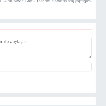
24 tarihinde, Grafik Tasarım alanında staj yaptığım
 (EHA) gazetecilik mesleğinin temel unsurlarından
 etkisiyle basın sektörüne adım attım.