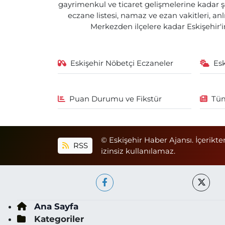
gayrimenkul ve ticaret gelişmelerine kadar ş
eczane listesi, namaz ve ezan vakitleri, an
Merkezden ilçelere kadar Eskişehir'in
Eskişehir Nöbetçi Eczaneler
Es
Puan Durumu ve Fikstür
Tüm
© Eskişehir Haber Ajansı. İçerikte
RSS
izinsiz kullanılamaz.
Ana Sayfa
Kategoriler