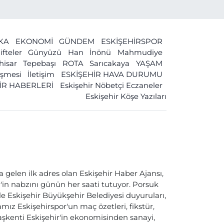
İKA
EKONOMİ
GÜNDEM
ESKİŞEHİRSPOR
ifteler
Günyüzü
Han
İnönü
Mahmudiye
ihisar
Tepebaşı
ROTA
Sarıcakaya
YAŞAM
leşmesi
İletişim
ESKİŞEHİR HAVA DURUMU
İR HABERLERİ
Eskişehir Nöbetçi Eczaneler
Eskişehir Köşe Yazıları
a gelen ilk adres olan Eskişehir Haber Ajansı,
ir'in nabzını günün her saati tutuyor. Porsuk
ile Eskişehir Büyükşehir Belediyesi duyuruları,
ız Eskişehirspor'un maç özetleri, fikstür,
başkenti Eskişehir'in ekonomisinden sanayi,