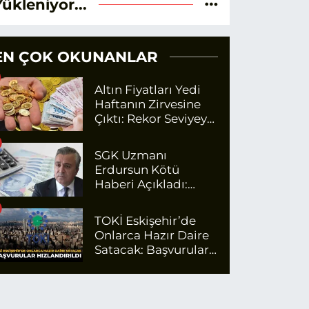
Yükleniyor...
EN ÇOK OKUNANLAR
Altın Fiyatları Yedi
Haftanın Zirvesine
Çıktı: Rekor Seviyeye
Yaklaşıyor
SGK Uzmanı
Erdursun Kötü
Haberi Açıkladı:
Emekli Maaş Zammı
İçin Net Rakam
TOKİ Eskişehir’de
Onlarca Hazır Daire
Satacak: Başvurular
Hızlandırıldı