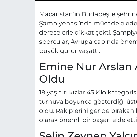
Macaristan’ın Budapeşte şehrin
Şampiyonası’nda mücadele eden Es
derecelerle dikkat çekti. Şampiy
sporcular, Avrupa çapında önemli
büyük gurur yaşattı.
Emine Nur Arslan
Oldu
18 yaş altı kızlar 45 kilo kateg
turnuva boyunca gösterdiği üs
oldu. Rakiplerini geride bırakan 
olarak önemli bir başarı elde etti
Selin Zeynep Yalç