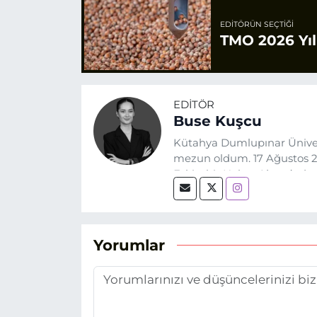
EDITÖRÜN SEÇTIĞI
TMO 2026 Yılı
EDITÖR
Buse Kuşcu
Kütahya Dumlupınar Üniver
mezun oldum. 17 Ağustos 20
Eskişehir Haber Ajansı’nda
biri olan merak duygusunun
Yorumlar