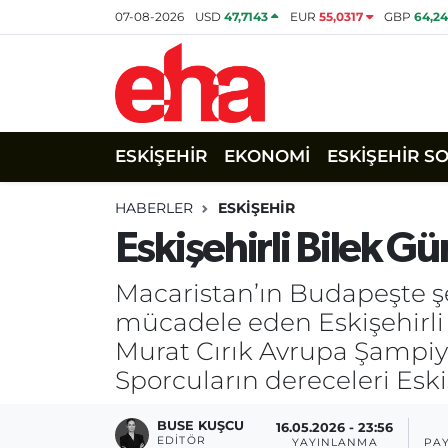
07-08-2026
USD
47,7143
EUR
55,0317
GBP
64,2
ESKİŞEHİR
EKONOMİ
ESKİŞEHİR S
HABERLER
ESKİŞEHİR
Eskişehirli Bilek 
Macaristan’ın Budapeşte ş
mücadele eden Eskişehirli 
Murat Cırık Avrupa Şampiyo
Sporcuların dereceleri Esk
BUSE KUŞCU
16.05.2026 - 23:56
EDITÖR
YAYINLANMA
PA