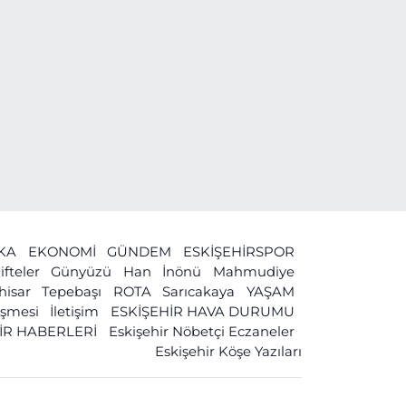
İKA
EKONOMİ
GÜNDEM
ESKİŞEHİRSPOR
ifteler
Günyüzü
Han
İnönü
Mahmudiye
ihisar
Tepebaşı
ROTA
Sarıcakaya
YAŞAM
leşmesi
İletişim
ESKİŞEHİR HAVA DURUMU
İR HABERLERİ
Eskişehir Nöbetçi Eczaneler
Eskişehir Köşe Yazıları