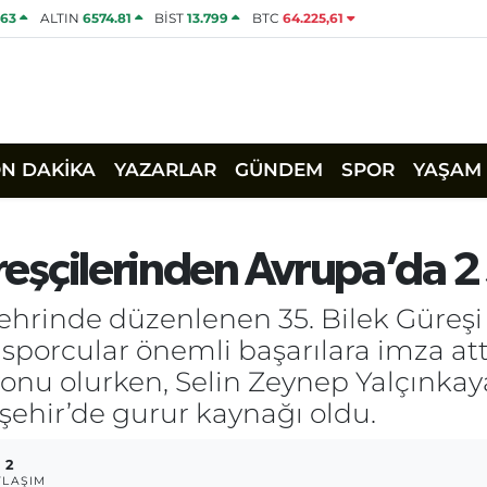
463
ALTIN
6574.81
BİST
13.799
BTC
64.225,61
ON DAKİKA
YAZARLAR
GÜNDEM
SPOR
YAŞAM
Güreşçilerinden Avrupa’da 
ehrinde düzenlenen 35. Bilek Güreş
sporcular önemli başarılara imza att
nu olurken, Selin Zeynep Yalçınkaya A
işehir’de gurur kaynağı oldu.
2
YLAŞIM