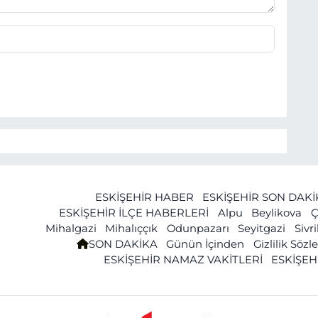
ESKİŞEHİR HABER
ESKİŞEHİR SON DAK
ESKİŞEHİR İLÇE HABERLERİ
Alpu
Beylikova
Ç
Mihalgazi
Mihalıççık
Odunpazarı
Seyitgazi
Sivr
SON DAKİKA
Günün İçinden
Gizlilik Söz
ESKİŞEHİR NAMAZ VAKİTLERİ
ESKİŞEH