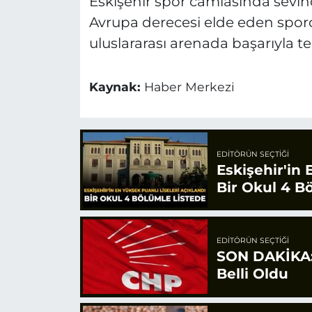
Eskişehir spor camiasında sevinç
Avrupa derecesi elde eden sporc
uluslararası arenada başarıyla tem
Kaynak:
Haber Merkezi
EDITÖRÜN SEÇTIĞI
Eskişehir'in 
Bir Okul 4 B
EDITÖRÜN SEÇTIĞI
SON DAKİKA: 
Belli Oldu