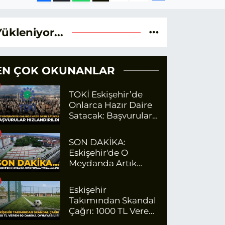
Yükleniyor...
EN ÇOK OKUNANLAR
TOKİ Eskişehir’de
Onlarca Hazır Daire
Satacak: Başvurular
Hızlandırıldı
SON DAKİKA:
Eskişehir'de O
Meydanda Artık
Festival
Yapılamayacak
Eskişehir
Takımından Skandal
Çağrı: 1000 TL Veren
90 Dakika