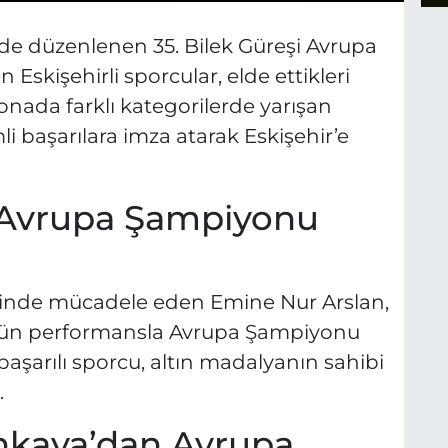
de düzenlenen 35. Bilek Güreşi Avrupa
kişehirli sporcular, elde ettikleri
onada farklı kategorilerde yarışan
 başarılara imza atarak Eskişehir’e
 Avrupa Şampiyonu
orisinde mücadele eden Emine Nur Arslan,
tün performansla Avrupa Şampiyonu
başarılı sporcu, altın madalyanın sahibi
.
ınkaya’dan Avrupa