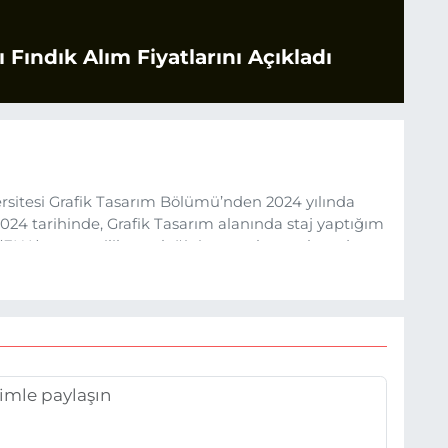
 Fındık Alım Fiyatlarını Açıkladı
sitesi Grafik Tasarım Bölümü’nden 2024 yılında
24 tarihinde, Grafik Tasarım alanında staj yaptığım
 (EHA) gazetecilik mesleğinin temel unsurlarından
 etkisiyle basın sektörüne adım attım.