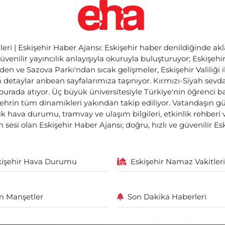
ri | Eskişehir Haber Ajansı: Eskişehir haber denildiğinde akl
üvenilir yayıncılık anlayışıyla okuruyla buluşturuyor; Eskişeh
den ve Sazova Parkı'ndan sıcak gelişmeler, Eskişehir Valiliği 
etaylar anbean sayfalarımıza taşınıyor. Kırmızı-Siyah sevdam
 burada atıyor. Üç büyük üniversitesiyle Türkiye'nin öğrenci 
ehrin tüm dinamikleri yakından takip ediliyor. Vatandaşın gü
lık hava durumu, tramvay ve ulaşım bilgileri, etkinlik rehber
 sesi olan Eskişehir Haber Ajansı; doğru, hızlı ve güvenilir E
kişehir Hava Durumu
Eskişehir Namaz Vakitleri
 Manşetler
Son Dakika Haberleri