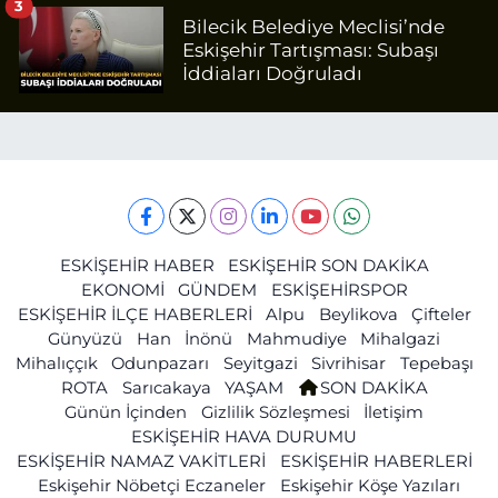
3
Bilecik Belediye Meclisi’nde
Eskişehir Tartışması: Subaşı
İddiaları Doğruladı
ESKİŞEHİR HABER
ESKİŞEHİR SON DAKİKA
EKONOMİ
GÜNDEM
ESKİŞEHİRSPOR
ESKİŞEHİR İLÇE HABERLERİ
Alpu
Beylikova
Çifteler
Günyüzü
Han
İnönü
Mahmudiye
Mihalgazi
Mihalıççık
Odunpazarı
Seyitgazi
Sivrihisar
Tepebaşı
ROTA
Sarıcakaya
YAŞAM
SON DAKİKA
Günün İçinden
Gizlilik Sözleşmesi
İletişim
ESKİŞEHİR HAVA DURUMU
ESKİŞEHİR NAMAZ VAKİTLERİ
ESKİŞEHİR HABERLERİ
Eskişehir Nöbetçi Eczaneler
Eskişehir Köşe Yazıları