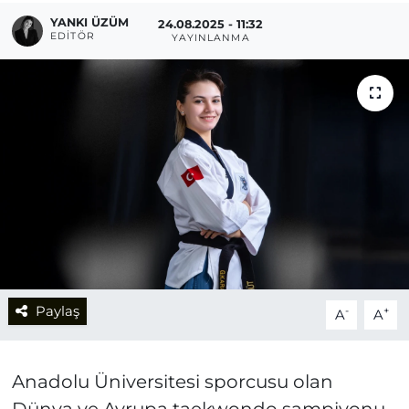
YANKI ÜZÜM
24.08.2025 - 11:32
EDITÖR
YAYINLANMA
Paylaş
-
+
A
A
Anadolu Üniversitesi sporcusu olan
Dünya ve Avrupa taekwondo şampiyonu