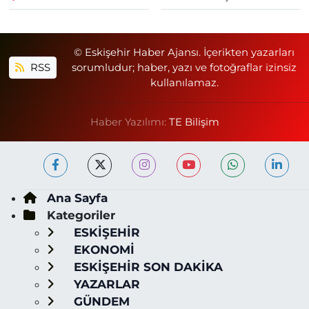
© Eskişehir Haber Ajansı. İçerikten yazarları
RSS
sorumludur; haber, yazı ve fotoğraflar izinsiz
kullanılamaz.
Haber Yazılımı:
TE Bilişim
Ana Sayfa
Kategoriler
ESKİŞEHİR
EKONOMİ
ESKİŞEHİR SON DAKİKA
YAZARLAR
GÜNDEM