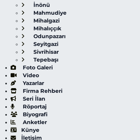
İnönü
Mahmudiye
Mihalgazi
Mihalıççık
Odunpazarı
Seyitgazi
Sivrihisar
Tepebaşı
Foto Galeri
Video
Yazarlar
Firma Rehberi
Seri İlan
Röportaj
Biyografi
Anketler
Künye
İletişim