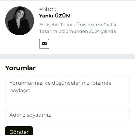
EDITÖR
Yankı ÜZÜM
Eskişehir Teknik Üniversitesi Grafik
Tasarım bölümünden 2024 yılında
mezun oldum. Basın sektörüne Mayıs
2025’te Eskişehir Haber Ajansı ile adım
attım. Gazeteciliğin temel değerlerine
sadık kalarak ve etik ilkeleri
benimseyerek, Eskişehir gündemini en
Yorumlar
doğru ve sıcak şekilde takipçilerimize
aktarmayı hedefliyorum.
Gönder