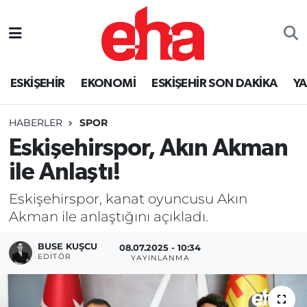
ESKİŞEHİR
EKONOMİ
ESKİŞEHİR SON DAKİKA
Y
HABERLER
SPOR
Eskişehirspor, Akın Akman
ile Anlaştı!
Eskişehirspor, kanat oyuncusu Akın
Akman ile anlaştığını açıkladı.
BUSE KUŞCU
08.07.2025 - 10:34
EDITÖR
YAYINLANMA