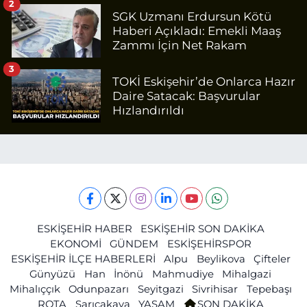
2
SGK Uzmanı Erdursun Kötü
Haberi Açıkladı: Emekli Maaş
Zammı İçin Net Rakam
3
TOKİ Eskişehir’de Onlarca Hazır
Daire Satacak: Başvurular
Hızlandırıldı
ESKİŞEHİR HABER
ESKİŞEHİR SON DAKİKA
EKONOMİ
GÜNDEM
ESKİŞEHİRSPOR
ESKİŞEHİR İLÇE HABERLERİ
Alpu
Beylikova
Çifteler
Günyüzü
Han
İnönü
Mahmudiye
Mihalgazi
Mihalıççık
Odunpazarı
Seyitgazi
Sivrihisar
Tepebaşı
ROTA
Sarıcakaya
YAŞAM
SON DAKİKA