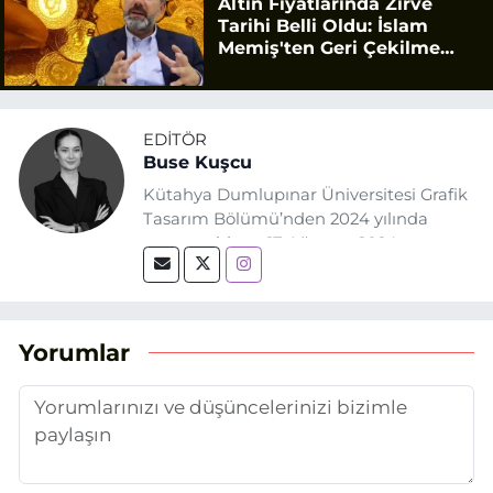
Altın Fiyatlarında Zirve
Tarihi Belli Oldu: İslam
Memiş'ten Geri Çekilme
Uyarısı
EDITÖR
Buse Kuşcu
Kütahya Dumlupınar Üniversitesi Grafik
Tasarım Bölümü’nden 2024 yılında
mezun oldum. 17 Ağustos 2024
tarihinde, Grafik Tasarım alanında staj
yaptığım Eskişehir Haber Ajansı’nda
(EHA) gazetecilik mesleğinin temel
unsurlarından biri olan merak
Yorumlar
duygusunun etkisiyle basın sektörüne
adım attım.