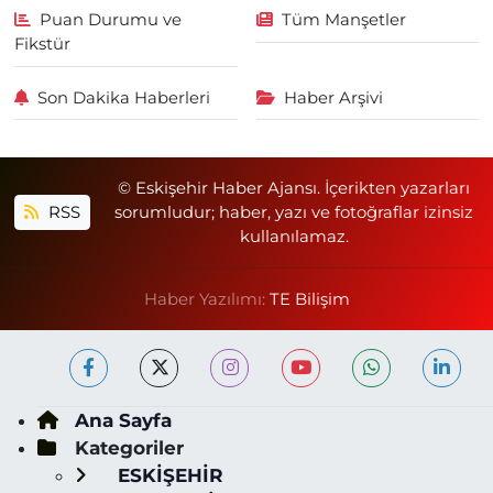
Puan Durumu ve
Tüm Manşetler
Fikstür
Son Dakika Haberleri
Haber Arşivi
© Eskişehir Haber Ajansı. İçerikten yazarları
RSS
sorumludur; haber, yazı ve fotoğraflar izinsiz
kullanılamaz.
Haber Yazılımı:
TE Bilişim
Ana Sayfa
Kategoriler
ESKİŞEHİR