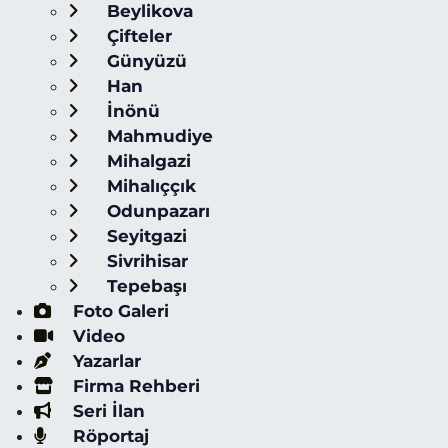
Beylikova
Çifteler
Günyüzü
Han
İnönü
Mahmudiye
Mihalgazi
Mihalıççık
Odunpazarı
Seyitgazi
Sivrihisar
Tepebaşı
Foto Galeri
Video
Yazarlar
Firma Rehberi
Seri İlan
Röportaj