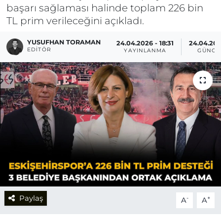
başarı sağlaması halinde toplam 226 bin
TL prim verileceğini açıkladı.
YUSUFHAN TORAMAN
24.04.2026 - 18:31
24.04.202
EDITÖR
YAYINLANMA
GÜNCE
Paylaş
-
+
A
A