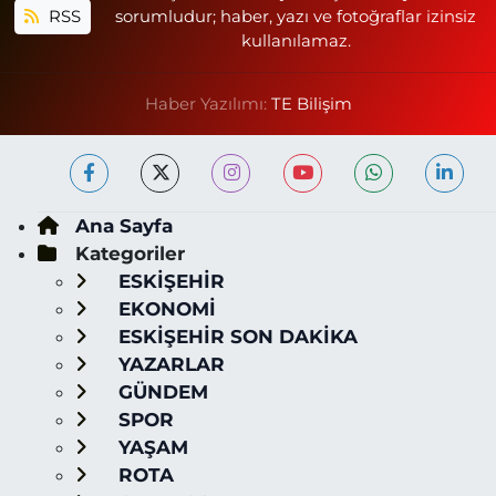
RSS
sorumludur; haber, yazı ve fotoğraflar izinsiz
kullanılamaz.
Haber Yazılımı:
TE Bilişim
Ana Sayfa
Kategoriler
ESKİŞEHİR
EKONOMİ
ESKİŞEHİR SON DAKİKA
YAZARLAR
GÜNDEM
SPOR
YAŞAM
ROTA