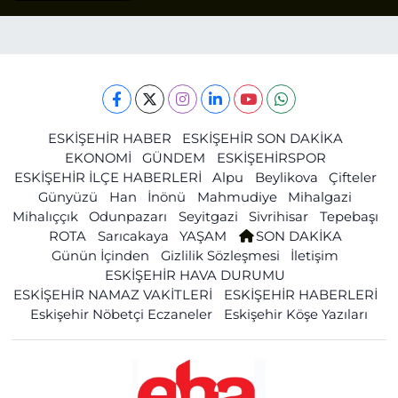
ESKİŞEHİR HABER
ESKİŞEHİR SON DAKİKA
EKONOMİ
GÜNDEM
ESKİŞEHİRSPOR
ESKİŞEHİR İLÇE HABERLERİ
Alpu
Beylikova
Çifteler
Günyüzü
Han
İnönü
Mahmudiye
Mihalgazi
Mihalıççık
Odunpazarı
Seyitgazi
Sivrihisar
Tepebaşı
ROTA
Sarıcakaya
YAŞAM
SON DAKİKA
Günün İçinden
Gizlilik Sözleşmesi
İletişim
ESKİŞEHİR HAVA DURUMU
ESKİŞEHİR NAMAZ VAKİTLERİ
ESKİŞEHİR HABERLERİ
Eskişehir Nöbetçi Eczaneler
Eskişehir Köşe Yazıları