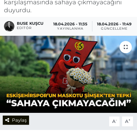
karşılaşmasında sahaya çıkmayacağını
duyurdu.
BUSE KUŞCU
18.04.2026 - 11:35
18.04.2026 - 11:49
EDITÖR
YAYINLANMA
GÜNCELLEME
Paylaş
-
+
A
A