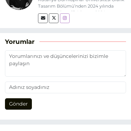
Tasarım Bölümü’nden 2024 yılında
mezun oldum. 17 Ağustos 2024
tarihinde, Grafik Tasarım alanında staj
yaptığım Eskişehir Haber Ajansı’nda
(EHA) gazetecilik mesleğinin temel
unsurlarından biri olan merak
Yorumlar
duygusunun etkisiyle basın sektörüne
adım attım.
Gönder