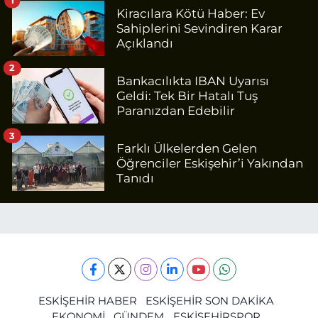
1
Kiracılara Kötü Haber: Ev
Sahiplerini Sevindiren Karar
Açıklandı
2
Bankacılıkta IBAN Uyarısı
Geldi: Tek Bir Hatalı Tuş
Paranızdan Edebilir
3
Farklı Ülkelerden Gelen
Öğrenciler Eskişehir’i Yakından
Tanıdı
ESKİŞEHİR HABER
ESKİŞEHİR SON DAKİKA
EKONOMİ
GÜNDEM
ESKİŞEHİRSPOR