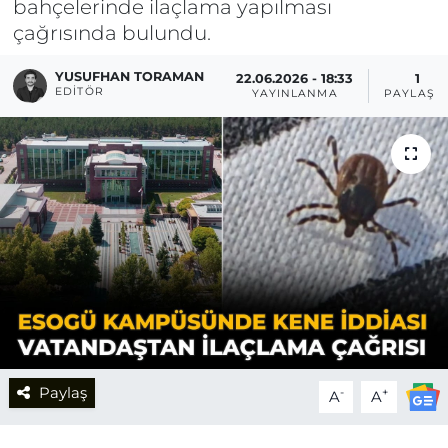
bahçelerinde ilaçlama yapılması
çağrısında bulundu.
YUSUFHAN TORAMAN
22.06.2026 - 18:33
1
EDITÖR
YAYINLANMA
PAYLAŞI
Paylaş
-
+
A
A