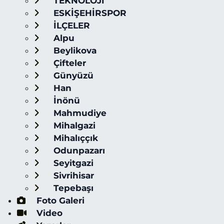
TEKNOLOJİ
ESKİŞEHİRSPOR
İLÇELER
Alpu
Beylikova
Çifteler
Günyüzü
Han
İnönü
Mahmudiye
Mihalgazi
Mihalıççık
Odunpazarı
Seyitgazi
Sivrihisar
Tepebaşı
Foto Galeri
Video