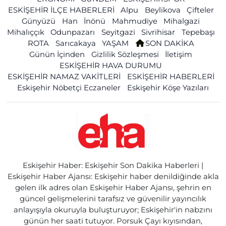
ESKİŞEHİR İLÇE HABERLERİ
Alpu
Beylikova
Çifteler
Günyüzü
Han
İnönü
Mahmudiye
Mihalgazi
Mihalıççık
Odunpazarı
Seyitgazi
Sivrihisar
Tepebaşı
ROTA
Sarıcakaya
YAŞAM
SON DAKİKA
Günün İçinden
Gizlilik Sözleşmesi
İletişim
ESKİŞEHİR HAVA DURUMU
ESKİŞEHİR NAMAZ VAKİTLERİ
ESKİŞEHİR HABERLERİ
Eskişehir Nöbetçi Eczaneler
Eskişehir Köşe Yazıları
Eskişehir Haber: Eskişehir Son Dakika Haberleri |
Eskişehir Haber Ajansı: Eskişehir haber denildiğinde akla
gelen ilk adres olan Eskişehir Haber Ajansı, şehrin en
güncel gelişmelerini tarafsız ve güvenilir yayıncılık
anlayışıyla okuruyla buluşturuyor; Eskişehir'in nabzını
günün her saati tutuyor. Porsuk Çayı kıyısından,