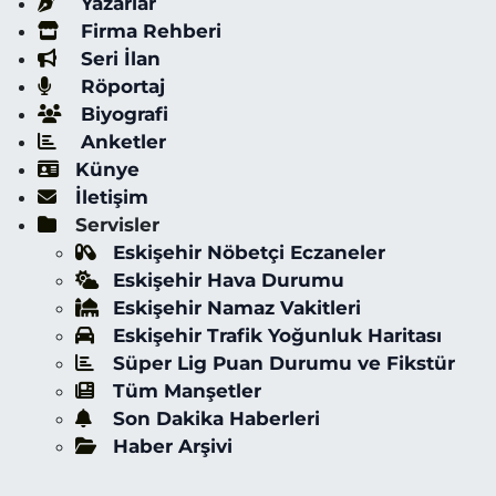
Yazarlar
Firma Rehberi
Seri İlan
Röportaj
Biyografi
Anketler
Künye
İletişim
Servisler
Eskişehir Nöbetçi Eczaneler
Eskişehir Hava Durumu
Eskişehir Namaz Vakitleri
Eskişehir Trafik Yoğunluk Haritası
Süper Lig Puan Durumu ve Fikstür
Tüm Manşetler
Son Dakika Haberleri
Haber Arşivi