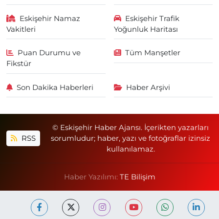
Eskişehir Namaz
Eskişehir Trafik
Vakitleri
Yoğunluk Haritası
Puan Durumu ve
Tüm Manşetler
Fikstür
Son Dakika Haberleri
Haber Arşivi
© Eskişehir Haber Ajansı. İçerikten yazarları
RSS
sorumludur; haber, yazı ve fotoğraflar izinsiz
kullanılamaz.
Haber Yazılımı:
TE Bilişim